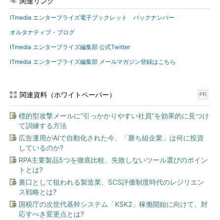
関連リンク
ITmedia エンタープライズ電子ブックレット バックナンバー
オルタナティブ・ブログ
ITmedia エンタープライズ編集部 公式Twitter
ITmedia エンタープライズ編集部 メールマガジン登録はこちら
関連資料（ホワイトペーパー）
PR
標的型攻撃メールに“引っかかりやすい社員”を効果的に見つけ
て訓練する方法
広告運用がAIで自動化された今、「勝ち組企業」は何に投資
しているのか?
RPA主要製品5つを徹底比較、失敗しないツール選びのポイン
トとは?
裏口として狙われる製造業、SCS評価制度時代のレジリエン
ス戦略とは?
国税庁の次世代基幹システム「KSK2」稼働開始に向けて、対
応すべき変更点とは?