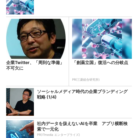
企業Twitter、「周到な準備」
「創薬立国」復活への分岐点
不可欠に
PR(三菱総合研究所)
ソーシャルメディア時代の企業ブランディング
戦略 (1/4)
社内データを扱えないAIを卒業 アプリ横断検
索で一元化
PR(ITmedia エンタープライズ)