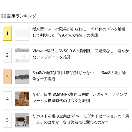
記事ランキング
従来型テストの限界があらわに 3915件のOSSを解析
して判明した「99.4％未報告」の実態
VMware製品にCVSS 9.8の脆弱性、回避策なし 速やか
なアップデートを推奨
SaaSの価値は“割り勘”だけじゃない 「SaaSの死」論
争を一刀両断
なぜ、日本IBMのNHK案件は失敗したのか？ メインフ
レーム大撤退時代のリスクと教訓
リホストを選ぶ企業は63％ モダナイゼーションの「第
一歩」のはずが、なぜ終着点に変わるのか？