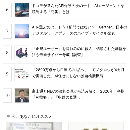
ドコモが選んだAPI保護の次の一手 AIエージェントを
統制する「門番」とは
AIを選ぶのは、もうIT部門ではない？ Gartner、日本の
デジタルワークプレースのハイプ・サイクル発表
「正規ユーザー」を隠れみのに侵入 信頼された基盤を
狙う最新サイバー脅威【調査】
「2800万点から目当ての1品へ」 モノタロウが4カ月
で実装した、AI任せにしない独自検索機能
富士通とNECの決算会見から読み解く、2026年下半期
「AI需要」と「収益の見通し」
今、あなたにオススメ