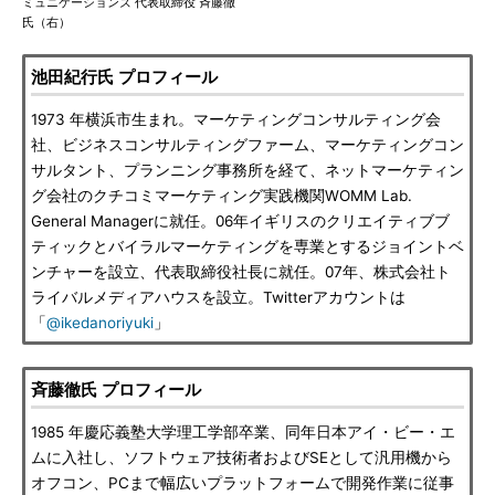
ミュニケーションズ 代表取締役 斉藤徹
氏（右）
池田紀行氏 プロフィール
1973 年横浜市生まれ。マーケティングコンサルティング会
社、ビジネスコンサルティングファーム、マーケティングコン
サルタント、プランニング事務所を経て、ネットマーケティン
グ会社のクチコミマーケティング実践機関WOMM Lab.
General Managerに就任。06年イギリスのクリエイティブブ
ティックとバイラルマーケティングを専業とするジョイントベ
ンチャーを設立、代表取締役社長に就任。07年、株式会社ト
ライバルメディアハウスを設立。Twitterアカウントは
「
@ikedanoriyuki
」
斉藤徹氏 プロフィール
1985 年慶応義塾大学理工学部卒業、同年日本アイ・ビー・エ
ムに入社し、ソフトウェア技術者およびSEとして汎用機から
オフコン、PCまで幅広いプラットフォームで開発作業に従事