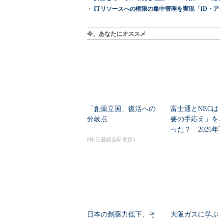
ITリソースへの権限の集中管理を実現「ID・アクセス管理 『I
今、あなたにオススメ
「創薬立国」復活への
富士通とNECは
分岐点
要の手応え」を
った？ 2026
の見通しを考...
PR(三菱総合研究所)
日本の創薬力低下、そ
大阪ガスに学ぶ