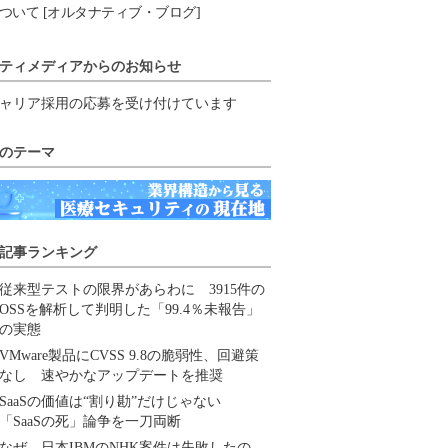
ついて [オルタナティブ・ブログ]
ティメディアからのお知らせ
ャリア採用の応募を受け付けています
のテーマ
記事ランキング
従来型テストの限界があらわに 3915件の
OSSを解析して判明した「99.4％未報告」
の実態
VMware製品にCVSS 9.8の脆弱性、回避策
なし 速やかなアップデートを推奨
SaaSの価値は“割り勘”だけじゃない
「SaaSの死」論争を一刀両断
なぜ、日本IBMのNHK案件は失敗したの