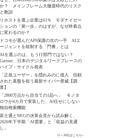
か？ メインフレーム大撤退時代のリスク
と教訓
リホストを選ぶ企業は63％ モダナイゼー
ションの「第一歩」のはずが、なぜ終着点
に変わるのか？
ドコモが選んだAPI保護の次の一手 AIエ
ージェントを統制する「門番」とは
AIを選ぶのは、もうIT部門ではない？
Gartner、日本のデジタルワークプレースの
ハイプ・サイクル発表
「正規ユーザー」を隠れみのに侵入 信頼
された基盤を狙う最新サイバー脅威【調
査】
「2800万点から目当ての1品へ」 モノタ
ロウが4カ月で実装した、AI任せにしない
独自検索機能
富士通とNECの決算会見から読み解く、
2026年下半期「AI需要」と「収益の見通
し」
11～30位はこちら
»