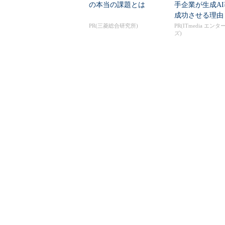
の本当の課題とは
手企業が生成A
成功させる理由
PR(三菱総合研究所)
PR(ITmedia エン
ズ)