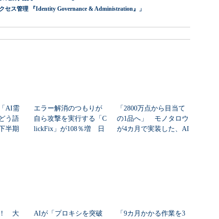
dentity Governance & Administration』」
「AI需
エラー解消のつもりが
「2800万点から目当て
どう語
自ら攻撃を実行する「C
の1品へ」 モノタロウ
年下半期
lickFix」が108％増 日
が4カ月で実装した、AI
本の割...
任せにしな...
！ 大
AIが「プロキシを突破
「9カ月かかる作業を3