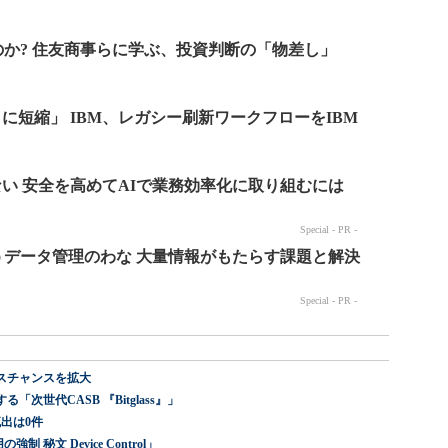
スチャンスを拡大
世代CASB 『Bitglass』」
出は0件
 秘文 Device Control」