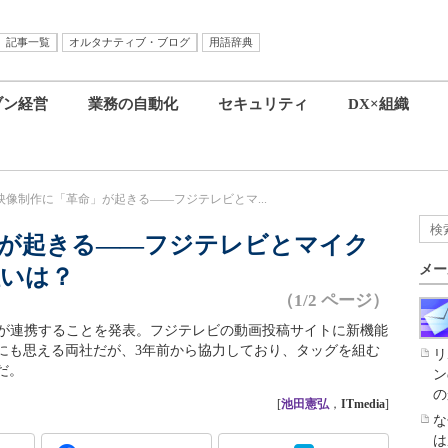
記事一覧
オルタナティブ・ブログ
用語辞典
ブン経営
業務の自動化
セキュリティ
DX×組織
で映像制作に「革命」が起きる――フジテレビとマ...
」が起きる――フジテレビとマイク
メー
狙いは？
（1/2 ページ）
トが連携することを発表。フジテレビの動画投稿サイトに新機能
にも思える両社だが、3年前から協力しており、タッグを組む
リ
だ。
ン
の
[
池田憲弘
，
ITmedia
]
な
は