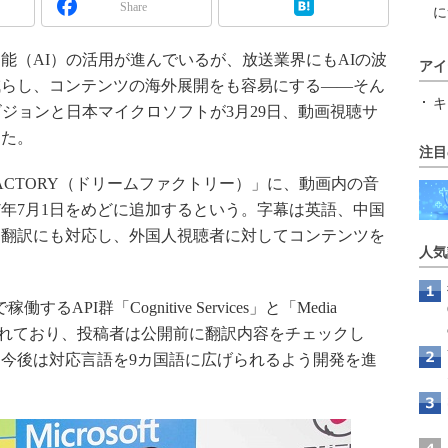
Share
に
（AI）の活用が進んでいるが、放送業界にもAIの波
アイ
減らし、コンテンツの海外展開をも容易にする――そん
キ
ビジョンと日本マイクロソフトが3月29日、動画視聴サ
した。
注目
ACTORY（ドリームファクトリー）」に、動画内の音
7年7月1日をめどに追加するという。字幕は英語、中国
動翻訳にも対応し、外国人視聴者に対してコンテンツを
人気
働するAPI群「Cognitive Services」と「Media
構成されており、投稿者は公開前に翻訳内容をチェックし
今後は対応言語を9カ国語に広げられるよう開発を進