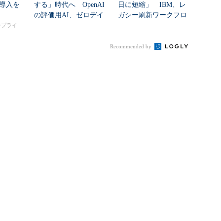
I導入を
する」時代へ OpenAI
日に短縮」 IBM、レ
の評価用AI、ゼロデイ
ガシー刷新ワークフロ
脆弱性を自...
ーをIBM Bo...
タープライ
Recommended by