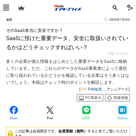
連載
2024年7月4日
そのSaaS本当に安全ですか？
SaaSに預けた重要データ、安全に取扱いされてい
るかはどうチェックすればいい？
（1/2 ページ）
多くの企業が個人情報をはじめとした重要データをSaaSに格納
しています。ただ、これらのデータがSaaS事業者によって適切
に取り扱われているかどうかを確認している企業はそう多くはな
いでしょう。本稿はチェック時のポイントを解説します。
[
早崎敏寛
，アシュアード]
PC用表示
関連情報
Share
Post
LINE
Hatena
この記事は会員限定です。
会員登録（無料）
すると全てご覧いただけ
ます。