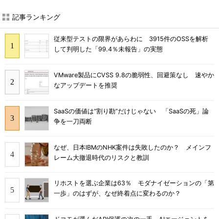
記事ランキング
従来型テストの限界があらわに 3915件のOSSを解析
して判明した「99.4％未報告」の実態
VMware製品にCVSS 9.8の脆弱性、回避策なし 速やか
なアップデートを推奨
SaaSの価値は“割り勘”だけじゃない 「SaaSの死」論
争を一刀両断
なぜ、日本IBMのNHK案件は失敗したのか？ メインフ
レーム大撤退時代のリスクと教訓
リホストを選ぶ企業は63％ モダナイゼーションの「第
一歩」のはずが、なぜ終着点に変わるのか？