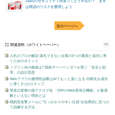
SaaSのセキュリティ対策ってどうやるの？ まず
は周辺のリスクを整理しよう
次のページへ
関連資料（ホワイトペーパー）
PR
入札のプロが解説:落札できない企業の5つの要因と成功に導
くためのポイント
ソブリンAIの価値は? 国産サーバベンダーが貫く「安全と効
率」の設計思想
Webアプリの脆弱性診断はAIでもっと楽になる 内製化を成功
に導く3つのステップ
受発注業務の脱アナログ化 「ERPのWeb受発注機能」が最適
解といえない理由とは
標的型攻撃メールに“引っかかりやすい社員”を効果的に見つけ
て訓練する方法