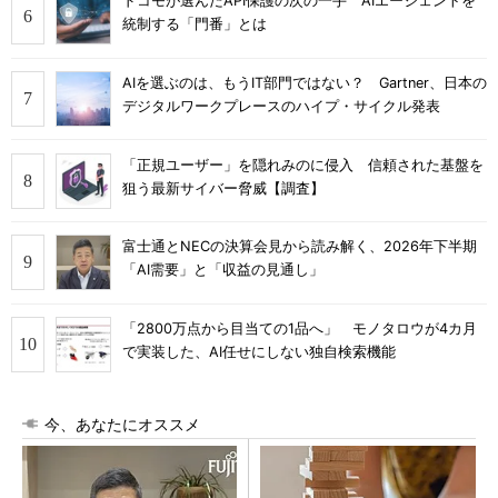
ドコモが選んだAPI保護の次の一手 AIエージェントを
統制する「門番」とは
AIを選ぶのは、もうIT部門ではない？ Gartner、日本の
デジタルワークプレースのハイプ・サイクル発表
「正規ユーザー」を隠れみのに侵入 信頼された基盤を
狙う最新サイバー脅威【調査】
富士通とNECの決算会見から読み解く、2026年下半期
「AI需要」と「収益の見通し」
「2800万点から目当ての1品へ」 モノタロウが4カ月
で実装した、AI任せにしない独自検索機能
今、あなたにオススメ