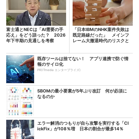
富士通とNECは「AI需要の手
「日本IBMのNHK案件失敗は
応え」をどう語った？ 2026
既定路線だった」 メインフ
年下半期の見通しを考察
レーム大撤退時代のリスクと
教訓
既存ツールは捨てない！ アプリ連携で防ぐ情
報のサイロ化
PR(ITmedia エンタープライズ)
SBOMの最小要素が5年ぶり改訂 何が必須に
なるのか
エラー解消のつもりが自ら攻撃を実行する「Cl
ickFix」が108％増 日本の割合が最多14％