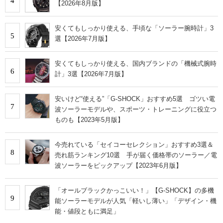
4
【2026年8月版】
安くてもしっかり使える、手頃な「ソーラー腕時計」3
5
選【2026年7月版】
安くてもしっかり使える、国内ブランドの「機械式腕時
6
計」3選【2026年7月版】
安いけど“使える”「G-SHOCK」おすすめ5選 ゴツい電
7
波ソーラーモデルや、スポーツ・トレーニングに役立つ
ものも【2023年5月版】
今売れている「セイコーセレクション」おすすめ3選＆
8
売れ筋ランキング10選 手が届く価格帯のソーラー／電
波ソーラーをピックアップ【2023年6月版】
「オールブラックかっこいい！」【G-SHOCK】の多機
9
能ソーラーモデルが人気「軽いし薄い」「デザイン・機
能・値段ともに満足」