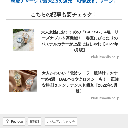
現金チャージで最大2.5％還元「Amazonチャージ」
こちらの記事も要チェック！
大人女性におすすめの「BABY-G」4選 リ
ーズナブル＆高機能！ 春夏にぴったりの
パステルカラーが上品でおしゃれ【2022年
3月版】
nlab.itmedia.co.jp
大人かわいい「電波ソーラー腕時計」おす
すめ4選 BABY-Gやクロスシーも！ 正確
な時刻＆メンテナンスも簡単【2022年5月
版】
nlab.itmedia.co.jp
Fav-Log
腕時計
カジュアルウォッチ
>
>