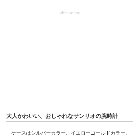
AI活用のいまが分かる
advertisement
企業ITのトレンドを詳説
経営リーダーのコミュニティ
マーケ×ITの今がよく分かる
ITエンジニア向け専門サイト
企業向けIT製品の総合サイト
IT製品の技術・比較・事例
製造業のIT導入・活用を支援
大人かわいい、おしゃれなサンリオの腕時計
モノづくり技術者専門サイト
ケースはシルバーカラー、イエローゴールドカラー、
エレクトロニクス専門サイト