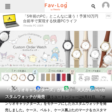
Fav-Logカテゴリー一覧
「5年前のPC」とこんなに違う！予算10万円
PR
台前半で実現する快適PCライフ
TOP
アウトドア用品
ITmedia PC USER
インテリア・収納
おもちゃ・ホビー
カメラ
キッチン家電
キッチン用品
ゲーム
コンテンツ・サービス
スイーツ・お菓子
スポーツ・レジャー
スマホ・携帯電話
パソコン・タブレット
ファッション
カジュアルウォッチ
2022/06/23 14:05（公開）
X
Share
LINE
hatena
ペット
「サンリオキャラクターズ」が集合！ 大人かわいいカ
家電
スタムウォッチが発売
キャラクタージュエリーを扱うユートレジャーは6月21日、「サ
工具・DIY
本・DVD・CD
ンリオキャラクターズ」をモチーフにしたカスタムウォッチを発
生活家電
生活用品
売しました。ケース、ベルト、ケース裏ぶたのマークをカスタマ