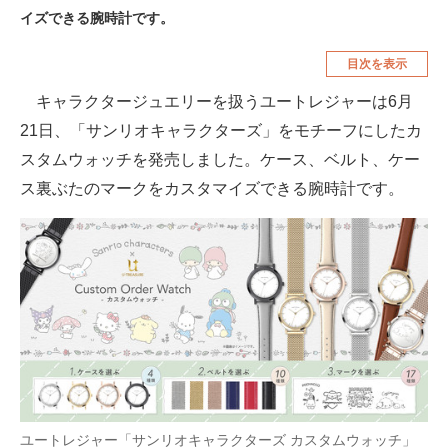
イズできる腕時計です。
空調・季節家電
美容・コスメ
目次を表示
腕時計
車・バイク
キャラクタージュエリーを扱うユートレジャーは6月
釣り具・釣り用品
食品・飲料・お酒
21日、「サンリオキャラクターズ」をモチーフにしたカ
食器・グラス・カトラリー
スタムウォッチを発売しました。ケース、ベルト、ケー
ス裏ぶたのマークをカスタマイズできる腕時計です。
メディア
注目記事を集めた総合ページ
ITの今と未来を見通す
スマホと通信の最新トレンド
進化するPCとデバイスの未来
好きが集まる 比べて選べる
ユートレジャー「サンリオキャラクターズ カスタムウォッチ」
ビジネスと働き方のヒント