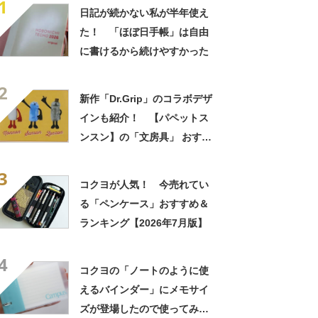
1
日記が続かない私が半年使え
た！ 「ほぼ日手帳」は自由
に書けるから続けやすかった
2
新作「Dr.Grip」のコラボデザ
インも紹介！ 【パペットス
ンスン】の「文房具」 おすす
め3選【2026年4月版】
3
コクヨが人気！ 今売れてい
る「ペンケース」おすすめ＆
ランキング【2026年7月版】
4
コクヨの「ノートのように使
えるバインダー」にメモサイ
ズが登場したので使ってみ