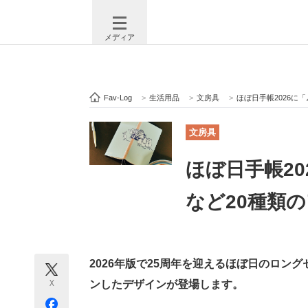
メディア
Fav-Log
>
生活用品
>
文房具
>
ほぼ日手帳2026に
注目記事を集めた総合ページ
ITの今
文房具
ほぼ日手帳2
ビジネスと働き方のヒント
AI活用
など20種類
ITエンジニア向け専門サイト
企業向けI
2026年版で25周年を迎えるほぼ日のロン
X
ンしたデザインが登場します。
モノづくり技術者専門サイト
エレクトロ