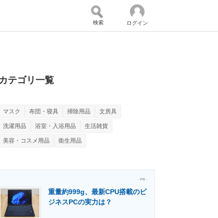
検索
ログイン
バイスの未来
好きが集まる 比べて選べる
カテゴリ一覧
マスク
布団・寝具
掃除用品
文房具
コミュニティ
マーケ×ITの今がよく分かる
洗濯用品
浴室・入浴用品
生活雑貨
美容・コスメ用品
衛生用品
・活用を支援
- PR -
重量約999g、最新CPU搭載のビ
ジネスPCの実力は？
門メディア
建設×テクノロジーの最前線