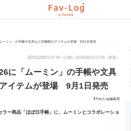
「ムーミン」の手帳や文具など20種類のアイテムが登場 9月1日発売
と未来を見通す
スマホと通信の最新トレンド
進化するPCとデ
2025/08/22 07:00（公開）
2025/08/22 07:00（更新）
026に「ムーミン」の手帳や文具
のいまが分かる
企業ITのトレンドを詳説
経営リーダーの
のアイテムが登場 9月1日発売
T製品の総合サイト
IT製品の技術・比較・事例
Fav-Log編集部
製造業のIT導入
グセラー商品「ほぼ日手帳」に、ムーミンとコラボレーショ
ニクス専門サイト
電子設計の基本と応用
エネルギーの専