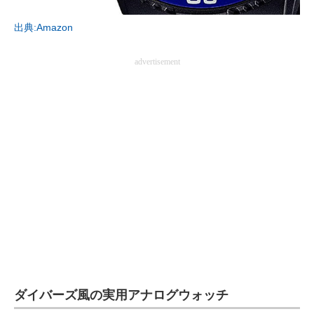
出典:Amazon
AI活用のいまが分かる
企業ITのトレンドを詳説
advertisement
経営リーダーのコミュニティ
マーケ×ITの今がよく分かる
ITエンジニア向け専門サイト
企業向けIT製品の総合サイト
IT製品の技術・比較・事例
製造業のIT導入・活用を支援
モノづくり技術者専門サイト
ダイバーズ風の実用アナログウォッチ
エレクトロニクス専門サイト