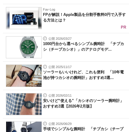
Fav-Log
FPが解説！Apple製品を分割手数料0円で入手す
る方法とは？
PR
公開 2026/03/27
1000円台から選べるシンプル腕時計 「チプカ
シ（チープカシオ）」のアナログモデ...
公開 2025/11/17
ソーラーもいいけれど、これも便利 「10年電
池が持つカシオの腕時計」おすすめ3選...
公開 2026/02/11
安いけど“使える”「カシオのソーラー腕時計」
おすすめ3選【2026年2月版】
公開 2026/06/29
手頃でシンプルな腕時計 「チプカシ（チープ