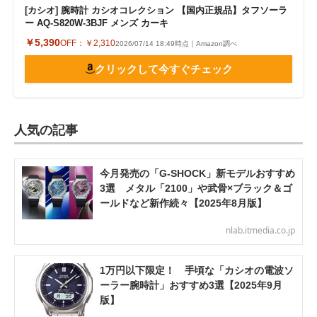
[カシオ] 腕時計 カシオコレクション 【国内正規品】タフソーラ
ー AQ-S820W-3BJF メンズ カーキ
￥5,390
OFF：
￥2,310
2026/07/14 18:49時点｜Amazon調べ
クリックして今すぐチェック
人気の記事
今月発売の「G-SHOCK」新モデルおすすめ
3選 メタル「2100」や武骨×ブラック＆ゴ
ールドなど新作続々【2025年8月版】
nlab.itmedia.co.jp
1万円以下限定！ 手頃な「カシオの電波ソ
ーラー腕時計」おすすめ3選【2025年9月
版】