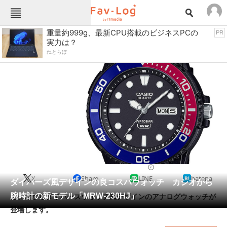
Fav-Logカテゴリー一覧
重量約999g、最新CPU搭載のビジネスPCの
PR
実力は？
TOP
アウトドア用品
ねとらぼ
インテリア・収納
おもちゃ・ホビー
カメラ
キッチン家電
キッチン用品
ゲーム
コンテンツ・サービス
スイーツ・お菓子
スポーツ・レジャー
スマホ・携帯電話
パソコン・タブレット
ファッション
アウトドアウォッチ
2025/09/12 16:10（公開）
X
Share
LINE
hatena
ペット
ダイバーズ風デザインの良コスパウォッチ カシオから
家電
腕時計の新モデル「MRW-230HJ」
カシオからダイバーズウォッチ風デザインのアナログウォッチが
工具・DIY
本・DVD・CD
登場します。
生活家電
生活用品