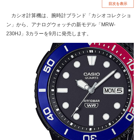
目次を表示
空調・季節家電
美容・コスメ
カシオ計算機は、腕時計ブランド「カシオコレクショ
腕時計
車・バイク
ン」から、アナログウォッチの新モデル「MRW-
釣り具・釣り用品
食品・飲料・お酒
230HJ」3カラーを9月に発売します。
食器・グラス・カトラリー
メディア
注目記事を集めた総合ページ
ITの今と未来を見通す
スマホと通信の最新トレンド
進化するPCとデバイスの未来
好きが集まる 比べて選べる
ビジネスと働き方のヒント