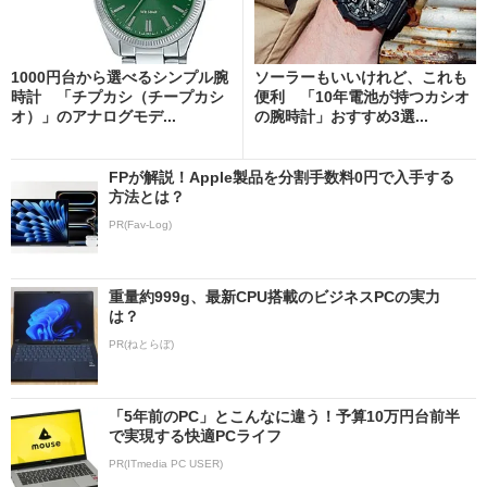
1000円台から選べるシンプル腕
ソーラーもいいけれど、これも
時計 「チプカシ（チープカシ
便利 「10年電池が持つカシオ
オ）」のアナログモデ...
の腕時計」おすすめ3選...
FPが解説！Apple製品を分割手数料0円で入手する
方法とは？
PR(Fav-Log)
重量約999g、最新CPU搭載のビジネスPCの実力
は？
PR(ねとらぼ)
「5年前のPC」とこんなに違う！予算10万円台前半
で実現する快適PCライフ
PR(ITmedia PC USER)