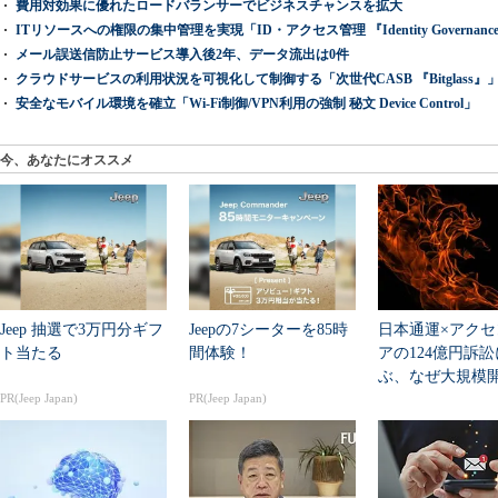
費用対効果に優れたロードバランサーでビジネスチャンスを拡大
ITリソースへの権限の集中管理を実現「ID・アクセス管理 『Identity Governance & A
メール誤送信防止サービス導入後2年、データ流出は0件
クラウドサービスの利用状況を可視化して制御する「次世代CASB 『Bitglass』
安全なモバイル環境を確立「Wi-Fi制御/VPN利用の強制 秘文 Device Control」
今、あなたにオススメ
Jeep 抽選で3万円分ギフ
Jeepの7シーターを85時
日本通運×アクセ
ト当たる
間体験！
アの124億円訴
ぶ、なぜ大規模
PR(Jeep Japan)
PR(Jeep Japan)
は“燃える”のか