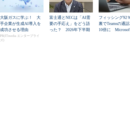
大阪ガスに学ぶ！ 大
富士通とNECは「AI需
フィッシング92
手企業が生成AI導入を
要の手応え」をどう語
裏でTeamsの通
成功させる理由
った？ 2026年下半期
10倍に Microso
の見通しを考...
PR(ITmedia エンタープライ
ズ)