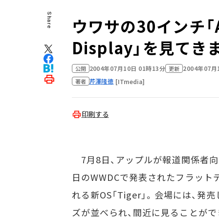
Share
ウワサの30インチ「Ap
Display」を見て
2004年07月10日 01時13分
2004年07月
公開
更新
芹澤隆徳
[ITmedia]
著者
印刷する
7月8日、アップルが報道関係者向
日のWWDCで発表されたフラットデ
れる新OS「Tiger」。会場には
ズが並べられ、間近に見ることがで