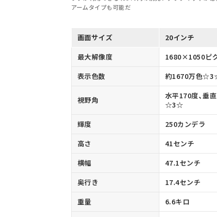
アームタイプも可能だ
画面サイズ
20インチ
最大解像度
1680×1050
表示色数
約1670万色☆3
水平170度、垂直
視野角
☆3☆
輝度
250カンデラ
高さ
41センチ
横幅
47.1センチ
奥行き
17.4センチ
重量
6.6キロ