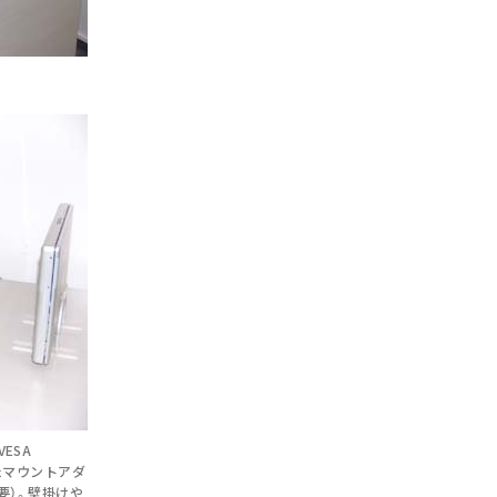
ESA
準拠したマウントアダ
要）。壁掛けや