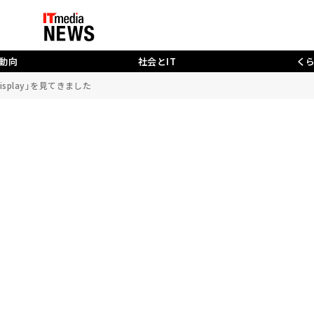
動向
社会とIT
く
Display」を見てきました