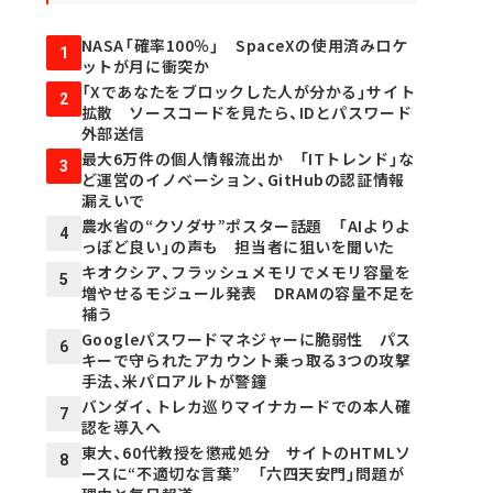
NASA「確率100％」 SpaceXの使用済みロケ
1
ットが月に衝突か
「Xであなたをブロックした人が分かる」サイト
2
拡散 ソースコードを見たら、IDとパスワード
外部送信
最大6万件の個人情報流出か 「ITトレンド」な
3
ど運営のイノベーション、GitHubの認証情報
漏えいで
農水省の“クソダサ”ポスター話題 「AIよりよ
4
っぽど良い」の声も 担当者に狙いを聞いた
キオクシア、フラッシュメモリでメモリ容量を
5
増やせるモジュール発表 DRAMの容量不足を
補う
Googleパスワードマネジャーに脆弱性 パス
6
キーで守られたアカウント乗っ取る3つの攻撃
手法、米パロアルトが警鐘
バンダイ、トレカ巡りマイナカードでの本人確
7
認を導入へ
東大、60代教授を懲戒処分 サイトのHTMLソ
8
ースに“不適切な言葉” 「六四天安門」問題が