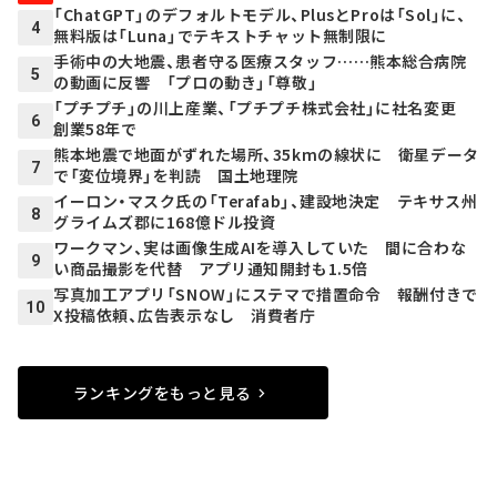
「ChatGPT」のデフォルトモデル、PlusとProは「Sol」に、
4
無料版は「Luna」でテキストチャット無制限に
手術中の大地震、患者守る医療スタッフ……熊本総合病院
5
の動画に反響 「プロの動き」「尊敬」
「プチプチ」の川上産業、「プチプチ株式会社」に社名変更
6
創業58年で
熊本地震で地面がずれた場所、35kmの線状に 衛星データ
7
で「変位境界」を判読 国土地理院
イーロン・マスク氏の「Terafab」、建設地決定 テキサス州
8
グライムズ郡に168億ドル投資
ワークマン、実は画像生成AIを導入していた 間に合わな
9
い商品撮影を代替 アプリ通知開封も1.5倍
写真加工アプリ「SNOW」にステマで措置命令 報酬付きで
10
X投稿依頼、広告表示なし 消費者庁
ランキングをもっと見る