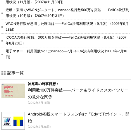
用状況（11月版）
(2007年11月30日)
近畿・東海でWAONがスタート、nanaco発行数500万を突破――FeliCa決済利
用状況（10月版）
(2007年10月31日)
WAON発行数が急増した理由は――FeliCa決済利用状況（9月版）
(2007年9月
28日)
ICOCAの発行枚数、300万枚を突破――FeliCa決済利用状況（8月版）
(2007
年8月23日)
電子マネー、利用回数No.1はnanaco―7月FeliCa決済利用状況
(2007年7月18
日)
記事一覧
神尾寿の時事日想：
利用数100万件突破――パーク＆ライドとスカイツリー
の意外な関係
(2012年7月11日)
Android搭載スマートフォン向け「EdyでTポイント」開
始
(2012年3月26日)