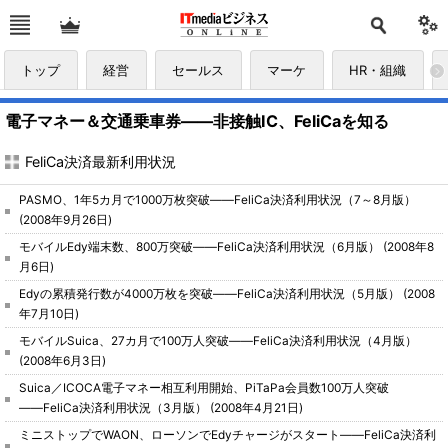
トップ
経営
セールス
マーケ
HR・組織
電子マネー＆交通乗車券――非接触IC、FeliCaを知る
FeliCa決済最新利用状況
PASMO、1年5カ月で1000万枚突破――FeliCa決済利用状況（7～8月版）
(2008年9月26日)
モバイルEdy端末数、800万突破――FeliCa決済利用状況（6月版）
(2008年8
月6日)
Edyの累積発行数が4000万枚を突破――FeliCa決済利用状況（5月版）
(2008
年7月10日)
モバイルSuica、27カ月で100万人突破――FeliCa決済利用状況（4月版）
(2008年6月3日)
Suica／ICOCA電子マネー相互利用開始、PiTaPa会員数100万人突破
――FeliCa決済利用状況（3月版）
(2008年4月21日)
ミニストップでWAON、ローソンでEdyチャージがスタート――FeliCa決済利