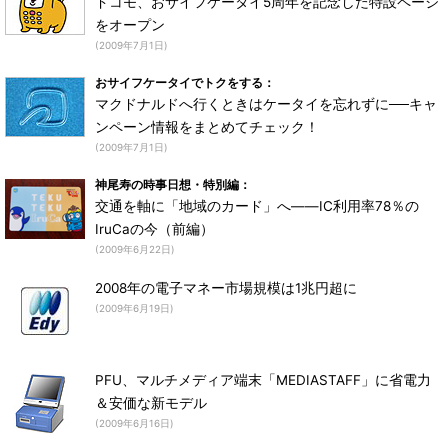
ドコモ、おサイフケータイ5周年を記念した特設ページ
をオープン
(2009年7月1日)
おサイフケータイでトクをする：
マクドナルドへ行くときはケータイを忘れずに──キャ
ンペーン情報をまとめてチェック！
(2009年7月1日)
神尾寿の時事日想・特別編：
交通を軸に「地域のカード」へ――IC利用率78％の
IruCaの今（前編）
(2009年6月22日)
2008年の電子マネー市場規模は1兆円超に
(2009年6月19日)
PFU、マルチメディア端末「MEDIASTAFF」に省電力
＆安価な新モデル
(2009年6月16日)