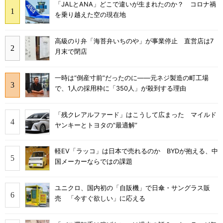
「JALとANA」どこで違いが生まれたのか？ コロナ禍
を乗り越えた空の現在地
高級のり弁「海苔弁いちのや」が事業停止 直営店は7
月末で閉店
一時は“倒産寸前”だったのに――元ネジ製造の町工場
で、1人の採用枠に「350人」が殺到する理由
「残クレアルファード」はこうして広まった マイルド
ヤンキーとトヨタの“最適解”
軽EV「ラッコ」は日本で売れるのか BYDが抱える、中
国メーカーならではの課題
ユニクロ、国内初の「自販機」で日傘・サングラス販
売 「今すぐ欲しい」に応える