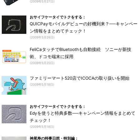
(2009年5月27日)
おサイフケータイでトクをする：
QUICPayモバイルデビューの好機到来？──キャンペー
ン情報をまとめてチェック！
(2009年5月26日)
FeliCaタッチでBluetoothも自動接続 ソニーが新技
術、ドコモ端末に採用
(2009年5月20日)
ファミリーマート520店でICOCAの取り扱いを開始
(2009年5月18日)
おサイフケータイでトクをする：
Edyを使うと特典多数──キャンペーン情報をまとめて
チェック！
(2009年5月18日)
神尾寿の時事日想・特別編：