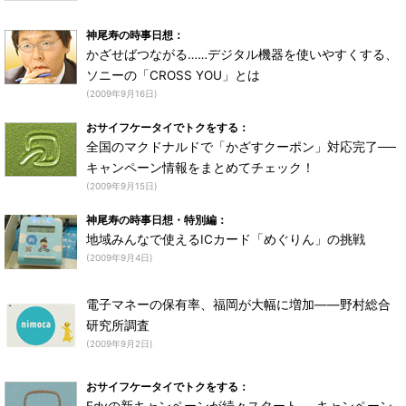
神尾寿の時事日想：
かざせばつながる……デジタル機器を使いやすくする、
ソニーの「CROSS YOU」とは
(2009年9月16日)
おサイフケータイでトクをする：
全国のマクドナルドで「かざすクーポン」対応完了──
キャンペーン情報をまとめてチェック！
(2009年9月15日)
神尾寿の時事日想・特別編：
地域みんなで使えるICカード「めぐりん」の挑戦
(2009年9月4日)
電子マネーの保有率、福岡が大幅に増加――野村総合
研究所調査
(2009年9月2日)
おサイフケータイでトクをする：