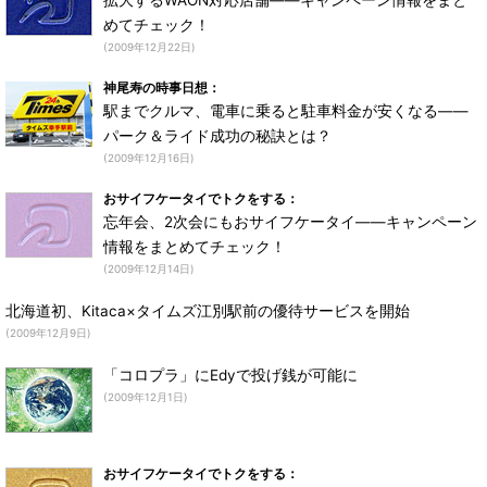
拡大するWAON対応店舗――キャンペーン情報をまと
めてチェック！
(2009年12月22日)
神尾寿の時事日想：
駅までクルマ、電車に乗ると駐車料金が安くなる――
パーク＆ライド成功の秘訣とは？
(2009年12月16日)
おサイフケータイでトクをする：
忘年会、2次会にもおサイフケータイ――キャンペーン
情報をまとめてチェック！
(2009年12月14日)
北海道初、Kitaca×タイムズ江別駅前の優待サービスを開始
(2009年12月9日)
「コロプラ」にEdyで投げ銭が可能に
(2009年12月1日)
おサイフケータイでトクをする：