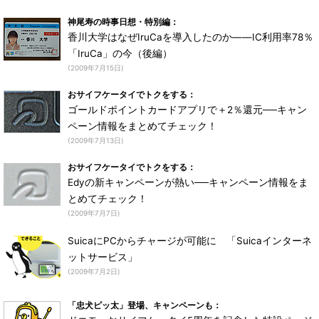
神尾寿の時事日想・特別編：
香川大学はなぜIruCaを導入したのか――IC利用率78％
「IruCa」の今（後編）
(2009年7月15日)
おサイフケータイでトクをする：
ゴールドポイントカードアプリで＋2％還元──キャン
ペーン情報をまとめてチェック！
(2009年7月13日)
おサイフケータイでトクをする：
Edyの新キャンペーンが熱い──キャンペーン情報をま
とめてチェック！
(2009年7月7日)
SuicaにPCからチャージが可能に 「Suicaインターネ
ットサービス」
(2009年7月2日)
「忠犬ピッ太」登場、キャンペーンも：