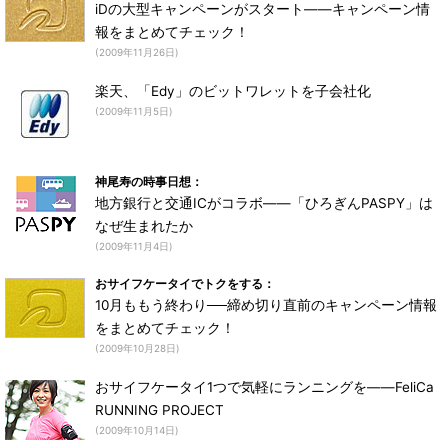
iDの大型キャンペーンがスタート――キャンペーン情
報をまとめてチェック！
(2009年11月26日)
楽天、「Edy」のビットワレットを子会社化
(2009年11月5日)
神尾寿の時事日想：
地方銀行と交通ICがコラボ――「ひろぎんPASPY」は
なぜ生まれたか
(2009年11月4日)
おサイフケータイでトクをする：
10月ももう終わり──締め切り直前のキャンペーン情報
をまとめてチェック！
(2009年10月28日)
おサイフケータイ1つで気軽にランニングを――FeliCa
RUNNING PROJECT
(2009年10月14日)