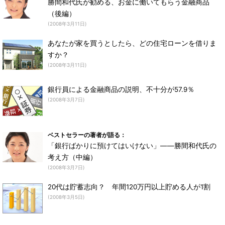
勝間和代氏が勧める、お金に働いてもらう金融商品
（後編）
(2008年3月11日)
あなたが家を買うとしたら、どの住宅ローンを借りま
すか？
(2008年3月11日)
銀行員による金融商品の説明、不十分が57.9％
(2008年3月7日)
ベストセラーの著者が語る：
「銀行ばかりに預けてはいけない」――勝間和代氏の
考え方（中編）
(2008年3月7日)
20代は貯蓄志向？ 年間120万円以上貯める人が1割
(2008年3月5日)