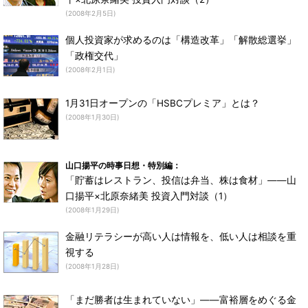
(2008年2月5日)
個人投資家が求めるのは「構造改革」「解散総選挙」
「政権交代」
(2008年2月1日)
1月31日オープンの「HSBCプレミア」とは？
(2008年1月30日)
山口揚平の時事日想・特別編：
「貯蓄はレストラン、投信は弁当、株は食材」――山
口揚平×北原奈緒美 投資入門対談（1）
(2008年1月29日)
金融リテラシーが高い人は情報を、低い人は相談を重
視する
(2008年1月28日)
「まだ勝者は生まれていない」――富裕層をめぐる金