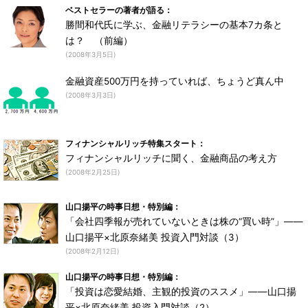
ベストセラーの著者が語る：
勝間和代氏に学ぶ、金融リテラシーの基本7カ条と
は？ （前編）
(2008年3月5日)
金融資産500万円を持っていれば、ちょうど真ん中
(2008年3月3日)
フィナンシャルリッチ特集スタート：
フィナンシャルリッチに聞く、金融商品の考え方
(2008年2月25日)
山口揚平の時事日想・特別編：
「会社四季報が売れていないときは株の“買い時”」――
山口揚平×北原奈緒美 投資入門対談（3）
(2008年2月12日)
山口揚平の時事日想・特別編：
「投資は恋愛結婚、主観的投資のススメ」――山口揚
平×北原奈緒美 投資入門対談（2）