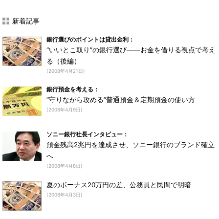
新着記事
銀行選びのポイントは貸出金利：
“いいとこ取り”の銀行選び――お金を借りる視点で考え
る（後編）
(2008年4月21日)
銀行預金を考える：
“守りながら攻める”普通預金＆定期預金の使い方
(2008年4月9日)
ソニー銀行社長インタビュー：
預金残高2兆円を達成させ、ソニー銀行のブランド確立
へ
(2008年4月8日)
夏のボーナス20万円の差、公務員と民間で明暗
(2008年4月3日)