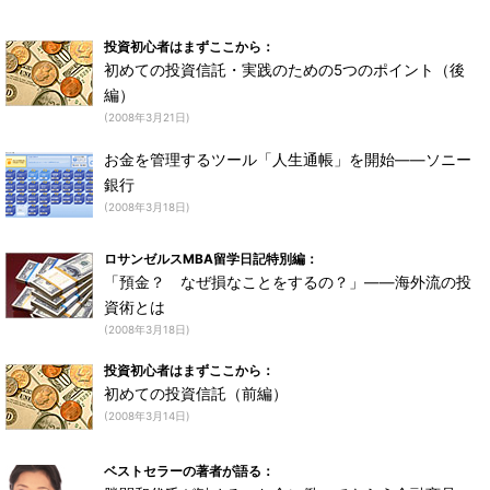
投資初心者はまずここから：
初めての投資信託・実践のための5つのポイント（後
編）
(2008年3月21日)
お金を管理するツール「人生通帳」を開始――ソニー
銀行
(2008年3月18日)
ロサンゼルスMBA留学日記特別編：
「預金？ なぜ損なことをするの？」――海外流の投
資術とは
(2008年3月18日)
投資初心者はまずここから：
初めての投資信託（前編）
(2008年3月14日)
ベストセラーの著者が語る：