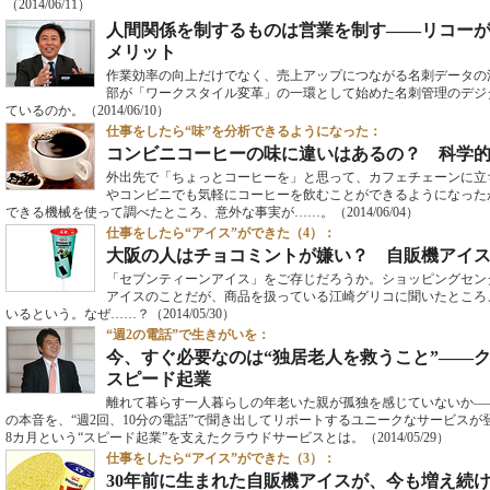
（2014/06/11）
人間関係を制するものは営業を制す――リコーが
メリット
作業効率の向上だけでなく、売上アップにつながる名刺データの
部が「ワークスタイル変革」の一環として始めた名刺管理のデジ
ているのか。
（2014/06/10）
仕事をしたら“味”を分析できるようになった：
コンビニコーヒーの味に違いはあるの？ 科学
外出先で「ちょっとコーヒーを」と思って、カフェチェーンに立
やコンビニでも気軽にコーヒーを飲むことができるようになった
できる機械を使って調べたところ、意外な事実が……。
（2014/06/04）
仕事をしたら“アイス”ができた（4）：
大阪の人はチョコミントが嫌い？ 自販機アイ
「セブンティーンアイス」をご存じだろうか。ショッピングセン
アイスのことだが、商品を扱っている江崎グリコに聞いたところ
いるという。なぜ……？
（2014/05/30）
“週2の電話”で生きがいを：
今、すぐ必要なのは“独居老人を救うこと”――
スピード起業
離れて暮らす一人暮らしの年老いた親が孤独を感じていないか―
の本音を、“週2回、10分の電話”で聞き出してリポートするユニークなサービス
8カ月という“スピード起業”を支えたクラウドサービスとは。
（2014/05/29）
仕事をしたら“アイス”ができた（3）：
30年前に生まれた自販機アイスが、今も増え続