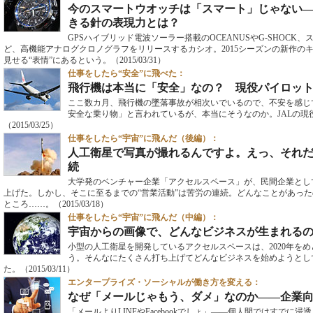
今のスマートウオッチは「スマート」じゃない
きる針の表現力とは？
GPSハイブリッド電波ソーラー搭載のOCEANUSやG-SHOCK、
ど、高機能アナログクロノグラフをリリースするカシオ。2015シーズンの新作の
見せる“表情”にあるという。
（2015/03/31）
仕事をしたら“安全”に飛べた：
飛行機は本当に「安全」なの？ 現役パイロッ
ここ数カ月、飛行機の墜落事故が相次いでいるので、不安を感じ
安全な乗り物」と言われているが、本当にそうなのか。JALの現
（2015/03/25）
仕事をしたら“宇宙”に飛んだ（後編）：
人工衛星で写真が撮れるんですよ。えっ、それだ
続
大学発のベンチャー企業「アクセルスペース」が、民間企業とし
上げた。しかし、そこに至るまでの“営業活動”は苦労の連続。どんなことがあった
ところ……。
（2015/03/18）
仕事をしたら“宇宙”に飛んだ（中編）：
宇宙からの画像で、どんなビジネスが生まれる
小型の人工衛星を開発しているアクセルスペースは、2020年をめ
う。そんなにたくさん打ち上げてどんなビジネスを始めようとし
た。
（2015/03/11）
エンタープライズ・ソーシャルが働き方を変える：
なぜ「メールじゃもう、ダメ」なのか――企業向
「メールよりLINEやFacebookでしょ」――個人間ではすで