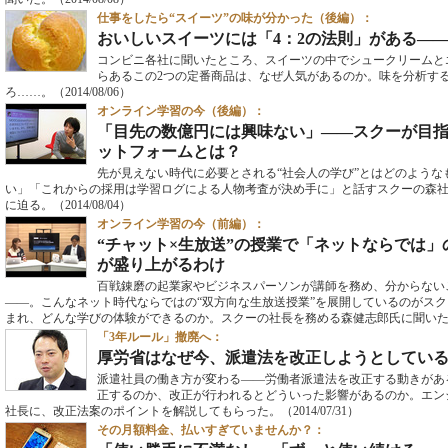
仕事をしたら“スイーツ”の味が分かった（後編）：
おいしいスイーツには「4：2の法則」がある―
コンビニ各社に聞いたところ、スイーツの中でシュークリームと
らあるこの2つの定番商品は、なぜ人気があるのか。味を分析す
ろ……。
（2014/08/06）
オンライン学習の今（後編）：
「目先の数億円には興味ない」――スクーが目指
ットフォームとは？
先が見えない時代に必要とされる“社会人の学び”とはどのよう
い」「これからの採用は学習ログによる人物考査が決め手に」と話すスクーの森
に迫る。
（2014/08/04）
オンライン学習の今（前編）：
“チャット×生放送”の授業で「ネットならでは
が盛り上がるわけ
百戦錬磨の起業家やビジネスパーソンが講師を務め、分からない
――。こんなネット時代ならではの“双方向な生放送授業”を展開しているのがス
まれ、どんな学びの体験ができるのか。スクーの社長を務める森健志郎氏に聞い
「3年ルール」撤廃へ：
厚労省はなぜ今、派遣法を改正しようとしてい
派遣社員の働き方が変わる――労働者派遣法を改正する動きがあ
正するのか、改正が行われるとどういった影響があるのか。エン
社長に、改正法案のポイントを解説してもらった。
（2014/07/31）
その月額料金、払いすぎていませんか？：