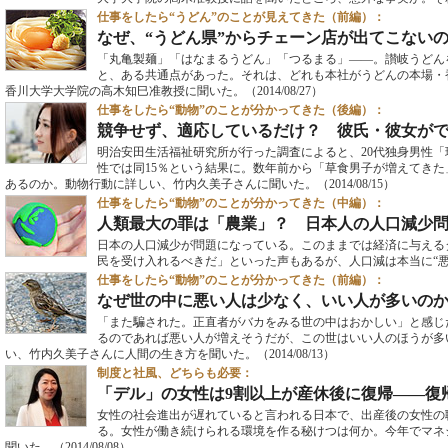
仕事をしたら“うどん”のことが見えてきた（前編）：
なぜ、“うどん県”からチェーン店が出てこない
「丸亀製麺」「はなまるうどん」「つるまる」――。讃岐うどん
と、ある共通点があった。それは、どれも本社がうどんの本場・
香川大学大学院の高木知巳准教授に聞いた。
（2014/08/27）
仕事をしたら“動物”のことが分かってきた（後編）：
競争せず、適応しているだけ？ 彼氏・彼女がで
明治安田生活福祉研究所が行った調査によると、20代独身男性「現
性では同15％という結果に。数年前から「草食男子が増えてき
あるのか。動物行動に詳しい、竹内久美子さんに聞いた。
（2014/08/15）
仕事をしたら“動物”のことが分かってきた（中編）：
人類最大の罪は「農業」？ 日本人の人口減少
日本の人口減少が問題になっている。このままでは経済に与える
民を受け入れるべきだ」といった声もあるが、人口減は本当に“悪
仕事をしたら“動物”のことが分かってきた（前編）：
なぜ世の中に悪い人は少なく、いい人が多いの
「また騙された。正直者がバカをみる世の中はおかしい」と感じ
るのであれば悪い人が増えそうだが、この世はいい人のほうが多
い、竹内久美子さんに人間の生き方を聞いた。
（2014/08/13）
制度と社風、どちらも必要：
「デル」の女性は9割以上が産休後に復帰――復
女性の社会進出が遅れていると言われる日本で、出産後の女性の
る。女性が働き続けられる環境を作る秘けつは何か。今年でマネ
聞いた。
（2014/08/08）