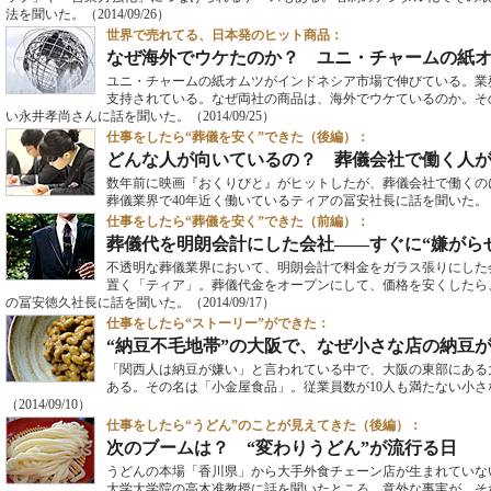
法を聞いた。
（2014/09/26）
世界で売れてる、日本発のヒット商品：
なぜ海外でウケたのか？ ユニ・チャームの紙
ユニ・チャームの紙オムツがインドネシア市場で伸びている。業
支持されている。なぜ両社の商品は、海外でウケているのか。そ
い永井孝尚さんに話を聞いた。
（2014/09/25）
仕事をしたら“葬儀を安く”できた（後編）：
どんな人が向いているの？ 葬儀会社で働く人
数年前に映画『おくりびと』がヒットしたが、葬儀会社で働くの
葬儀業界で40年近く働いているティアの冨安社長に話を聞いた。
仕事をしたら“葬儀を安く”できた（前編）：
葬儀代を明朗会計にした会社――すぐに“嫌がら
不透明な葬儀業界において、明朗会計で料金をガラス張りにした
置く「ティア」。葬儀代金をオープンにして、価格を安くしたら
の冨安徳久社長に話を聞いた。
（2014/09/17）
仕事をしたら“ストーリー”ができた：
“納豆不毛地帯”の大阪で、なぜ小さな店の納豆
「関西人は納豆が嫌い」と言われている中で、大阪の東部にある
ある。その名は「小金屋食品」。従業員数が10人も満たない小
（2014/09/10）
仕事をしたら“うどん”のことが見えてきた（後編）：
次のブームは？ “変わりうどん”が流行る日
うどんの本場「香川県」から大手外食チェーン店が生まれていな
大学大学院の高木准教授に話を聞いたところ、意外な事実が。そ