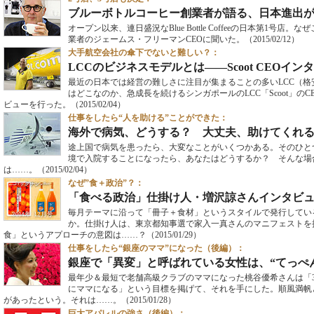
ブルーボトルコーヒー創業者が語る、日本進出
オープン以来、連日盛況なBlue Bottle Coffeeの日本第1号
業者のジェームス・フリーマンCEOに聞いた。
（2015/02/12）
大手航空会社の傘下でないと難しい？：
LCCのビジネスモデルとは――Scoot CEOイン
最近の日本では経営の難しさに注目が集まることの多いLCC（格
はどこなのか、急成長を続けるシンガポールのLCC「Scoot」の
ビューを行った。
（2015/02/04）
仕事をしたら“人を助ける”ことができた：
海外で病気、どうする？ 大丈夫、助けてくれ
途上国で病気を患ったら、大変なことがいくつかある。そのひと
境で入院することになったら、あなたはどうするか？ そんな場
は……。
（2015/02/04）
なぜ”食＋政治”？：
「食べる政治」仕掛け人・増沢諒さんインタビ
毎月テーマに沿って「冊子＋食材」というスタイルで発行してい
か。仕掛け人は、東京都知事選で家入一真さんのマニフェストを
食」というアプローチの意図は……？
（2015/01/29）
仕事をしたら“銀座のママ”になった（後編）：
銀座で「異変」と呼ばれている女性は、“てっぺ
最年少＆最短で老舗高級クラブのママになった桃谷優希さんは「
にママになる」という目標を掲げて、それを手にした。順風満帆
があったという。それは……。
（2015/01/28）
巨大アパレルの強さ（後編）：