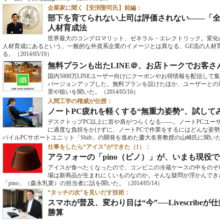
企業家に聞く【安渕聖司氏】前編：
部下を育てられない上司は評価されない――「全
人材育成法
世界最大のコングロマリット、ゼネラル・エレクトリック。変化
人材育成にあるという。一般的な外資系企業のイメージとは異なる、GE流の人材
る。
（2014/05/19）
無料プランも出たLINE＠、お店トークでお客さ
国内5000万LINEユーザー向けにクーポンやお得情報を配信して
バージョンアップした。無料プランを設けたほか、ユーザーとの
景や狙いを聞いた。
（2014/05/16）
人間工学の権威が伝授：
ノートPC疲れを軽くする“無重力姿勢”、試して
デスクトップPC以上に首や肩がつらくなる――。ノートPCユー
に過度な負担をかけずに、ノートPCで作業をするにはどんな姿
バイルPCサポートユニット「Shift」の開発を進めた慶大名誉教授の山崎氏に聞い
仕事をしたら“アイス”ができた（1）：
アラフォーの「pino（ピノ）」が、いまも現役
アイスが食べたくなったので、コンビニの冷蔵ケースの中をのぞ
場は新商品が生まれにくいものなのか。そんな疑問が浮かんでき
「pino」（森永乳業）の担当者に話を聞いた。
（2014/05/14）
“タッチの次”を見いだす技術：
スマホが普及、変わり目は“今”──Livescrib
勝算