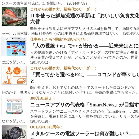
ンターの西畠清順氏に、話を聞いた。
（2014/04/09）
これからの働き方、新時代のリーダー：
ITを使った鮮魚流通の革新は「おいしい魚食文
六臂
鮮魚を扱う飲食店に発注アプリ入りのiPadを貸与して、漁師や
ャー、八面六臂。松田社長が狙うのは中抜きによる価格破壊ではない。
（2014/04/
仕事をしたら“視線”を追いかけた：
「人の視線＋α」で○○が分かる――近未来はと
人の視線を追いかける「アイトラッキング」の技術に注目が集ま
使う企業が増えてきたが、どんなことが分かってきたのか。世界
に話を聞いた。
（2014/04/02）
これからの働き方、新時代のリーダー：
「買ってから選べるEC」――ロコンドが華々し
と
顔が見える、おもてなしのECとしてスタートしたロコンドだが
たのか？ 熟考が足りなかったことに気付いた同社は、商売の本質に立ち戻った
300万DL超え：
ニュースアプリの代表格「SmartNews」が目指
スマートフォンでニュースをさくさく読める「SmartNews」。201
を突破し、現在も順調にユーザー数を伸ばしている。リリース当
などを聞いた。
（2014/03/28）
OCEANUS10周年：
メタルケースの電波ソーラーは何が難しい？――20