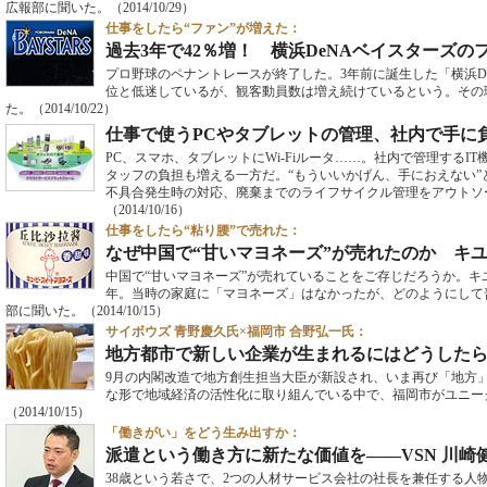
広報部に聞いた。
（2014/10/29）
仕事をしたら“ファン”が増えた：
過去3年で42％増！ 横浜DeNAベイスターズ
プロ野球のペナントレースが終了した。3年前に誕生した「横浜De
位と低迷しているが、観客動員数は増え続けているという。その
た。
（2014/10/22）
仕事で使うPCやタブレットの管理、社内で手に
PC、スマホ、タブレットにWi-Fiルータ……。社内で管理するI
タッフの負担も増える一方だ。“もういいかげん、手におえない
不具合発生時の対応、廃棄までのライフサイクル管理をアウトソ
（2014/10/16）
仕事をしたら“粘り腰”で売れた：
なぜ中国で“甘いマヨネーズ”が売れたのか キ
中国で“甘いマヨネーズ”が売れていることをご存じだろうか。キユ
年。当時の家庭に「マヨネーズ」はなかったが、どのようにして
部に聞いた。
（2014/10/15）
サイボウズ 青野慶久氏×福岡市 合野弘一氏：
地方都市で新しい企業が生まれるにはどうした
9月の内閣改造で地方創生担当大臣が新設され、いま再び「地方
な形で地域経済の活性化に取り組んでいる中で、福岡市がユニー
（2014/10/15）
「働きがい」をどう生み出すか：
派遣という働き方に新たな価値を――VSN 川崎
38歳という若さで、2つの人材サービス会社の社長を兼任する人