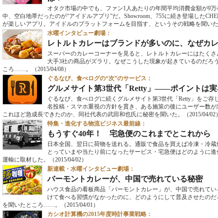
オタク市場の中でも、ファン1人あたりの年間平均消費金額が9万4
中、空白地帯だったのが“アイドルアプリ”だ。Showroom、755に続き登場したC
が楽しいアプリ。アイドルのプラットフォームを目指す、というその戦略を聞い
水曜インタビュー劇場：
レトルトカレーはブランドが多いのに、なぜカ
スーパーのカレーコーナーを見ると、レトルトカレーにはたくさ
大手3社の商品がズラリ。なぜこうした現象が起きているのだろ
ころ……。
（2015/04/08）
ぐるなび、食べログの“次”のサービス：
グルメサイト第3世代「Retty」――ポイントは
ぐるなび、食べログに続くグルメサイト第3世代「Retty」をご存
名投稿・スマホ重視の方針を貫き、ある施策の後にユーザー数が急
これほど急成長できたのか、同社代表の武田和也氏に秘密を聞いた。
（2015/04/0
特集・進化する物流ビジネス最前線：
もうすぐ40年！ 宅急便のこれまでとこれから
日本全国、翌日に荷物を送れる。通販で食品を買えば冷凍・冷蔵
とっていまや当たり前になったサービス・宅急便はどのように進
運輸に取材した。
（2015/04/02）
新連載・水曜インタビュー劇場：
バーモントカレーが、中国で売れている秘密
ハウス食品の看板商品「バーモントカレー」が、中国で売れてい
けて食べる習慣がなかったのに、どのようにして普及させたのだ
を聞いたところ……。
（2015/04/01）
カシオ計算機の2015年度時計事業戦略：