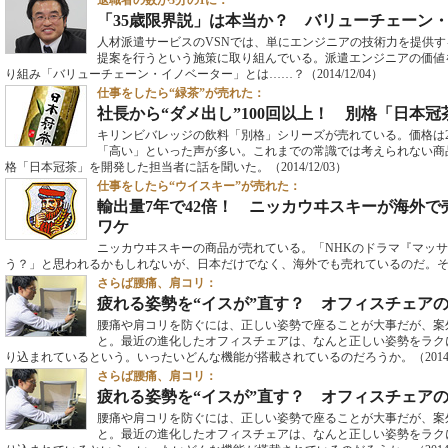
退職者の数が3分の1に：
「35歳限界説」は本当か？ バリューチェーン
人材派遣サービスのVSNでは、単にエンジニアの技術力を提供
提案を行うという施策に取り組んでいる。派遣エンジニアの価値
り組み「バリューチェーン・イノベーター」とは……？
（2014/12/04）
仕事をしたら“緑茶”が売れた：
社長から“ダメ出し”100回以上！ 別格「日本
キリンビバレッジの飲料「別格」シリーズが売れている。価格は2
「高い」といった声が多い。これまでの常識では考えられない商
格「日本冠茶」を開発した担当者に話を聞いた。
（2014/12/03）
仕事をしたら“ウイスキー”が売れた：
輸出量7年で42倍！ ニッカウヰスキーが海外
ワケ
ニッカウヰスキーの商品が売れている。「NHKのドラマ『マッ
う？」と思われるかもしれないが、日本だけでなく、海外でも売れているのだ。
さらば腰痛、肩コリ：
疲れる姿勢を“イスが”直す？ オフィスチェア
腰痛や肩コリを防ぐには、正しい姿勢で座ることが大事だが、案
と。最近の進化したオフィスチェアは、なんと正しい姿勢をラク
り込まれているという。いったいどんな機能が搭載されているのだろうか。
（2014
さらば腰痛、肩コリ：
疲れる姿勢を“イスが”直す？ オフィスチェア
腰痛や肩コリを防ぐには、正しい姿勢で座ることが大事だが、案
と。最近の進化したオフィスチェアは、なんと正しい姿勢をラク