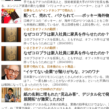
手であるアデコの日本法人と、技術者派遣大手のVSNで社長を
る、エンジニア派遣の新たな価値「バリューチューン・イノベーター」とは？
（20
仕事をしたら“インドネシア”で売れた：
配って、売れて、パクられて――ポッキー海外
江崎グリコの「ポッキー」が、海外で広がりつつあることをご存じ
ら本格的に展開しているが、売上目標を軽く上回る勢いだ。その
いまどきオフィスの勘所：
なぜコロプラは新入社員に家具を作らせたのか
コロプラがオフィスを拡張した。ともすれば、オフィス作りは“
持ってもらうためには？
（2014/10/01）
いまどきオフィスの勘所：
なぜコロプラは新入社員に家具を作らせたのか
コロプラがオフィスを拡張した。ともすれば、オフィス作りは“
持ってもらうためには？
（2014/10/01）
世界で売れてる、日本発のヒット商品：
“イケてない企業”が陥りがちな、2つのワナ
日本製テレビのリモコンにはたくさんのボタンが付いている。消
は？」「一度も触ったことがないボタンがある」といった不満の
は複雑になってしまったのだろうか。
（2014/10/01）
1回のメールで100件のアポが：
紙の名刺に埋もれた“見込み客”、デジタル化で
規開拓”が激変したわけ
名刺のデジタル化と共有の効果は、業務の効率化だけではない。
ップ」や「営業力強化」につなげられるケースもある。名刺のデジタル化でその