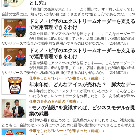
とし穴」
「数億円の発注が来た！」――こう聞いて、すぐ舞い上がってし
会計の世界には、知らないと痛い目にあうさまざまな“落とし穴”があるのだ。
（20
ドミノ・ピザのエクストリームオーダーを支える「
で運用管理できるわけ
公園や浜辺にアツアツのピザを届けます――。こんなオーダーア
が社員教育にiPadを活用している。店舗に配布した300台超のiP
ないリソースで安全かつ効率的な運用ができるのはなぜなのか。
（2014/07/03）
ドミノ・ピザのエクストリームオーダーを支える「
で運用管理できるわけ
公園や浜辺にアツアツのピザを届けます――。こんなオーダーア
が社員教育にiPadを活用している。店舗に配布した300台超のiP
ないリソースで安全かつ効率的な運用ができるのはなぜなのか。
（2014/07/02）
仕事をしたら“レシート”が集まった（後編）：
年末年始、どんなアイスが売れた？ 膨大なデ
年末年始にどのアイスクリームが売れているのか？ そんなこと
いだろうが、レシートデータを分析したところ、ある傾向が浮か
仕事力を高める会計の「知恵」：
“モノの値段”を意識すれば、ビジネスモデルが
業の武器
会計学が最も役立つのは、営業職の人かもしれません。対談の第
とともに、会計のセンスを身につけるために普段の生活の中でできることを考え
仕事をしたら“レシート”が集まった（前編）：