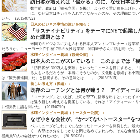
訪日客が増えれば「儲かる」のに、なぜ日本は
数年前、政府は「観光立国」を掲げ、ようやく重い腰を上げた。
に、なぜ日本はチカラを入れてこなかったのか。その理由につい
いた。
（2015/07/22）
日米のビジネス事情の違いを知る：
「サステイナビリティ」をテーマにNYで起業し
めた課題とは？
米国でのビジネスに力を入れる日本人アントレプレナー（起業家
だろうか。ニューヨーク在住歴17年の女性起業家、関口匠子さんに話を聞いた。
（
水曜インタビュー劇場（観光公演）：
日本人のここがズレている！ このままでは「
「訪日客が1300万人を突破」といったニュースを目にすると、
る人もいるだろうが、本当にそうなのか。文化財を修繕する小西
は『観光後進国』だ」と指摘する。その意味とは……。
（2015/07/15）
新しい考え方（後編）：
既存のコーチングとは何が違う？ アイディー
「コーチング」といえば、上司が部下に指示を出すといったイメージが強い
は違う新しい考え方を提案している。それは「アイディール・リ
井恒男氏に話を聞いた。
（2015/07/10）
水曜インタビュー劇場（トースター公演）：
なぜ小さな会社が、“かつてないトースター”を
バルミューダがこれまでになかったトースターを開発した。最大
く、内部は水分をしっかりと閉じ込めてふわふわ。そんな食感を
従業員50人の会社がつくれたのか。
（2015/07/08）