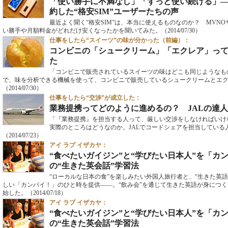
「使い勝手に不満なし」「ずっと使い続ける」―
約した“格安SIM”ユーザーたちの声
最近よく聞く“格安SIM”は、本当に使えるものなのか？ MVN
い勝手や月額料金がどれだけ安くなったかを聞いてみた。
（2014/07/30）
仕事をしたら“スイーツ”の味が分かった（前編）：
コンビニの「シュークリーム」「エクレア」っ
た
「コンビニで販売されているスイーツの味はどこも同じようなも
で、味を分析できる機械を使って、コンビニで販売しているシュークリームとエ
（2014/07/30）
仕事をしたら“交渉”が成立した：
業務提携ってどのように進めるの？ JALの達人
「『業務提携』を担当する人って、厳しい交渉をしなければいけ
実際のところはどうなのか。JALでコードシェアを担当している
（2014/07/23）
アイ ラブ イザカヤ：
“食べたいガイジン”と“学びたい日本人”を「カ
の“生きた英会話”学習法
“ローカルな日本の食”を楽しみたい外国人旅行者と、“生きた英
しい「カンパイ！」のひと時を提供――。“飲み会”を通じて生きた英語が身につく「Tokyo
始した。
（2014/07/18）
アイ ラブ イザカヤ：
“食べたいガイジン”と“学びたい日本人”を「カ
の“生きた英会話”学習法