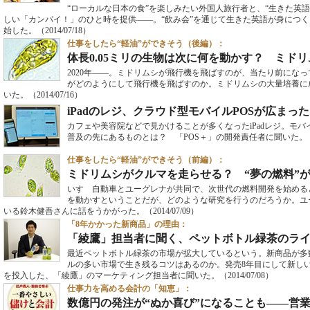
“ローカルな日本の食”を楽しみたい外国人旅行者と、“生きた英
しい「カンパイ！」のひと時を提供――。“飲み会”を通じて生きた英語が身につく「Tokyo
始した。
（2014/07/18）
仕事をしたら“軽油”ができそう（後編）：
体長0.05ミリの生物は次に何を動かす？ ミド
2020年――。ミドリムシが飛行機を飛ばすのが、当たり前になっ
がどのようにして飛行機を飛ばすのか。ミドリムシの大量培養に
いた。
（2014/07/16）
iPadのレジ、クラウド型モバイルPOSが広まっ
カフェや美容院などで見かけることが多くなったiPadレジ。モバ
普及の先にあるものとは？ 「POS＋」の開発責任者に聞いた。
仕事をしたら“軽油”ができそう（前編）：
ミドリムシがクルマを走らせる？ “夢の燃料”
いすゞ自動車とユーグレナが共同で、次世代の燃料開発を始める
を動かすということだが、どのような研究を行うのだろうか。ユ
いる鈴木健吾さんに話をうかがった。
（2014/07/09）
「8年かかった新商品」の理由：
「綾鷹」担当者に聞く、ペットボトル緑茶のラ
最近ペットボトル緑茶の市場が拡大しているという。新商品が多
ルの多い市場で生き残るコツはあるのか。発売8年目にして新し
を投入した、「綾鷹」のマーケティング担当者に聞いた。
（2014/07/08）
仕事力を高める会計の「知恵」：
数億円の発注が“ぬか喜び”になることも――営