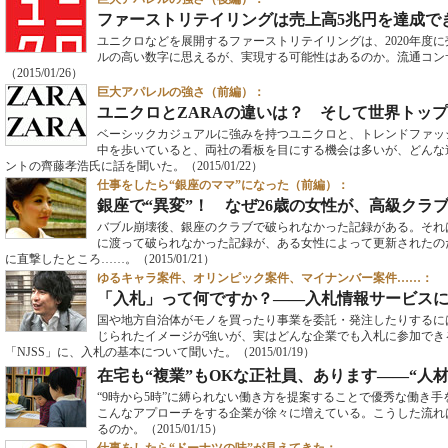
ファーストリテイリングは売上高5兆円を達成で
ユニクロなどを展開するファーストリテイリングは、2020年度
ルの高い数字に思えるが、実現する可能性はあるのか。流通コン
（2015/01/26）
巨大アパレルの強さ（前編）：
ユニクロとZARAの違いは？ そして世界トッ
ベーシックカジュアルに強みを持つユニクロと、トレンドファッシ
中を歩いていると、両社の看板を目にする機会は多いが、どんな
ントの齊藤孝浩氏に話を聞いた。
（2015/01/22）
仕事をしたら“銀座のママ”になった（前編）：
銀座で“異変”！ なぜ26歳の女性が、高級クラ
バブル崩壊後、銀座のクラブで破られなかった記録がある。それ
に渡って破られなかった記録が、ある女性によって更新されたの
に直撃したところ……。
（2015/01/21）
ゆるキャラ案件、オリンピック案件、マイナンバー案件……：
「入札」って何ですか？――入札情報サービス
国や地方自治体がモノを買ったり事業を委託・発注したりするに
じられたイメージが強いが、実はどんな企業でも入札に参加でき
「NJSS」に、入札の基本について聞いた。
（2015/01/19）
在宅も“複業”もOKな正社員、あります――“人
“9時から5時”に縛られない働き方を提案することで優秀な働き
こんなアプローチをする企業が徐々に増えている。こうした流れ
るのか。
（2015/01/15）