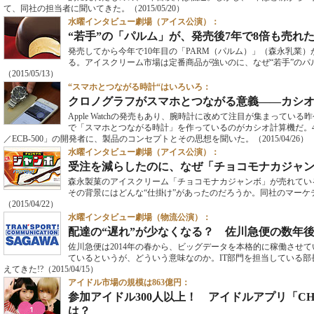
て、同社の担当者に聞いてきた。
（2015/05/20）
水曜インタビュー劇場（アイス公演）：
“若手”の「パルム」が、発売後7年で8倍も売れ
発売してから今年で10年目の「PARM（パルム）」（森永乳業
る。アイスクリーム市場は定番商品が強いのに、なぜ“若手”の
（2015/05/13）
“スマホとつながる時計“はいろいろ：
クロノグラフがスマホとつながる意義――カシ
Apple Watchの発売もあり、腕時計に改めて注目が集まっている
で「スマホとつながる時計」を作っているのがカシオ計算機だ。4月24日
／ECB-500」の開発者に、製品のコンセプトとその思想を聞いた。
（2015/04/26）
水曜インタビュー劇場（アイス公演）：
受注を減らしたのに、なぜ「チョコモナカジャン
森永製菓のアイスクリーム「チョコモナカジャンボ」が売れてい
その背景にはどんな“仕掛け”があったのだろうか。同社のマーケ
（2015/04/22）
水曜インタビュー劇場（物流公演）：
配達の“遅れ”が少なくなる？ 佐川急便の数年
佐川急便は2014年の春から、ビッグデータを本格的に稼働させ
ているというが、どういう意味なのか。IT部門を担当している
えてきた!?
（2015/04/15）
アイドル市場の規模は863億円：
参加アイドル300人以上！ アイドルアプリ「C
は？