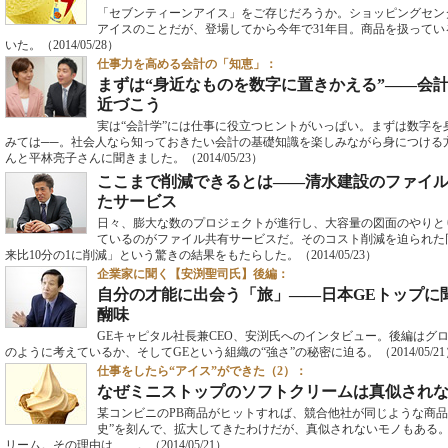
「セブンティーンアイス」をご存じだろうか。ショッピングセン
アイスのことだが、登場してから今年で31年目。商品を扱って
いた。
（2014/05/28）
仕事力を高める会計の「知恵」：
まずは“身近なものを数字に置きかえる”――会計
近づこう
実は“会計学”には仕事に役立つヒントがいっぱい。まずは数字
みては──。社会人なら知っておきたい会計の基礎知識を楽しみながら身につける
んと平林亮子さんに聞きました。
（2014/05/23）
ここまで削減できるとは――清水建設のファイル
たサービス
日々、膨大な数のプロジェクトが進行し、大容量の図面のやりと
ているのがファイル共有サービスだ。そのコスト削減を迫られた
来比10分の1に削減」という驚きの結果をもたらした。
（2014/05/23）
企業家に聞く【安渕聖司氏】後編：
自分の才能に出会う「旅」――日本GEトップに
醐味
GEキャピタル社長兼CEO、安渕氏へのインタビュー。後編はグ
のように考えているか、そしてGEという組織の“強さ”の秘密に迫る。
（2014/05/2
仕事をしたら“アイス”ができた（2）：
なぜミニストップのソフトクリームは真似され
某コンビニのPB商品がヒットすれば、競合他社が同じような商品
史”を刻んで、拡大してきたわけだが、真似されないモノもある
リーム。その理由は……。
（2014/05/21）