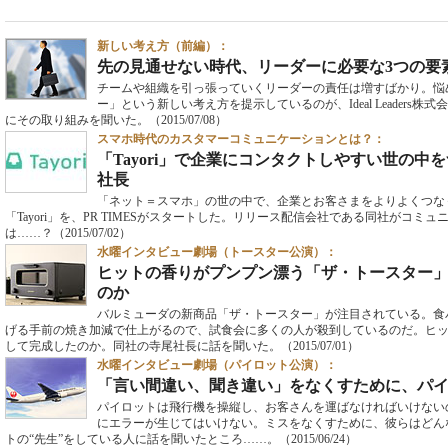
新しい考え方（前編）：
先の見通せない時代、リーダーに必要な3つの要
チームや組織を引っ張っていくリーダーの責任は増すばかり。悩
ー」という新しい考え方を提示しているのが、Ideal Leaders
にその取り組みを聞いた。
（2015/07/08）
スマホ時代のカスタマーコミュニケーションとは？：
「Tayori」で企業にコンタクトしやすい世の中をつ
社長
「ネット＝スマホ」の世の中で、企業とお客さまをよりよくつな
「Tayori」を、PR TIMESがスタートした。リリース配信会社である同社がコ
は……？
（2015/07/02）
水曜インタビュー劇場（トースター公演）：
ヒットの香りがプンプン漂う「ザ・トースター
のか
バルミューダの新商品「ザ・トースター」が注目されている。食
げる手前の焼き加減で仕上がるので、試食会に多くの人が殺到しているのだ。ヒ
して完成したのか。同社の寺尾社長に話を聞いた。
（2015/07/01）
水曜インタビュー劇場（パイロット公演）：
「言い間違い、聞き違い」をなくすために、パ
パイロットは飛行機を操縦し、お客さんを運ばなければいけない
にエラーが生じてはいけない。ミスをなくすために、彼らはどんな
トの“先生”をしている人に話を聞いたところ……。
（2015/06/24）