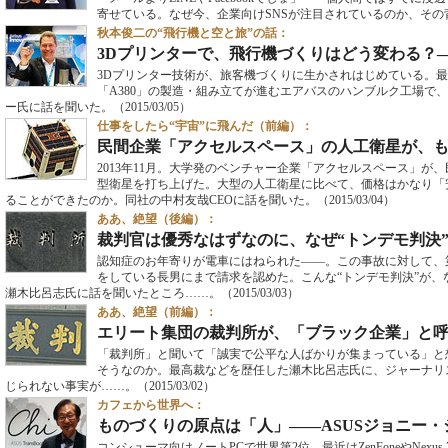
寄せている。なぜ今、企業向けSNSが注目されているのか、その
秋本俊二の“飛行機と空と旅”の話：
3Dプリンターで、飛行機づくりはどう変わる？
3Dプリンター技術が、旅客機づくりに生かされはじめている。最新
「A380」の製造・組み立てが進むエアバスのハンブルク工場で
ー氏に話を聞いた。
（2015/03/05）
仕事をしたら“宇宙”に飛んだ（前編）：
民間企業「アクセルスペース」の人工衛星が、
2013年11月。大学発のベンチャー企業「アクセルスペース」が
型衛星を打ち上げた。大型の人工衛星に比べて、価格はかなり「
ることができたのか。同社の中村友哉CEOに話を聞いた。
（2015/03/04）
ああ、絶望（後編）：
裁判官は優秀なはずなのに、なぜ“トンデモ判決
認知症のお年寄りが電車にはねられた――。この事故に対して、
をしている長男にまで請求を認めた。こんな“トンデモ判決”が
瀬木比呂志氏に話を聞いたところ……。
（2015/03/03）
ああ、絶望（前編）：
エリート集団の裁判所が、「ブラック企業」と
「裁判所」と聞いて「誠実で公平な人ばかりが集まっている」と
そうなのか。最高裁などを歴任した瀬木比呂志氏に、ジャーナリ
じられない事実が……。
（2015/03/02）
カフェから世界へ：
ものづくりの原点は「人」――ASUSジョニー
コンシューマ向けノートPCで世界第2位、最近はZenFoneやNexus 