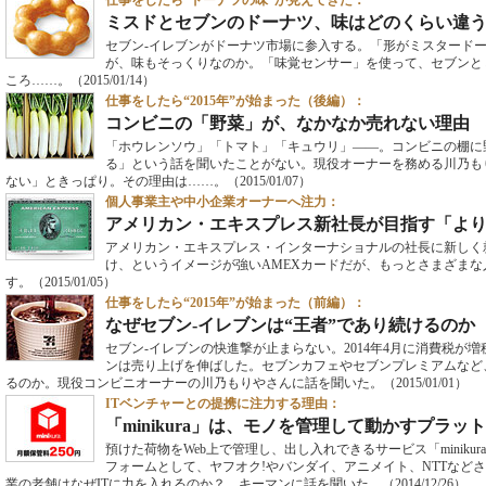
仕事をしたら“ドーナツの味”が見えてきた：
ミスドとセブンのドーナツ、味はどのくらい違
セブン-イレブンがドーナツ市場に参入する。「形がミスタード
が、味もそっくりなのか。「味覚センサー」を使って、セブンと
ころ……。
（2015/01/14）
仕事をしたら“2015年”が始まった（後編）：
コンビニの「野菜」が、なかなか売れない理由
「ホウレンソウ」「トマト」「キュウリ」――。コンビニの棚に
る」という話を聞いたことがない。現役オーナーを務める川乃も
ない」ときっぱり。その理由は……。
（2015/01/07）
個人事業主や中小企業オーナーへ注力：
アメリカン・エキスプレス新社長が目指す「よ
アメリカン・エキスプレス・インターナショナルの社長に新しく
け、というイメージが強いAMEXカードだが、もっとさまざま
す。
（2015/01/05）
仕事をしたら“2015年”が始まった（前編）：
なぜセブン-イレブンは“王者”であり続けるのか
セブン-イレブンの快進撃が止まらない。2014年4月に消費税が
ンは売り上げを伸ばした。セブンカフェやセブンプレミアムなど
るのか。現役コンビニオーナーの川乃もりやさんに話を聞いた。
（2015/01/01）
ITベンチャーとの提携に注力する理由：
「minikura」は、モノを管理して動かすプラ
預けた荷物をWeb上で管理し、出し入れできるサービス「minik
フォームとして、ヤフオク!やバンダイ、アニメイト、NTTなど
業の老舗はなぜITに力を入れるのか？ キーマンに話を聞いた。
（2014/12/26）