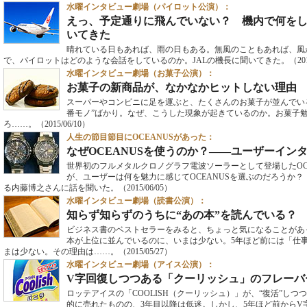
水曜インタビュー劇場（パイロット公演）：
えっ、予定通りに飛んでいない？ 機内で何を
いてきた
晴れている日もあれば、雨の日もある。無風のこともあれば、風
で、パイロットはどのような会話をしているのか。JALの機長に聞いてきた。
（201
水曜インタビュー劇場（お菓子公演）：
お菓子の新商品が、なかなかヒットしない理由
スーパーやコンビニに足を運ぶと、たくさんのお菓子が並んでい
番モノ”ばかり。なぜ、こうした現象が起きているのか。お菓子
ろ……。
（2015/06/10）
人生の節目節目にOCEANUSがあった：
なぜOCEANUSを使うのか？――ユーザーイン
世界初のフルメタルクロノグラフ電波ソーラーとして登場したOC
が、ユーザーは何を魅力に感じてOCEANUSを選ぶのだろうか？
る内藤博之さんに話を聞いた。
（2015/06/05）
水曜インタビュー劇場（読書公演）：
知らず知らずのうちに“あの本”を読んでいる？ 
ビジネス書のベストセラーをみると、ちょっと気になることがあ
本が上位に並んでいるのに、いまは少ない。5年ほど前には「仕
まは少ない。その理由は……。
（2015/05/27）
水曜インタビュー劇場（アイス公演）：
V字回復しつつある「クーリッシュ」のフレーバ
ロッテアイスの「COOLISH（クーリッシュ）」が、“復活”しつ
的に売れたものの、3年目以降は低迷。しかし、5年ほど前からV