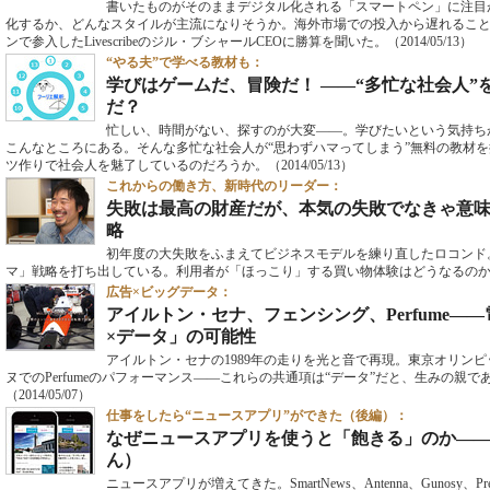
書いたものがそのままデジタル化される「スマートペン」に注目
化するか、どんなスタイルが主流になりそうか。海外市場での投入から遅れるこ
ンで参入したLivescribeのジル・ブシャールCEOに勝算を聞いた。
（2014/05/13）
“やる夫”で学べる教材も：
学びはゲームだ、冒険だ！ ――“多忙な社会人”を虜
だ？
忙しい、時間がない、探すのが大変――。学びたいという気持ち
こんなところにある。そんな多忙な社会人が“思わずハマってしまう”無料の教材を提供
ツ作りで社会人を魅了しているのだろうか。
（2014/05/13）
これからの働き方、新時代のリーダー：
失敗は最高の財産だが、本気の失敗でなきゃ意
略
初年度の大失敗をふまえてビジネスモデルを練り直したロコンド。
マ」戦略を打ち出している。利用者が「ほっこり」する買い物体験はどうなるの
広告×ビッグデータ：
アイルトン・セナ、フェンシング、Perfume―
×データ」の可能性
アイルトン・セナの1989年の走りを光と音で再現。東京オリン
ヌでのPerfumeのパフォーマンス――これらの共通項は“データ”だと、生みの親
（2014/05/07）
仕事をしたら“ニュースアプリ”ができた（後編）：
なぜニュースアプリを使うと「飽きる」のか――
ん）
ニュースアプリが増えてきた。SmartNews、Antenna、Gunos