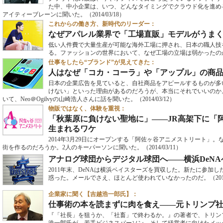
た中、中小企業は、いつ、どんなタイミングでクラウド化を進めるべき
アイティーブレーンに聞いた。
（2014/03/18）
これからの働き方、新時代のリーダー：
なぜアパレル業界で「工場直販」モデルがうま
低い人件費で大量生産が可能な海外工場に押され、日本の職人技
る。ファッションの世界において、なぜ工場の立場は弱かったの
仕事をしたら“ブランド”が見えてきた：
人はなぜ「コカ・コーラ」や「アップル」の商
日本の企業広告を見ていると、自社商品をアピールするものが多
けない」といった理由があるのだろうが、本当にそれでいいのか
いて、Neo＠Ogilvyの山崎浩人さんに話を聞いた。
（2014/03/12）
物販ではなく、体験を重視：
「秋葉原に負けない聖地に」――JR高架下に「
生まれるワケ
2014年3月29日にオープンする「阿佐ヶ谷アニメストリート」
街を作るのだろうか。2人のキーパーソンに聞いた。
（2014/03/11）
アナログ球団からデジタル球団へ――横浜DeN
2011年末、DeNAは横浜ベイスターズを買収した。新たに参加
惑った。メールでさえ、ほとんど使われていなかったのだ。
（201
企業家に聞く【吉越浩一郎氏】：
仕事術の本を読まずに肉を食え――元トリンプ
『「社長」を狙うか、「社畜」で終わるか。』の著者で、トリン