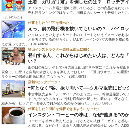
王者「ガリガリ君」を倒したのは？ ロッテア
アイスクリーム市場が活気に沸いているが、どの商品が売れてい
売れ筋ランキングではなくて、消費者のレシートを分析したとこ
（2014/06/25）
仕事をしたら“空”を飛べた：
えっ、前の飛行機を抜いてもいいの？ パイロ
パイロットといえばエリート中のエリートというイメージがある
とを考えているのだろうか。JALでボーイング777の機長を務
えが返ってきた。
（2014/06/18）
登山インストラクター岩崎元郎氏に聞く：
登山する人、これからはじめたい人は、どんな
い？
山の日の制定、そして7月の富士山山開きを前に「これから登山
安全に、山登りと自然のすばらしさを楽しんでほしい──「登山ウオッチ」の重要
ラクターの岩崎元郎氏に教えてもらった。
（2014/06/18）
店舗×ビッグデータ：
“何となく”客、振り向いて──クルマ販売にビッ
中古車販売店を「テーマパークのように」──。幹線道路沿いで
までなかったスタイルで挑む店舗が出現した。狙いは「何となく」
組みから、ビッグデータ導入で何が変わるのかを探った。
（2014/06/16）
仕事をしたら“味”を分析できるようになった：
インスタントコーヒーの味は、なぜ“飽きる”の
コーヒーを初めて飲んだとき、ほとんどの人は「ニガイ」と感じ
と感じる。なぜか？ 飲食と人間の飽きの関係性について、AIS