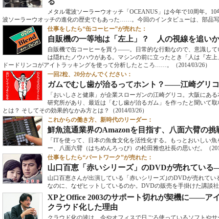
る
メタル電波ソーラーウオッチ「OCEANUS」は今年で10周年。
波ソーラーウオッチの進化の歴史でもあった……。今回のインタビューは、部品
仕事をしたら“缶コーヒー”が売れた：
自販機の一等地は「左上」？ 人の視線を追いか
自販機で缶コーヒーを買う――。日常的な行動なので、意識して
は隠れたノウハウがある。マシンの前に立ったとき「人は『左上
ドードリンコがアイトラッキングを使って分析したところ……。
（2014/03/26）
一回2粒、20分かんでください：
ガムでむし歯が治るってホント？――江崎グリコ
「おいしさと健康」が企業スローガンの江崎グリコ。大阪にある
研究所があり、最近は「むし歯が治るガム」を作ったと聞いて取
とは？ そしてその効果的なかみ方とは？
（2014/03/26）
これからの働き方、新時代のリーダー：
鮮魚流通業界のAmazonを目指す、八面六臂の挑
「ITを使って、日本の魚食文化を活性化する。もっとおいしい
ー、八面六臂（はちめんろっぴ）の松田雅也社長の思いだ。
（201
仕事をしたら“パートワーク”が売れた：
山口百恵「赤いシリーズ」のDVDが売れている
山口百恵さんが出演している「赤いシリーズ｣のDVDが売れてい
なのに、なぜヒットしているのか。DVDの販売を手掛けた講談
XPとOffice 2003のサポート切れが契機に――ア
クラウド化した理由
クラウド化の波は、今やオフィスで日ごろ使っているソフトやサ