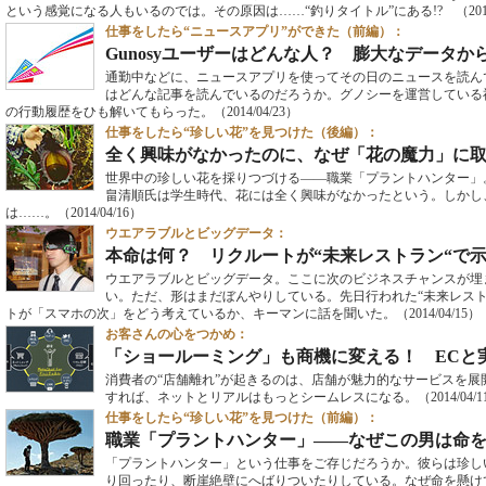
という感覚になる人もいるのでは。その原因は……“釣りタイトル”にある!?
（201
仕事をしたら“ニュースアプリ”ができた（前編）：
Gunosyユーザーはどんな人？ 膨大なデータ
通勤中などに、ニュースアプリを使ってその日のニュースを読ん
はどんな記事を読んでいるのだろうか。グノシーを運営している
の行動履歴をひも解いてもらった。
（2014/04/23）
仕事をしたら“珍しい花”を見つけた（後編）：
全く興味がなかったのに、なぜ「花の魔力」に
世界中の珍しい花を採りつづける――職業「プラントハンター」
畠清順氏は学生時代、花には全く興味がなかったという。しかし
は……。
（2014/04/16）
ウエアラブルとビッグデータ：
本命は何？ リクルートが“未来レストラン“で
ウエアラブルとビッグデータ。ここに次のビジネスチャンスが埋
い。ただ、形はまだぼんやりしている。先日行われた“未来レス
トが「スマホの次」をどう考えているか、キーマンに話を聞いた。
（2014/04/15）
お客さんの心をつかめ：
「ショールーミング」も商機に変える！ ECと
消費者の“店舗離れ”が起きるのは、店舗が魅力的なサービスを展
すれば、ネットとリアルはもっとシームレスになる。
（2014/04/
仕事をしたら“珍しい花”を見つけた（前編）：
職業「プラントハンター」――なぜこの男は命
「プラントハンター」という仕事をご存じだろうか。彼らは珍し
り回ったり、断崖絶壁にへばりついたりしている。なぜ命を懸け