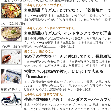
り込まれているという。いったいどんな機能が搭載されているのだろうか。
（2014
仕事をしたら“タイ”で売れた：
丸亀製麺「うどん」だけでなく、「鉄板焼き」
トリドールが運営する「丸亀製麺」のうどんが、海外の人たちに
上げが好調だというが、どんな展開をしているのだろうか。海外
た。
（2014/11/19）
仕事をしたら“インドネシア”で売れた：
丸亀製麺のうどんが、インドネシアでウケた理
日本全国で讃岐うどんが広がったのは2002年ごろと言われてい
う。トリドールが運営する「丸亀製麺」は海外進出に積極的で、
イの売り上げが好調だ。その理由は……。
（2014/11/12）
働くこと、生きること：
女の子の学力をぐーんと伸ばしてきた、長野雅
「自分が行きたい学校に行ける」「自分がなりたい職業に就ける
徒たちを、次々に有名大学に導いた教育者は、何を考え、何を行
営業スキルは動画で教え、いいね！で広める―
「frontshare」
トップ営業が持つ資料作りやプレゼンのコツ、優秀な店員の接客
スキル――。座学で学ぶよりも、現場スタッフから直接学んだ方
動画で”発信し、共有できるビジネスSNSが登場した。
（2014/11/05）
仕事をしたら“世界で”売れた：
生産台数9000万台超！ ホンダのスーパーカブ
世界中で販売されているスーパーカブ（ホンダ）の累計生産台数が
破しそうだ。50年以上前に発売されたスーパーカブは、なぜ今