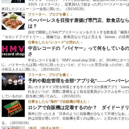
ASUS（エイスース）。従業員4人で始まったPCパーツメーカ
来日したジョニー・シー会長に聞いた。
（2015/02/28）
フリーター、ブログを書く：
ペーパーレスを目指す唐揚げ専門店、飲食店ならでは
は？
自社で開発したWebアプリケーションをテストする飲食店「極鶏.
「セカンドファクトリー」。後編では、飲食店ならではと言える「kintone」の活
仕事をしたら“レコード”が売れた：
中古レコードの「バイヤー」って何をしている
さ
中古レコードを扱う「HMV record shop 渋谷」が、2014
に、バイヤーたちは買い付けに回ったというが、どういった苦労があったのか。
小松正人さんに聞いた。
（2015/02/25）
フリーター、ブログを書く：
予約や勤怠管理を全部“アプリ化”――ペーパー
高いカスタマイズ性を特長とするサイボウズの業務アプリ「kinto
れるというが、実際に業務をよく知る従業員がシステムを作って
しているのか、担当者に聞いてみた。
（2015/02/23）
仕事をしたら“海外”で自販機が増えた：
ロシアで自販機は定着するのか？ ダイドード
海外に行ったとき「日本のように自販機が少なくて不便だなあ」
外は治安が悪いので、自販機を置くのは難しい、と言われてきた
る。
（2015/02/18）
2号店、3号店も決定：