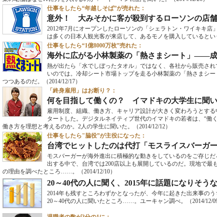
仕事をしたら“年越しそば”が売れた：
意外！ 大みそかに客が殺到するローソンの店
2012年7月にオープンしたローソンの「シェラトン・ワイキキ
は多くの日本人観光客が来店して、あるモノを購入しているという
仕事をしたら“1億8000万枚”売れた：
海外に広がる小林製薬の「熱さまシート」――
熱が出たら「水でしぼったタオル」ではなく、各社から販売され
いのでは。冷却シート市場トップを走る小林製薬の「熱さまシー
つつあるのだ。
（2014/12/17）
「終身雇用」はお断り？：
何を目指して働くの？ イマドキの大学生に聞
雇用制度、組織、働き方、キャリア設計が大きく変わろうとする中
タートした。デジタルネイティブ世代のイマドキの若者は、“働
働き方を理想と考えるのか。2人の学生に聞いた。
（2014/12/12）
仕事をしたら"脇役”が主役になった：
台湾でヒットしたのは代打「モスライスバーガ
モスバーガーが海外進出に積極的な動きをしているのをご存じだ
出する中で、台湾では200店以上も展開しているのだ。現地で最
の理由を調べたところ……。
（2014/12/10）
20～40代の人に聞く、2015年に話題になりそう
2014年も残すところわずかとなったが、今年に起きた出来事の
20～40代の人に聞いたところ……。ユーキャン調べ。
（2014/12/