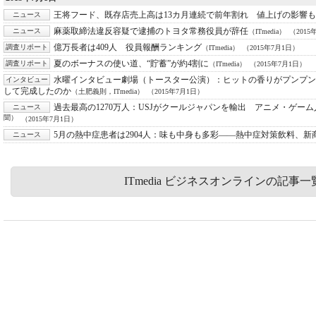
王将フード、既存店売上高は13カ月連続で前年割れ 値上げの影響も
ニュース
麻薬取締法違反容疑で逮捕のトヨタ常務役員が辞任
ニュース
（ITmedia）
（2015
億万長者は409人 役員報酬ランキング
調査リポート
（ITmedia）
（2015年7月1日）
夏のボーナスの使い道、“貯蓄”が約4割に
調査リポート
（ITmedia）
（2015年7月1日）
水曜インタビュー劇場（トースター公演）：
ヒットの香りがプンプン
インタビュー
して完成したのか
（土肥義則，ITmedia）
（2015年7月1日）
過去最高の1270万人：
USJがクールジャパンを輸出 アニメ・ゲー
ニュース
聞）
（2015年7月1日）
5月の熱中症患者は2904人：
味も中身も多彩――熱中症対策飲料、新
ニュース
ITmedia ビジネスオンラインの記事一