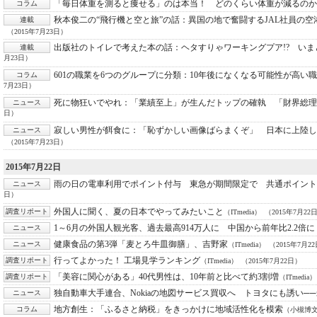
「毎日体重を測ると痩せる」のは本当！ どのくらい体重が減るのか
コラム
秋本俊二の“飛行機と空と旅”の話：
異国の地で奮闘するJAL社員の空
連載
（2015年7月23日）
出版社のトイレで考えた本の話：
ヘタすりゃワーキングプア!? い
連載
月23日）
601の職業を6つのグループに分類：
10年後になくなる可能性が高い
コラム
7月23日）
死に物狂いでやれ：
「業績至上」が生んだトップの確執 「財界総理
ニュース
日）
寂しい男性が餌食に：
「恥ずかしい画像ばらまくぞ」 日本に上陸し
ニュース
（2015年7月23日）
2015年7月22日
雨の日の電車利用でポイント付与 東急が期間限定で 共通ポイン
ニュース
日）
外国人に聞く、夏の日本でやってみたいこと
調査リポート
（ITmedia）
（2015年7月22
1～6月の外国人観光客、過去最高914万人に 中国から前年比2.2倍に
ニュース
健康食品の第3弾「麦とろ牛皿御膳」、吉野家
ニュース
（ITmedia）
（2015年7月2
行ってよかった！ 工場見学ランキング
調査リポート
（ITmedia）
（2015年7月22日）
「美容に関心がある」40代男性は、10年前と比べて約3割増
調査リポート
（ITmedia）
独自動車大手連合、Nokiaの地図サービス買収へ トヨタにも誘い─
ニュース
地方創生：
「ふるさと納税」をきっかけに地域活性化を模索
コラム
（小槻博文，