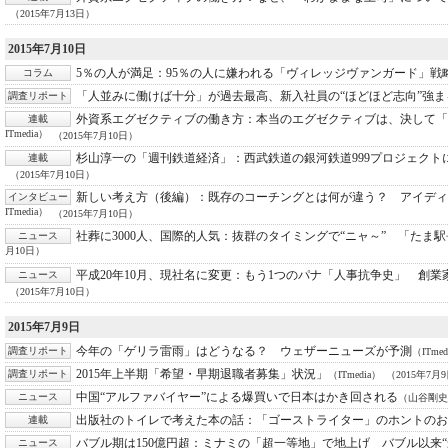
（2015年7月13日）
2015年7月10日
5％の人が満足：
95％の人に嫌われる「ヴィレッジヴァンガード」戦
コラム
「人並みに働けば十分」が過去最高、新入社員の“ほどほど志向”強ま
調査リポート
外資系エグゼクティブの働き方：
本当のエグゼクティブは、決して「
連載
ITmedia）
（2015年7月10日）
杉山淳一の「週刊鉄道経済」：
西武鉄道の銀河鉄道999プロジェク
連載
（2015年7月10日）
新しい考え方（後編）：
既存のコーチングとは何が違う？ アイディ
インタビュー
ITmedia）
（2015年7月10日）
社葬に3000人、国際的人気：
抜群のタイミングで“ニャ～” 「たま
ニュース
月10日）
平成20年10月、現社名に変更：
もう1つのパナ「人事抗争史」 創業
ニュース
（2015年7月10日）
2015年7月9日
今年の「ゲリラ雷雨」はどうなる？ ウェザーニューズが予測
調査リポート
（ITmed
2015年上半期「希望・早期退職者募集」状況」
調査リポート
（ITmedia）
（2015年7月
中国“アルファバイヤー”による爆買いで日本はかき回される
ニュース
（山谷剛史，
出版社のトイレで考えた本の話：
「ゴーストライター」のホントのお
連載
バブル期は150億円超：
ミナミの「超一等地」で地上げ バブル以来“
ニュース