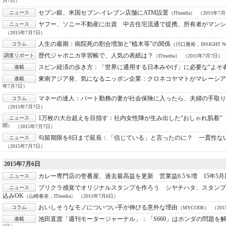
月7日）
セブン銀、米国セブン-イレブン店舗にATM設置
ニュース
（ITmedia）
（2015年7
ヤフー、ソニー不動産に出資 中古住宅流通で提携、所有者がマンシ
ニュース
（2015年7月7日）
人生の最期：
病院死の割合増加と“植木等”の関係
コラム
（川口雅裕，INSIGHT N
歴代ジャポニカ学習帳で、人気の表紙は？
調査リポート
（ITmedia）
（2015年7月7日）
スピン経済の歩き方：
「世界に通用する日本みやげ」に必要な“よそ者
連載
東南アジア発、気になるニッポン企業：
クロネコヤマトがマレーシア
連載
年7月7日）
マネーの達人：
パート勤務の妻が社会保険に入ったら、夫婦の手取り
コラム
（2015年7月7日）
1万枚の大台超えを目指す：
社内女性陣が生み出した“おしゃれ肌着”
ニュース
聞）
（2015年7月7日）
勾留期限を8日まで延長：
「信じている」と言ったのに？ 一貫性な
ニュース
（2015年7月7日）
2015年7月6日
カレー専門店の壱番屋、過去最高益を更新 営業益6.5％増 15年5月
ニュース
プリクラ感覚でオリジナルスタンプを作ろう シヤチハタ、スタンプ
ニュース
込みOK
（山崎春奈，ITmedia）
（2015年7月6日）
おいしそうなモノについつい手が伸びる意外な理由
コラム
（MYCODE）
（20
池田直渡「週刊モータージャーナル」：
「S660」はホンダの問題を
連載