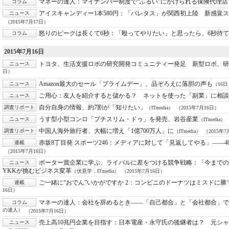
マネーの達人：
マイナンバー制度で“ふるい”にかけられる保険代理店
コラム
アイスキャンディー1本580円：
「パレタス」が関西初上陸 新感覚ス
ニュース
（2015年7月17日）
怒りのピークは長くて6秒：
「殴ってやりたい」と思ったら、6秒待て
コラム
2015年7月16日
トヨタ、生活支援ロボの研究開発コミュニティー発足 新型ロボ、
ニュース
日）
Amazon最大のセール「プライムデー」、品ぞろえに落胆の声も
ニュース
（16
ご用心：
友人を紹介すると儲かる？ ネットを使った「副業」に相談
ニュース
自分自身の情報、約7割が「知りたい」
調査リポート
（ITmedia）
（2015年7月16日）
うす型小型コンロ「プチスリム・ドゥ」を発売、岩谷産業
ニュース
（ITmedia）
中国人海外旅行者、大幅に増え「1億700万人」に
調査リポート
（ITmedia）
（2015年7
赤坂8丁目発 スポーツ246：
メディアに対して「見返してやる」――40
連載
（2015年7月16日）
ポーター賞企業に学ぶ、ライバルに差をつける競争戦略：
「今までの
ニュース
YKKが挑むビジネス変革
（伏見学，ITmedia）
（2015年7月16日）
ご一緒に“おでん”いかがですか 2：
コンビニのドーナツはミスドに勝
連載
16日）
マネーの達人：
会社を辞めるとき――「自己都合」と「会社都合」で
コラム
の達人）
（2015年7月16日）
売上高10兆円企業を目指す：
日本電産・永守氏の後継者は？ 元シャ
ニュース