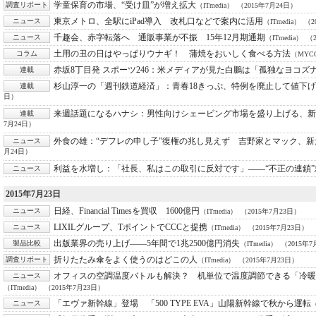
学童保育の市場、“受け皿”が増え拡大
調査リポート
（ITmedia）
（2015年7月24日）
東京メトロ、全駅にiPad導入 改札口などで案内に活用
ニュース
（ITmedia）
（2
千趣会、赤字転落へ 通販事業が不振 15年12月期通期
ニュース
（ITmedia）
（
土用の丑の日はやっぱりウナギ！ 蒲焼をおいしく食べる方法
コラム
（MYC
赤坂8丁目発 スポーツ246：
米メディアが見た白鵬は「孤独なヨコズ
連載
杉山淳一の「週刊鉄道経済」：
青春18きっぷ、特例を廃止して値下
連載
日）
来週話題になるハナシ：
男性向けシェービング市場を盛り上げる、新
連載
7月24日）
外食の雄：
“デフレの申し子”復権の兆し見えず 吉野家とマック、
ニュース
月24日）
利益を水増し：
「社長、私はこの取引に反対です」――“不正の連鎖
ニュース
2015年7月23日
日経、Financial Timesを買収 1600億円
ニュース
（ITmedia）
（2015年7月23日）
LIXILグループ、TポイントでCCCと提携
ニュース
（ITmedia）
（2015年7月23日）
出版業界の売り上げ――5年間で1兆2500億円消失
製品比較
（ITmedia）
（2015年7
折りたたみ傘をよく使うのはどこの人
調査リポート
（ITmedia）
（2015年7月23日）
オフィスの空調温度バトルも解決？ 机単位で温度調節できる「冷
ニュース
（ITmedia）
（2015年7月23日）
「エヴァ新幹線」登場 「500 TYPE EVA」山陽新幹線で秋から運転
ニュース
（