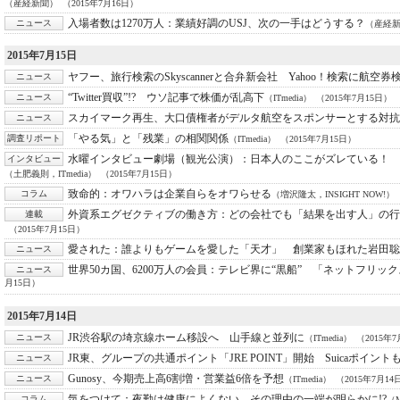
（産経新聞）
（2015年7月16日）
入場者数は1270万人：
業績好調のUSJ、次の一手はどうする？
ニュース
（産経
2015年7月15日
ヤフー、旅行検索のSkyscannerと合弁新会社 Yahoo！検索に航空券
ニュース
“Twitter買収”!? ウソ記事で株価が乱高下
ニュース
（ITmedia）
（2015年7月15日）
スカイマーク再生、大口債権者がデルタ航空をスポンサーとする対抗
ニュース
「やる気」と「残業」の相関関係
調査リポート
（ITmedia）
（2015年7月15日）
水曜インタビュー劇場（観光公演）：
日本人のここがズレている！ 
インタビュー
（土肥義則，ITmedia）
（2015年7月15日）
致命的：
オワハラは企業自らをオワらせる
コラム
（増沢隆太，INSIGHT NOW!）
外資系エグゼクティブの働き方：
どの会社でも「結果を出す人」の行
連載
（2015年7月15日）
愛された：
誰よりもゲームを愛した「天才」 創業家もほれた岩田聡
ニュース
世界50カ国、6200万人の会員：
テレビ界に“黒船” 「ネットフリッ
ニュース
月15日）
2015年7月14日
JR渋谷駅の埼京線ホーム移設へ 山手線と並列に
ニュース
（ITmedia）
（2015年
JR東、グループの共通ポイント「JRE POINT」開始 Suicaポイン
ニュース
Gunosy、今期売上高6割増・営業益6倍を予想
ニュース
（ITmedia）
（2015年7月14
気をつけて：
夜勤は健康によくない、その理由の一端が明らかに!?
コラム
（