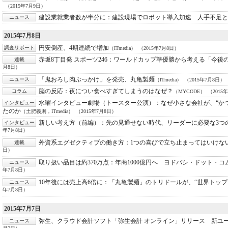
（2015年7月9日）
建設業就業者数が半分に：
建設現場でロボット導入加速 人手不足と
ニュース
2015年7月8日
円安倒産、4期連続で増加
調査リポート
（ITmedia）
（2015年7月8日）
赤坂8丁目発 スポーツ246：
ワールドカップ準優勝から考える「今後
連載
月8日）
「鬼おろし肉ぶっかけ」を発売、丸亀製麺
ニュース
（ITmedia）
（2015年7月8日）
脳の反応：
夜につい食べすぎてしまうのはなぜ？
コラム
（MYCODE）
（2015
水曜インタビュー劇場（トースター公演）：
なぜ小さな会社が、“か
インタビュー
たのか
（土肥義則，ITmedia）
（2015年7月8日）
新しい考え方（前編）：
先の見通せない時代、リーダーに必要な3つ
インタビュー
年7月8日）
外資系エグゼクティブの働き方：
1つの喜びで立ち止まってはいけな
連載
日）
取り扱い品目は約370万点：
年商1000億円へ ヨドバシ・ドット・
ニュース
年7月8日）
10年後には売上高6倍に：
「丸亀製麺」のトリドールが、“世界トップ
ニュース
年7月8日）
2015年7月7日
弥生、クラウド会計ソフト「弥生会計 オンライン」リリース 新ユ
ニュース