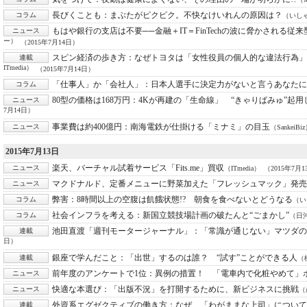
長びくことも：
まぶたがピクピク。不快なけいれんの原因は？
コラム
（いし
もはや銀行の支店は不要──金融＋IT＝FinTechの波に脅かされる従
ニュース
ー）
（2015年7月14日）
スピン経済の歩き方：
なぜトヨタは「女性役員の個人的な違法行為」
連載
ITmedia）
（2015年7月14日）
「仕事人」か「会社人」：
日本人選手に決定力がないと言うあなたに
コラム
80型の価格は168万円：
4Kが再建の「生命線」 “きゃりぱみゅ”起
ニュース
7月14日）
事業費は約400億円：
南海電鉄が仕掛ける「ミナミ」の目玉
ニュース
（SankeiBi
2015年7月13日
楽天、バーチャル試着サービス「Fits.me」買収
ニュース
（ITmedia）
（2015年7月
マクドナルド、定番メニューに野菜加えた「フレッシュマック」発売
ニュース
弊害：
8時間以上の空腹は飢餓状態!? 朝食を食べないとどうなる
コラム
（い
社会インフラを考える：
新国立競技場計画の破たんと“ごまかし”
コラム
（日沖
池田直渡「週刊モータージャーナル」：
「常識が通じない」マツダの
連載
日）
銀座で学んだこと：
「出世」するのは誰？ “試す”ことができる人
連載
（
前年度のアンケートで1位：
異例の措置！ 「電車内で化粧やめて」
ニュース
快適な本選び：
「出版不況」を打開するために、新ビジネスに挑戦
ニュース
（
外資系エグゼクティブの働き方：
なぜ、「わがままな上司」について
連載