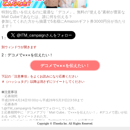
特別な思いを伝えるのに最適な「デコメ」。無料の”使える”素材が豊富な
Mail Cubeであなたは、誰に何を伝える？
参加してくれた方から抽選で5名様にAmazonギフト券3000円分が当たり
ます！
1：
別ウィンドウが開きます
2：デコメで×××を伝えたい！
デコメで×××を伝えたい！
下記の「注意事項」をよくお読みになり応募ください
＃（ハッシュタグ）以降は消さずにツイートしてください
■注意事項
・応募期間
平成26年4月24日10:00から平成26年5月31日23:59まで
・応募条件
1.@ITM_campaignをTwitterでフォローしている方。
2.応募期間中に「デコメアプリ「Mail Cube」で×××を伝えたい！」 #デコメで思いが伝
わる +URL をツイートされた方。
※当キャンペーンへのご参加は、Twitterのアカウントが必要です。
Copyright © ITmedia Inc. All Rights Reserved.
※お一人様何度でもご応募いただけます。
・当選発表