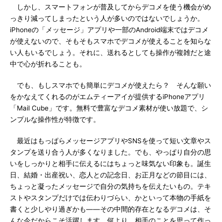
しかし、スマートフォンが普及してからデコメを使う機会がめ
っきり減ってしまったという人が多いのではないでしょうか。
iPhoneの「メッセージ」アプリや一部のAndroid端末ではデコメ
が使えないので、そもそもスマホでデコメが使えることを知らな
い人もいるでしょう。それに、送れるとしても操作が複雑だと途
中で心が折れることも。
でも、もしスマホでも簡単にデコメが使えたら？ そんな願い
をかなえてくれるのがエムティーアイが提供するiPhoneアプリ
「Mail Cube」です。無料で豊富なデコメ素材が使い放題で、シ
ンプルな操作性が特徴です。
最近はもっぱらメッセージアプリやSNSを使って短い文章やス
タンプを送り合う人が多くなりました。でも、やっぱり自分の思
いをしっかりと相手に伝えるにはちょっと味気ない印象も。誕生
日、結婚・出産祝い、恋人との記念日、お正月などの節目には、
ちょっと凝ったメッセージで自分の気持ちを伝えたいもの。テキ
ストやスタンプだけでは伝わりづらい、かといって本物の手紙を
書くと少しやり過ぎかも――その中間的存在となるデコメは、そ
んな今だからこそ活躍します。何より、相手のことを思って作っ