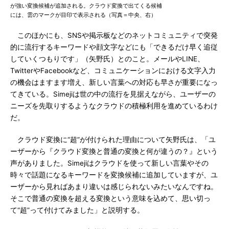
が強い変換候補が追加される。クラウド変換で出てくる候補
には、雲のマークが目印で表示される（写真＝中央、右）
このほかにも、SNSや掲示板などのネットコミュニティで突発
的に流行するキーワードや顔文字などにも「できるだけ早く追従
していくつもりです」（矢野氏）とのこと。メールやLINE、
TwitterやFacebookなど、コミュニケーションにおける文字入力
の機会はますます増え、新しい言葉への対応も早さが重要になっ
てきている。Simejiは世の中の流行を見据えながら、ユーザーの
ニーズを先取りするようなクラウドの積極利用を進めているわけ
だ。
クラウド変換に“超”が付けられた理由について矢野氏は、「ユ
ーザーから『クラウド変換と普通の変換と何が違うの？』という
声がありました。Simejiはクラウドを使って新しい言葉やその
時々で話題になるキーワードを変換候補に追加していますが、ユ
ーザーから見ればあまり違いは感じられないみたいなんですね。
そこで普通の変換を超える変換という意味を込めて、思い切っ
て“超”って付けてみました」と説明する。