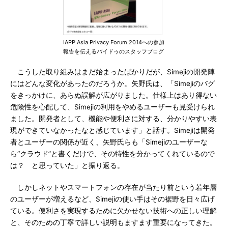
IAPP Asia Privacy Forum 2014への参加
報告を伝えるバイドゥのスタッフブログ
こうした取り組みはまだ始まったばかりだが、Simejiの開発陣
にはどんな変化があったのだろうか。矢野氏は、「Simejiのバグ
をきっかけに、あらぬ誤解が広がりました。仕様上はあり得ない
危険性を心配して、Simejiの利用をやめるユーザーも見受けられ
ました。開発者として、機能や便利さに対する、分かりやすい表
現ができていなかったなと感じています」と話す。Simejiは開発
者とユーザーの関係が近く、矢野氏らも「Simejiのユーザーな
ら“クラウド”と書くだけで、その特性を分かってくれているので
は？ と思っていた」と振り返る。
しかしネットやスマートフォンの存在が当たり前という若年層
のユーザーが増えるなど、Simejiの使い手はその裾野を日々広げ
ている。便利さを実現するために欠かせない技術への正しい理解
と、そのための丁寧で詳しい説明もますます重要になってきた。