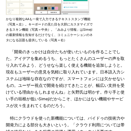
かなり複雑なAAも一発で入力できるテキストスタンプ機能
（写真＝左）。キーボードの見た目を大胆にカスタマイズで
きるスキン機能（写真＝中央）。「みみより情報」はSimeji
の最新情報を告知するだけでなく、コミュニケーションのネ
タになる話題も提供している（写真＝右）
「開発のきっかけは自分たちが使いたいものを作ることでし
た。アイデアを集めるうち、もっとたくさんのユーザーの声を取
り入れてみよう、どうせなら楽しく使える機能を追加しようと。
現在もユーザーの意見を気軽に取り入れています。日本語入力シ
ステムは地味な存在なのですが、スマートフォンには欠かせない
もの。ユーザー視点で開発を続けてきたことが、幅広い支持を受
けている理由かもしれませんね」と矢野氏は明かす。作り手と使
い手の垣根が低いSimejiだからこそ、ほかにはない機能やサービ
スが次々生まれてくるのだろう。
特にクラウドを使った新機能については、バイドゥの技術力や
開発力による部分も大きいという。「クラウド利用については帯