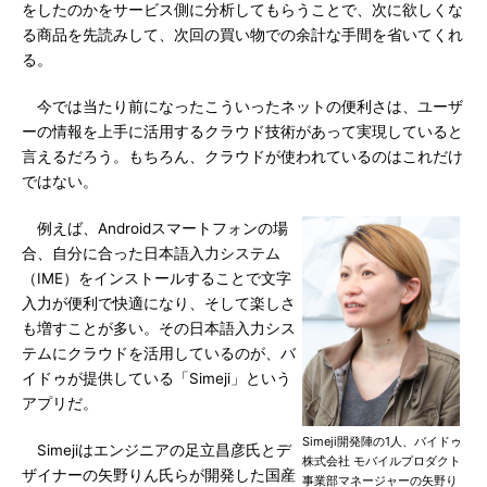
をしたのかをサービス側に分析してもらうことで、次に欲しくな
る商品を先読みして、次回の買い物での余計な手間を省いてくれ
る。
今では当たり前になったこういったネットの便利さは、ユーザ
ーの情報を上手に活用するクラウド技術があって実現していると
言えるだろう。もちろん、クラウドが使われているのはこれだけ
ではない。
例えば、Androidスマートフォンの場
合、自分に合った日本語入力システム
（IME）をインストールすることで文字
入力が便利で快適になり、そして楽しさ
も増すことが多い。その日本語入力シス
テムにクラウドを活用しているのが、バ
イドゥが提供している「Simeji」という
アプリだ。
Simeji開発陣の1人、バイドゥ
Simejiはエンジニアの足立昌彦氏とデ
株式会社 モバイルプロダクト
ザイナーの矢野りん氏らが開発した国産
事業部マネージャーの矢野り