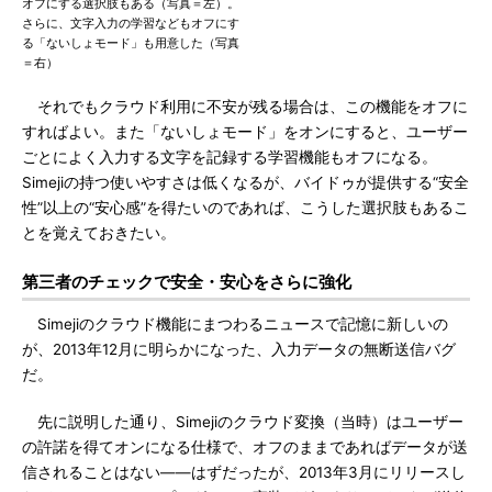
オフにする選択肢もある（写真＝左）。
さらに、文字入力の学習などもオフにす
る「ないしょモード」も用意した（写真
＝右）
それでもクラウド利用に不安が残る場合は、この機能をオフに
すればよい。また「ないしょモード」をオンにすると、ユーザー
ごとによく入力する文字を記録する学習機能もオフになる。
Simejiの持つ使いやすさは低くなるが、バイドゥが提供する“安全
性”以上の“安心感”を得たいのであれば、こうした選択肢もあるこ
とを覚えておきたい。
第三者のチェックで安全・安心をさらに強化
Simejiのクラウド機能にまつわるニュースで記憶に新しいの
が、2013年12月に明らかになった、入力データの無断送信バグ
だ。
先に説明した通り、Simejiのクラウド変換（当時）はユーザー
の許諾を得てオンになる仕様で、オフのままであればデータが送
信されることはない――はずだったが、2013年3月にリリースし