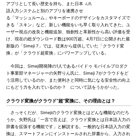
アプリとして長い歴史を持ち、また日本
ん氏
語入力システムと別のアプリを連携させ
る「マッシュルーム」やキーボードのデザインをカスタマイズで
きる「スキン」など、新しい機能をいち早く取り入れてきた。ユ
ーザー視点の改良と機能追加、独創性と革新性から高い評価を受
け、現在の総ダウンロード数は900万超。4月7日に公開された最
新版の「Simeji 7」では、従来から提供していた「クラウド変
換」が「クラウド超変換」にパワーアップしている。
今回は、Simeji開発陣の1人であるバイドゥ モバイルプロダク
ト事業部マネージャーの矢野りん氏に、Simeji 7がクラウドをど
う活用しているのか、また便利さと同時に気になる安全性の向上
にもどう力を入れているのか？ について話をうかがった。
クラウド変換がクラウド“超”変換に、その理由とは？
さっそくだが、Simejiのクラウド変換とはどんな機能なのだろ
うか。矢野氏は「一言で言えば、クラウド変換とは日本語入力の
辞書を拡張する機能です」と解説する。一般的な日本語入力の変
換は、スマートフォンにインストールされた辞書から、入力され