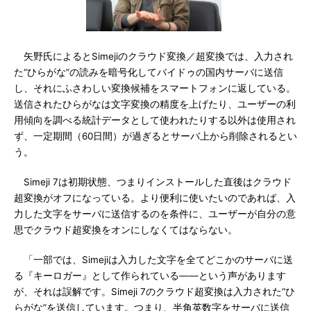
矢野氏によるとSimejiのクラウド変換／超変換では、入力され
た“ひらがな”の読みを暗号化してバイドゥの国内サーバに送信
し、それにふさわしい変換候補をスマートフォンに返している。
送信されたひらがなは文字変換の精度を上げたり、ユーザーの利
用傾向を調べる統計データとして使われたりする以外は使用され
ず、一定期間（60日間）が過ぎるとサーバ上から削除されるとい
う。
Simeji 7は初期状態、つまりインストールした直後はクラウド
超変換がオフになっている。より便利に使いたいのであれば、入
力した文字をサーバに送信するのを条件に、ユーザーが自分の意
思でクラウド超変換をオンにしなくてはならない。
「一部では、Simejiは入力した文字を全てどこかのサーバに送
る『キーロガー』として作られている――という声があります
が、それは誤解です。Simeji 7のクラウド超変換は入力された“ひ
らがな”を送信しています。つまり、半角英数字をサーバに送信