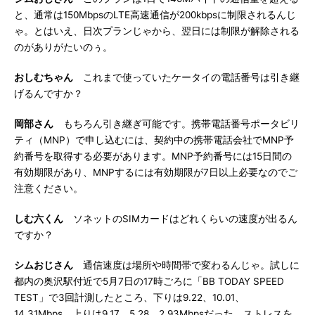
と、通常は150MbpsのLTE高速通信が200kbpsに制限されるんじ
ゃ。とはいえ、日次プランじゃから、翌日には制限が解除される
のがありがたいのぅ。
おしむちゃん
これまで使っていたケータイの電話番号は引き継
げるんですか？
岡部さん
もちろん引き継ぎ可能です。携帯電話番号ポータビリ
ティ（MNP）で申し込むには、契約中の携帯電話会社でMNP予
約番号を取得する必要があります。MNP予約番号には15日間の
有効期限があり、MNPするには有効期限が7日以上必要なのでご
注意ください。
しむ六くん
ソネットのSIMカードはどれくらいの速度が出るん
ですか？
シムおじさん
通信速度は場所や時間帯で変わるんじゃ。試しに
都内の奥沢駅付近で5月7日の17時ごろに「BB TODAY SPEED
TEST」で3回計測したところ、下りは9.22、10.01、
14.31Mbps、上りは9.17、5.28、2.93Mbpsだった。ストレスを