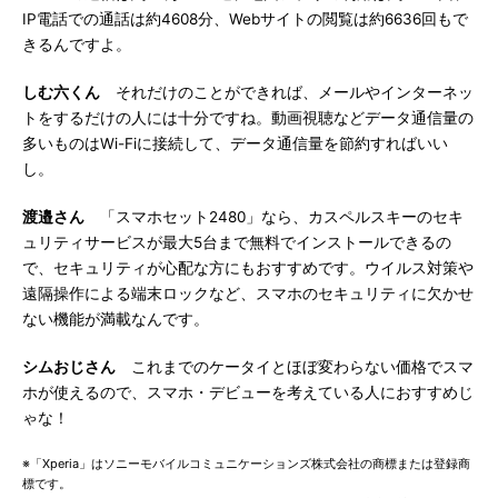
IP電話での通話は約4608分、Webサイトの閲覧は約6636回もで
きるんですよ。
しむ六くん
それだけのことができれば、メールやインターネッ
トをするだけの人には十分ですね。動画視聴などデータ通信量の
多いものはWi-Fiに接続して、データ通信量を節約すればいい
し。
渡邉さん
「スマホセット2480」なら、カスペルスキーのセキ
ュリティサービスが最大5台まで無料でインストールできるの
で、セキュリティが心配な方にもおすすめです。ウイルス対策や
遠隔操作による端末ロックなど、スマホのセキュリティに欠かせ
ない機能が満載なんです。
シムおじさん
これまでのケータイとほぼ変わらない価格でスマ
ホが使えるので、スマホ・デビューを考えている人におすすめじ
ゃな！
※「Xperia」はソニーモバイルコミュニケーションズ株式会社の商標または登録商
標です。