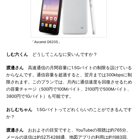
「Ascend G620S」
しむ六くん
どうしてこんなに安いんですか？
渡邉さん
高速通信の月間容量に1.5Gバイトの制限を設けている
からなんです。通信容量を超過すると、翌月までは300kbpsに制
限されます。このプランでは、月内に通信速度を回復させるため
の容量チャージ（500円で100Mバイト、2100円で500Mバイト、
3800円で1Gバイト）も可能です。
おしむちゃん
1.5Gバイトってどれくらいのことができるんです
か？
渡邉さん
おおよその目安ですと、YouTubeの視聴は約765分、
メールの送信は約52万4288通、地図アプリの利用は約1983回、