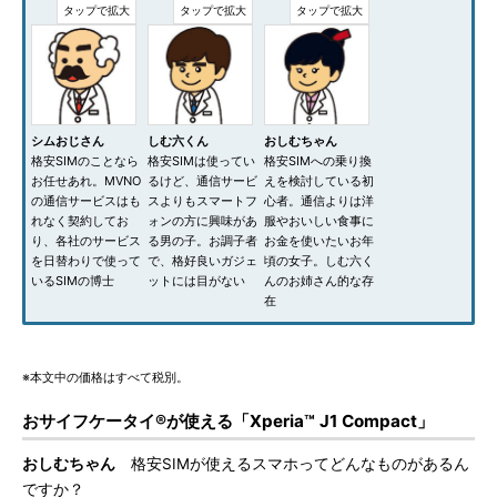
シムおじさん
しむ六くん
おしむちゃん
格安SIMのことなら
格安SIMは使ってい
格安SIMへの乗り換
お任せあれ。MVNO
るけど、通信サービ
えを検討している初
の通信サービスはも
スよりもスマートフ
心者。通信よりは洋
れなく契約してお
ォンの方に興味があ
服やおいしい食事に
り、各社のサービス
る男の子。お調子者
お金を使いたいお年
を日替わりで使って
で、格好良いガジェ
頃の女子。しむ六く
いるSIMの博士
ットには目がない
んのお姉さん的な存
在
※本文中の価格はすべて税別。
おサイフケータイ®が使える「Xperia™ J1 Compact」
おしむちゃん
格安SIMが使えるスマホってどんなものがあるん
ですか？