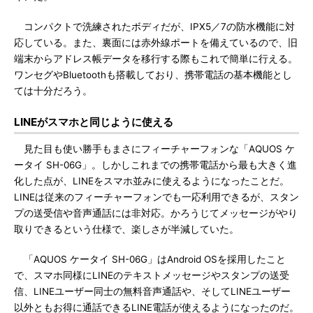
コンパクトで洗練されたボディだが、IPX5／7の防水機能に対
応している。また、裏面には赤外線ポートを備えているので、旧
端末からアドレス帳データを移行する際もこれで簡単に行える。
ワンセグやBluetoothも搭載しており、携帯電話の基本機能とし
ては十分だろう。
LINEがスマホと同じように使える
見た目も使い勝手もまさにフィーチャーフォンな「AQUOS ケ
ータイ SH-06G」。しかしこれまでの携帯電話から最も大きく進
化した点が、LINEをスマホ並みに使えるようになったことだ。
LINEは従来のフィーチャーフォンでも一応利用できるが、スタン
プの送受信や音声通話には非対応。かろうじてメッセージがやり
取りできるという仕様で、楽しさが半減していた。
「AQUOS ケータイ SH-06G」はAndroid OSを採用したこと
で、スマホ同様にLINEのテキストメッセージやスタンプの送受
信、LINEユーザー同士の無料音声通話や、そしてLINEユーザー
以外ともお得に通話できるLINE電話が使えるようになったのだ。