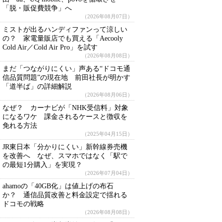
「脱・販促費競争」へ
（2026年08月07日）
ミストが出るハンディファンって涼しい
の？ 家電量販店でも買える「Aecooly
Cold Air／Cold Air Pro」を試す
（2026年08月08日）
まだ「つながりにくい」声ある“ドコモ通
信品質問題”の現在地 前田社長が明かす
「道半ば」の詳細解説
（2026年08月06日）
なぜ？ カーナビが「NHK受信料」対象
になるワケ 課金されるケースと徴収を
免れる方法
（2025年04月15日）
JR東日本「分かりにくい」新幹線券売機
を改善へ なぜ、スマホではなく「駅で
の最短1分購入」を実現？
（2026年07月04日）
ahamoの「40GB化」は値上げの布石
か？ 通信品質改善と料金設定で揺れる
ドコモの戦略
（2026年08月08日）