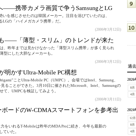
へ――携帯カメラ画質で争うSamsungとLG
連で勢いを感じさせたのは韓国メーカー。注目を浴びていたのは、
かけるLGの「ハイメガカメラ携帯」だ。
(2006年3月12日)
帯も――「薄型・スリム」のトレンドが来た
は、昨年までは見かけなかった「薄型スリム携帯」が多く見られ
薄型にした大胆なメーカーも。
(2006年3月12日)
過
が明かすUltra-Mobile PC構想
2026
igami”ことUltra-Mobile PC（UMPC）。会場ではIntel、Samsung、
ることができた。3月10日に催されたMicrosoft、Intel、Samsungの
8月
せて、UMPCを検証してみよう。
4月
(2006年3月11日)
ルキーボードのW-CDMAスマートフォンを参考出
2024
12月
8月
をいれるT-Mobileは昨年のMDA Proに続き、今年も最新の
展示していた。
4月