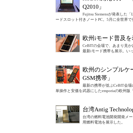
Q2010」
Fujitsu Siemensが発表
ードスロット付きノートPC。5月に全世界
欧州iモード普及を
CeBITの会場で、あまり見
最新iモード携帯も展示。い
欧州のシンプルケ
GSM携帯」
最新の携帯が並ぶCeBIT
単操作と安価を武器にしたemporiaの欧州
台湾Antig Tech
台湾の燃料電池開発開発メーカー、A
用燃料電池を展示した。