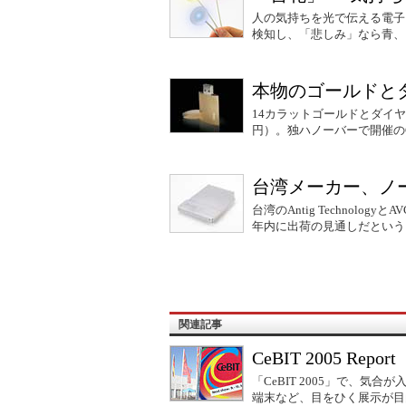
人の気持ちを光で伝える電子
検知し、「悲しみ」なら青、
本物のゴールドと
14カラットゴールドとダイヤ
円）。独ハノーバーで開催のC
台湾メーカー、ノー
台湾のAntig Technol
年内に出荷の見通しだという
関連記事
CeBIT 2005 Report
「CeBIT 2005」で、気
端末など、目をひく展示が目