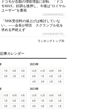
ドコモが念願の増収増益に好転 「ドコ
モMAX」好調も後押し、今後は“ロイヤル
ユーザー”を重視
（2026年08月06日）
「NHK受信料の値上げは検討していな
い」――会長が明言 スクランブル化を
求める声絶えず
（2026年08月07日）
ランキングトップ30
去記事カレンダー
年
2025年
7月
6月
5月
12月
11月
10月
9月
3月
2月
1月
8月
7月
6月
5月
4月
3月
2月
1月
年
2023年
11月
10月
9月
12月
11月
10月
9月
7月
6月
5月
8月
7月
6月
5月
3月
2月
1月
4月
3月
2月
1月