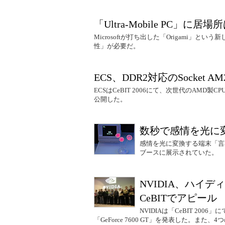
「Ultra-Mobile PC」に居
Microsoftが打ち出した「Origami
性」が必要だ。
ECS、DDR2対応のSocket 
ECSはCeBIT 2006にて、次世代のAMD製
公開した。
数秒で感情を光に
感情を光に変換する端末「言
ブースに展示されていた。
NVIDIA、ハイ
CeBITでアピール
NVIDIAは「CeBIT 2006」に
「GeForce 7600 GT」を発表した。また