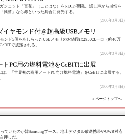
ガジェット「言花」（ことはな）をNECが開発。話し声から感情を
「興奮」なら赤といった具合に発光する。
(2006年3月3日)
ダイヤモンド付き超高級USBメモリ
モンド5個をあしらったUSBメモリのお値段は2950ユーロ（約40万
eBITで披露される。
(2006年3月3日)
トPC用の燃料電池をCeBITに出展
ogyとAVCは、「世界初の商用ノートPC向け燃料電池」をCeBITに出展する。
。
(2006年3月3日)
»
ページトップへ
合が入っていたのが韓Samsungブース。地上デジタル放送携帯やUWB対応
白押しだ。