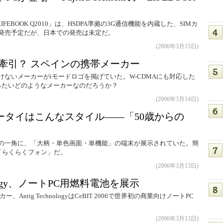
した「LIFEBOOK Q2010」は、HSDPA準拠の3G通信機能を内蔵した、SIMカ
で発売予定だが、日本での発売は未定だ。
(2006年3月15日)
牽引？ スペインの携帯メーカー
かけないメーカーがiモードロゴを掲げていた。W-CDMAにも対応した
ったいどのようなメーカーなのだろうか？
(2006年3月14日)
ータイはこんなスタイル――「50歳からの
会場の一角に、「大柄・単色画面・単機能」の端末が展示されていた。簡
版「らくらくフォン」だ。
(2006年3月13日)
nology、ノートPC用燃料電池を展示
ntig TechnologyはCeBIT 2006で世界初の商業向けノートPC
(2006年3月13日)