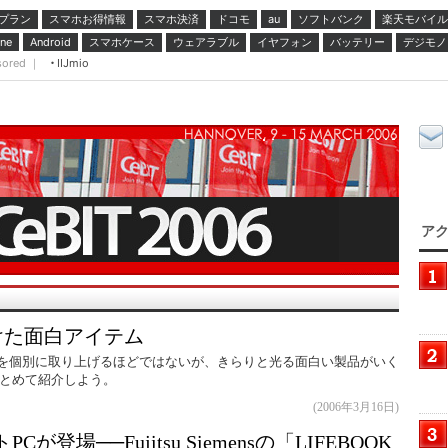
プラン
スマホお得情報
スマホ決済
ドコモ
ソフトバンク
楽天モバイル
au
スマホケース
ウェアラブル
イヤフォン
バッテリー
デジモノ
ne
Android
sored ｜
IIJmio
アク
かけた面白アイテム
ぞれを個別に取り上げるほどではないが、きらりと光る面白い製品がいく
とめて紹介しよう。
(2006年3月16日)
が登場──Fujitsu Siemensの「LIFEBOOK