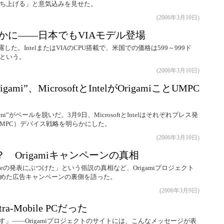
ち上げる」と意気込みを見せた。
(2006年3月10日)
様が明らかに――日本でもVIAモデル登場
PCを正式披露した。IntelまたはVIAのCPU搭載で、米国での価格は599～999ド
れるという。
(2006年3月10日)
mi”、MicrosoftとIntelがOrigamiことUMPC
igami”がベールを脱いだ。3月9日、MicrosoftとIntelはそれぞれプレス発
 PC（UMPC）デバイス戦略を明らかにした。
(2006年3月10日)
 Origamiキャンペーンの真相
leの発表にぶつけた」という俗説の真相など、Origamiプロジェクト
めた広告キャンペーンの裏側を語った。
(2006年3月9日)
ra-Mobile PCだった
を紹介します」――Origamiプロジェクトのサイトには、こんなメッセージが表