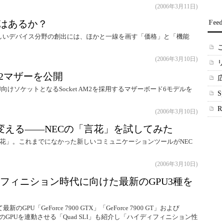
(2006年3月11日)
場所はあるか？
Fee
」という新しいデバイス分野の創出には、ほかと一線を画す「価格」と「機能
(2006年3月10日)
AM2マザーを公開
CPU向けソケットとなるSocket AM2を採用するマザーボード6モデルを
(2006年3月10日)
変える――NECの「言花」を試してみた
花」。これまでになかった新しいコミュニケーションツールがNEC
(2006年3月10日)
ディフィニション時代に向けた最新のGPU3種を
て最新のGPU「GeForce 7900 GTX」「GeForce 7900 GT」および
、4つのGPUを連動させる「Quad SLI」も紹介し「ハイディフィニション性