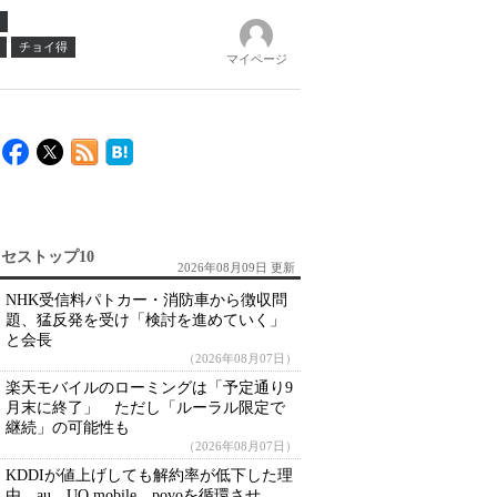
チョイ得
マイページ
セストップ10
2026年08月09日 更新
NHK受信料パトカー・消防車から徴収問
題、猛反発を受け「検討を進めていく」
と会長
（2026年08月07日）
楽天モバイルのローミングは「予定通り9
月末に終了」 ただし「ルーラル限定で
継続」の可能性も
（2026年08月07日）
KDDIが値上げしても解約率が低下した理
由 au、UQ mobile、povoを循環させ