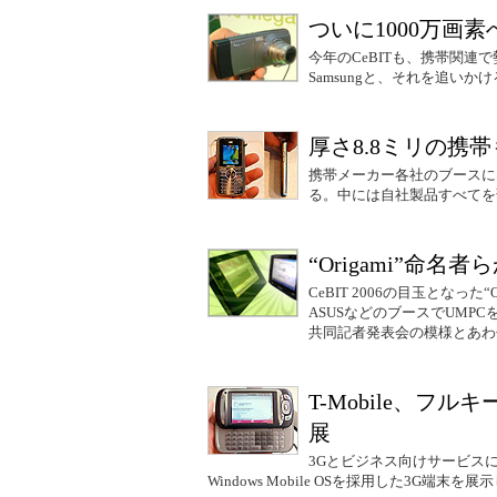
ついに1000万画素
今年のCeBITも、携帯関
Samsungと、それを追い
厚さ8.8ミリの携
携帯メーカー各社のブースに
る。中には自社製品すべてを
“Origami”命名者ら
CeBIT 2006の目玉となった“Or
ASUSなどのブースでUMPCを見
共同記者発表会の模様とあわ
T-Mobile、フ
展
3Gとビジネス向けサービスに力
Windows Mobile OSを採用した3G端末を