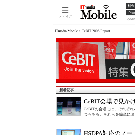
料金
iPho
メディア
Spon
ITmedia Mobile
>
CeBIT 2006 Report
新着記事
CeBIT会場で見
CeBITの会場には、それ
つもある。それらを簡単にま
HSDPA対応のノートPC