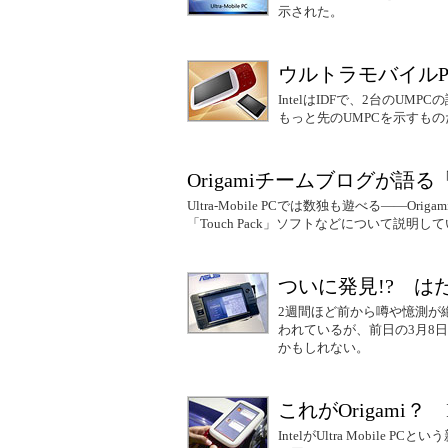
示された。
ウルトラモバイル
IntelはIDFで、2台のU
もっと先のUMPCを示すも
Origamiチームブログが語る「Ult
Ultra-Mobile PCでは数独も遊べる――Ori
「Touch Pack」ソフトなどについて説明し
ついに発見!? はた
2週間ほど前から噂や憶測が絶えな
われているが、前日の3月8日
かもしれない。
これがOrigami？ In
IntelがUltra Mobile 