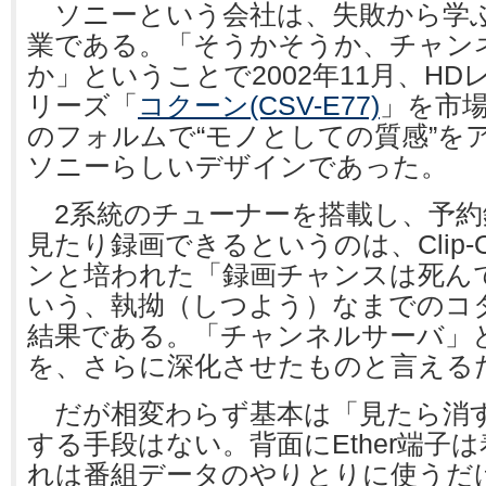
ソニーという会社は、失敗から学
業である。「そうかそうか、チャン
か」ということで2002年11月、H
リーズ「
コクーン(CSV-E77)
」を市
のフォルムで“モノとしての質感”を
ソニーらしいデザインであった。
2系統のチューナーを搭載し、予約
見たり録画できるというのは、Clip
ンと培われた「録画チャンスは死ん
いう、執拗（しつよう）なまでのコ
結果である。「チャンネルサーバ」
を、さらに深化させたものと言える
だが相変わらず基本は「見たら消
する手段はない。背面にEther端子
れは番組データのやりとりに使うだ