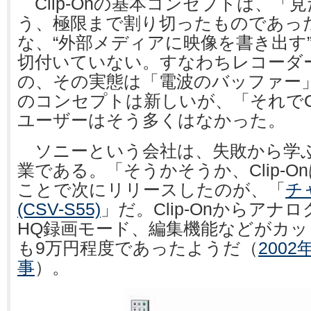
Clip-Onの基本コンセプトは、「
う、極限まで割り切ったものであった
な、“外部メディアに映像を書き出す
切付いていない。すなわちレコーダ
の、その実態は「電波のバッファー
のコンセプトは新しいが、「それで
ユーザーはそう多くはなかった。
ソニーという会社は、失敗から学
業である。「そうかそうか、Clip-
ことで次にリリースしたのが、「
チ
(CSV-S55)
」だ。Clip-Onからアナ
HQ録画モード、編集機能などがカッ
も9万円程度であったようだ（
2002
事
）。