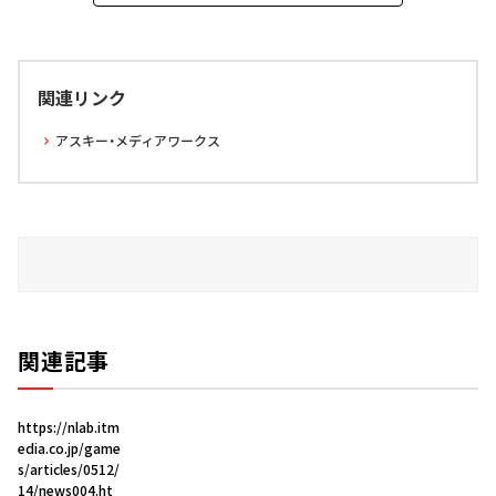
関連リンク
アスキー・メディアワークス
関連記事
https://nlab.itm
edia.co.jp/game
s/articles/0512/
14/news004.ht