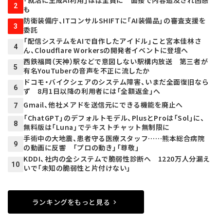
「就活に生成AI利用」ほぼ全員に 面接で内容追及され困惑
2
も
防衛装備庁、ITコンサルSHIFTに「AI装備品」の審査支援を
3
委託
「配信システムをAIで自作したアイドル」こと宮本佳林さ
4
ん、Cloudflare Workersの開発者イベントに登壇へ
西鉄福岡（天神）駅などで意図しない駅構内放送 第三者が
5
有名YouTuberの音声を不正に流したか
ドコモ・バイクシェアのシステム障害、いまだ全面復旧なら
6
ず 8月1日以降の利用者には「全額返金」へ
Gmail、他社メアドを送信元にできる機能を廃止へ
7
「ChatGPT」のデフォルトモデル、PlusとProは「Sol」に、
8
無料版は「Luna」でテキストチャット無制限に
手術中の大地震、患者守る医療スタッフ……熊本総合病院
9
の動画に反響 「プロの動き」「尊敬」
KDDI、社内の全システムで脆弱性診断へ 1220万人分漏え
10
いで「未知の脆弱性と片付けない」
ランキングをもっと見る