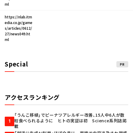
ml
https://nlab.itm
edia.co.jp/game
s/articles/0612/
27/news049.ht
ml
Special
PR
アクセスランキング
「うんこ移植」でピーナツアレルギー改善、15人中6人が数
粒食べられるように ヒトの実証は初 Science系列誌掲
1
載