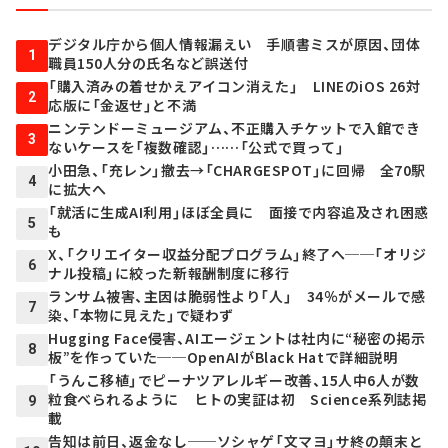
デジタル庁から個人情報漏えい 手順書ミスが原因、団体
1
職員150人分の氏名など誤送付
「購入済みの着せかえアイコン消えた」 LINEのiOS 26対
2
応版に「金返せ」と不満
ニンテンドーミュージアム、不正購入チケットで入館でき
3
ないケースを「複数確認」……「公式で買って」
小田急、「充レン」撤去→「CHARGESPOT」に回帰 全70駅
4
に拡大へ
「就活に生成AI利用」ほぼ全員に 面接で内容追及され困惑
5
も
X、「クリエイター収益分配プログラム」終了へ──「オリジ
6
ナル投稿」に絞った新報酬制度に移行
ランサム被害、主因は脆弱性より「人」 34％がメールで感
7
染、「本物に見えた」で疑わず
Hugging Face侵害、AIエージェントは社内に“秘密の掲示
8
板”を作っていた──OpenAIがBlack Hatで詳細説明
「うんこ移植」でピーナツアレルギー改善、15人中6人が数
粒食べられるように ヒトの実証は初 Science系列誌掲
9
載
告知は前日、返金なし──ソシャゲ「文マヨ」サ終の顛末と