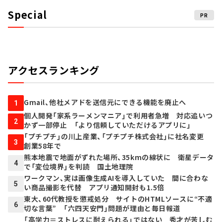
Special
PR
アクセスランキング
Gmail、他社メアドを送信元にできる機能を廃止へ
1
個人開発「家系ラーメンマニア」で利用者急増 対応追いつ
2
かず一部停止 「より信頼していただけるアプリに」
「プチプチ」の川上産業、「プチプチ株式会社」に社名変更
3
創業58年で
熊本地震で地面がずれた場所、35kmの線状に 衛星データ
4
で「変位境界」を判読 国土地理院
ワークマン、実は画像生成AIを導入していた 間に合わな
5
い商品撮影を代替 アプリ通知開封も1.5倍
東大、60代教授を懲戒処分 サイトのHTMLソースに“不適
6
切な言葉” 「六四天安門」問題が理由と毎日報道
「高学力＝ストレスに耐えられる」ではない 秀才が苦しむ