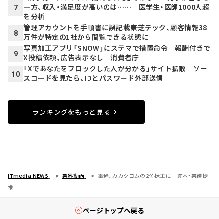
一方、収入・満足度が高いのは…… 医学生・医師1000人超
7
を分析
管理アカウントを手順書に誤記載――東芝テック、顧客情報38
8
万件が特定の1社から閲覧できる状態に
写真加工アプリ「SNOW」にステマで措置命令 報酬付きで
9
X投稿依頼、広告表示なし 消費者庁
「Xであなたをブロックした人が分かる」サイト拡散 ソー
10
スコードを見たら、IDとパスワード外部送信
ランキングをもっと見る
ITmedia NEWS
業界動向
電通、カカクコムの2位株主に 資本・業務提
携
ページトップへ戻る