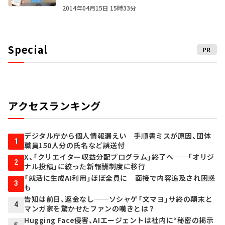
2014年04月15日 15時33分
Special
PR
アクセスランキング
デジタル庁から個人情報漏えい 手順書ミスが原因、団体
1
職員150人分の氏名など誤送付
X、「クリエイター収益分配プログラム」終了へ──「オリジ
2
ナル投稿」に絞った新報酬制度に移行
「就活に生成AI利用」ほぼ全員に 面接で内容追及され困惑
3
も
告知は前日、返金なし──ソシャゲ「文マヨ」サ終の顛末と
4
マンガ家を驚かせたファンの嘆きとは？
Hugging Face侵害、AIエージェントは社内に“秘密の掲示