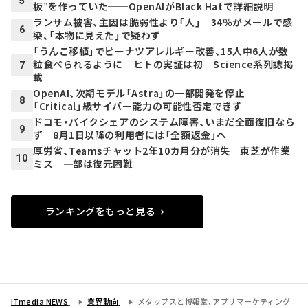
5
板”を作っていた──OpenAIがBlack Hatで詳細説明
ランサム被害、主因は脆弱性より「人」 34％がメールで感
6
染、「本物に見えた」で疑わず
「うんこ移植」でピーナツアレルギー改善、15人中6人が数
粒食べられるように ヒトの実証は初 Science系列誌掲
7
載
OpenAI、次期モデル「Astra」の一部開発を停止
8
「Critical」級サイバー能力の可能性否定できず
ドコモ・バイクシェアのシステム障害、いまだ全面復旧なら
9
ず 8月1日以降の利用者には「全額返金」へ
厚労省、Teamsチャット2年10カ月分が消失 東芝が作業
10
ミス 一部は復元困難
ランキングをもっと見る
ITmedia NEWS
業界動向
メタップスと博報堂、アプリマーケティング