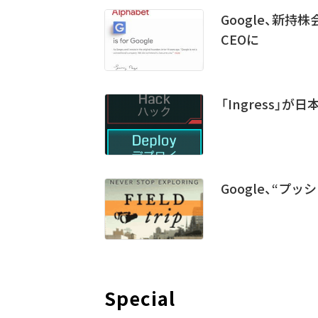
Google、新持
CEOに
「Ingress」
Google、“プッ
Special