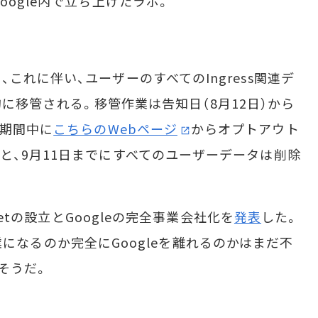
oogle内で立ち上げたラボ。
れに伴い、ユーザーのすべてのIngress関連デ
自動的に移管される。移管作業は告知日（8月12日）から
は期間中に
こちらのWebページ
からオプトアウト
と、9月11日までにすべてのユーザーデータは削除
betの設立とGoogleの完全事業会社化を
発表
した。
独立企業になるのか完全にGoogleを離れるのかはまだ不
そうだ。