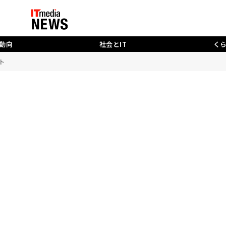
動向
社会とIT
く
ウト