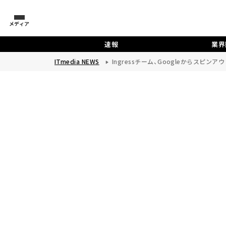
メディア
速報
業界
ITmedia NEWS
Ingressチーム、Googleからスピンア