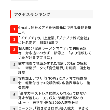
アクセスランキング
Gmail、他社メアドを送信元にできる機能を廃
1
止へ
「プチプチ」の川上産業、「プチプチ株式会社」
2
に社名変更 創業58年で
個人開発「家系ラーメンマニア」で利用者急
3
増 対応追いつかず一部停止 「より信頼して
いただけるアプリに」
熊本地震で地面がずれた場所、35kmの線状
4
に 衛星データで「変位境界」を判読 国土地
理院
写真加工アプリ「SNOW」にステマで措置命
5
令 報酬付きでX投稿依頼、広告表示なし 消
費者庁
「高学力＝ストレスに耐えられる」ではない
6
秀才が苦しむ一方、収入・満足度が高いの
は…… 医学生・医師1000人超を分析
ローソン、「鍋さばきロボ」導入拡大 やきそ
7