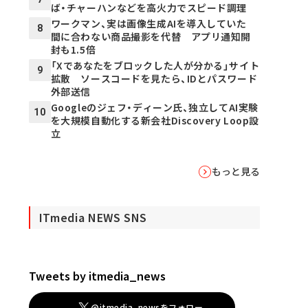
ば・チャーハンなどを高火力でスピード調理
ワークマン、実は画像生成AIを導入していた
8
間に合わない商品撮影を代替 アプリ通知開
封も1.5倍
「Xであなたをブロックした人が分かる」サイト
9
拡散 ソースコードを見たら、IDとパスワード
外部送信
Googleのジェフ・ディーン氏、独立してAI実験
10
を大規模自動化する新会社Discovery Loop設
立
もっと見る
ITmedia NEWS SNS
Tweets by itmedia_news
@itmedia_newsをフォロー