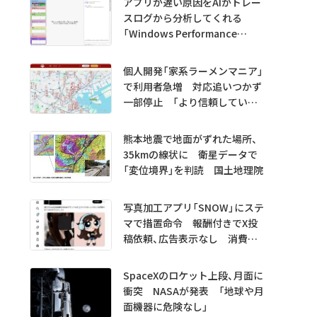
アプリが遅い原因をAIがトレー
スログから分析してくれる
「Windows Performance
Analyzer MCP」 Microsoftが
プレビュー公開
個人開発「家系ラーメンマニア」
で利用者急増 対応追いつかず
一部停止 「より信頼していた
だけるアプリに」
熊本地震で地面がずれた場所、
35kmの線状に 衛星データで
「変位境界」を判読 国土地理院
写真加工アプリ「SNOW」にステ
マで措置命令 報酬付きでX投
稿依頼、広告表示なし 消費者
庁
SpaceXのロケット上段、月面に
衝突 NASAが発表 「地球や月
面機器に危険なし」