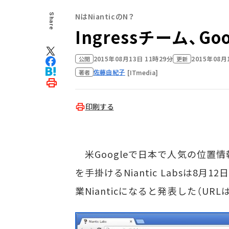
NはNianticのN？
Share
Ingressチーム、G
2015年08月13日 11時29分
2015年08月
公開
更新
佐藤由紀子
[ITmedia]
著者
印刷する
米Googleで日本で人気の位置情
を手掛けるNiantic Labsは8月
業Nianticになると発表した（URL