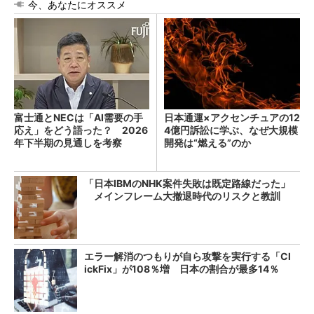
今、あなたにオススメ
富士通とNECは「AI需要の手
日本通運×アクセンチュアの12
応え」をどう語った？ 2026
4億円訴訟に学ぶ、なぜ大規模
年下半期の見通しを考察
開発は“燃える”のか
「日本IBMのNHK案件失敗は既定路線だった」
メインフレーム大撤退時代のリスクと教訓
エラー解消のつもりが自ら攻撃を実行する「Cl
ickFix」が108％増 日本の割合が最多14％