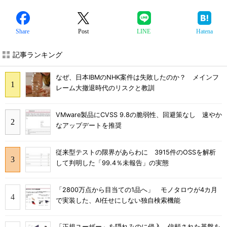
Share
Post
LINE
Hatena
記事ランキング
なぜ、日本IBMのNHK案件は失敗したのか？ メインフ
レーム大撤退時代のリスクと教訓
VMware製品にCVSS 9.8の脆弱性、回避策なし 速やか
なアップデートを推奨
従来型テストの限界があらわに 3915件のOSSを解析
して判明した「99.4％未報告」の実態
「2800万点から目当ての1品へ」 モノタロウが4カ月
で実装した、AI任せにしない独自検索機能
「正規ユーザー」を隠れみのに侵入 信頼された基盤を