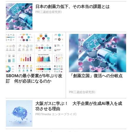
日本の創薬力低下、その本当の課題とは
PR(三菱総合研究所)
SBOMの最小要素が5年ぶり改
「創薬立国」復活への分岐点
訂 何が必須になるのか
PR(三菱総合研究所)
大阪ガスに学ぶ！ 大手企業が生成AI導入を成
功させる理由
PR(ITmedia エンタープライズ)