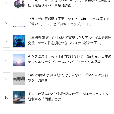
狙う最新サイバー脅威【調査】
ブラウザの再起動は不要になる？ Chromeが模索する
「週2リリース」と「無停止アップデート」
「三國志 覇道」が生成AIで実現したリアルタイム異言語
交流 ゲーム性を損なわないシステム設計の工夫
AIを選ぶのは、もうIT部門ではない？ Gartner、日本の
デジタルワークプレースのハイプ・サイクル発表
SaaSの価値は“割り勘”だけじゃない 「SaaSの死」論
争を一刀両断
ドコモが選んだAPI保護の次の一手 AIエージェントを
統制する「門番」とは