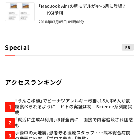
「MacBook Air」の新モデルが4～6月に登場？
──KGI予測
2018年03月05日 09時08分
Special
PR
アクセスランキング
「うんこ移植」でピーナツアレルギー改善、15人中6人が数
粒食べられるように ヒトの実証は初 Science系列誌掲
1
載
「就活に生成AI利用」ほぼ全員に 面接で内容追及され困惑
2
も
手術中の大地震、患者守る医療スタッフ……熊本総合病院
3
の動画に反響 「プロの動き」「尊敬」