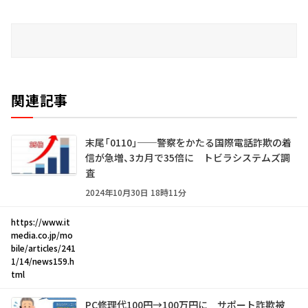
関連記事
末尾「0110」──警察をかたる国際電話詐欺の着
信が急増、3カ月で35倍に トビラシステムズ調
査
2024年10月30日 18時11分
https://www.it
media.co.jp/mo
bile/articles/241
1/14/news159.h
tml
PC修理代100円→100万円に サポート詐欺被