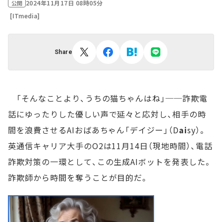
2024年11月17日 08時05分
公開
[ITmedia]
Share
「そんなことより、うちの猫ちゃんはね」──詐欺電
話にゆったりした優しい声で延々と応対し、相手の時
間を浪費させるAIおばあちゃん「デイジー」（D
ai
sy）。
英通信キャリア大手のO2は11月14日（現地時間）、電話
詐欺対策の一環として、この生成AIボットを発表した。
詐欺師から時間を奪うことが目的だ。