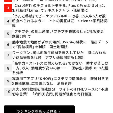
「ChatGPT」のデフォルトモデル、PlusとProは「Sol」に、
3
無料版は「Luna」でテキストチャット無制限に
「うんこ移植」でピーナツアレルギー改善、15人中6人が数
粒食べられるように ヒトの実証は初 Science系列誌掲
4
載
「プチプチ」の川上産業、「プチプチ株式会社」に社名変更
5
創業58年で
熊本地震で地面がずれた場所、35kmの線状に 衛星データ
6
で「変位境界」を判読 国土地理院
ワークマン、実は画像生成AIを導入していた 間に合わな
7
い商品撮影を代替 アプリ通知開封も1.5倍
「高学力＝ストレスに耐えられる」ではない 秀才が苦しむ
一方、収入・満足度が高いのは…… 医学生・医師1000人超
8
を分析
写真加工アプリ「SNOW」にステマで措置命令 報酬付きで
9
X投稿依頼、広告表示なし 消費者庁
東大、60代教授を懲戒処分 サイトのHTMLソースに“不適
10
切な言葉” 「六四天安門」問題が理由と毎日報道
ランキングをもっと見る