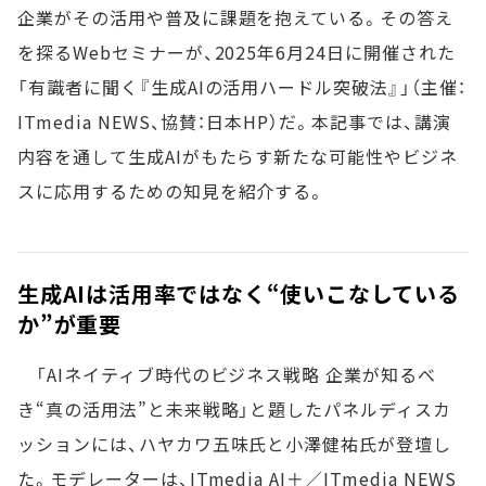
企業がその活用や普及に課題を抱えている。その答え
を探るWebセミナーが、2025年6月24日に開催された
「有識者に聞く『生成AIの活用ハードル突破法』」（主催：
ITmedia NEWS、協賛：日本HP）だ。本記事では、講演
内容を通して生成AIがもたらす新たな可能性やビジネ
スに応用するための知見を紹介する。
生成AIは活用率ではなく“使いこなしている
か”が重要
「AIネイティブ時代のビジネス戦略 企業が知るべ
き“真の活用法”と未来戦略」と題したパネルディスカ
ッションには、ハヤカワ五味氏と小澤健祐氏が登壇し
た。モデレーターは、ITmedia AI＋／ITmedia NEWS