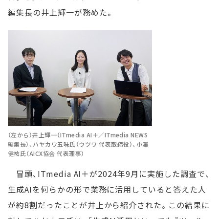
編集長の井上輝一が務めた。
（左から）井上輝一（ITmedia AI＋／ITmedia NEWS
編集長）、ハヤカワ五味氏（ウツワ 代表取締役）、小澤
健祐氏（AICX協会 代表理事）
冒頭、ITmedia AI＋が2024年9月に実施した調査で、
生成AIを何らかの形で業務に活用していると答えた人
が約8割だったことが井上から紹介された。この結果に