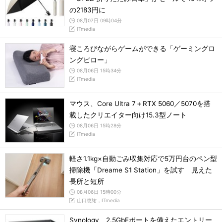
の2183円に
08月07日 09時04分
ITmedia
寝ころびながらゲームができる「ゲーミングロ
ングピロー」
08月06日 15時34分
ITmedia
マウス、Core Ultra 7＋RTX 5060／5070を搭
載したクリエイター向け15.3型ノート
08月06日 15時28分
ITmedia
軽さ1.1kg×自動ごみ収集対応で5万円台のペン型
掃除機「Dreame S1 Station」を試す 見えた
長所と短所
08月06日 15時00分
山口恵祐，ITmedia
Synology、2.5GbEポートを備えたエントリー