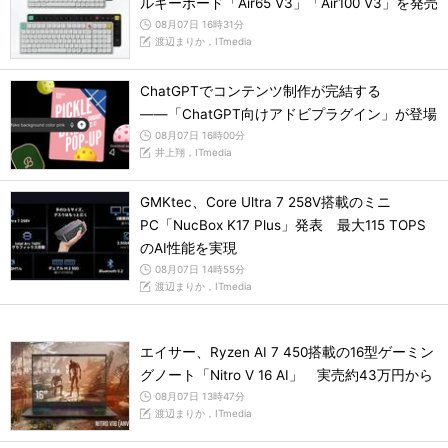
ルキーボード「Air65 V3」「Air100 V3」を発売
08月07日 16時31分
渡辺まりか，ITmedia
ChatGPTでコンテンツ制作が完結する
――「ChatGPT向けアドビプラグイン」が登場
08月07日 16時00分
井上翔，ITmedia
GMKtec、Core Ultra 7 258V搭載のミニ
PC「NucBox K17 Plus」発表 最大115 TOPS
のAI性能を実現
08月07日 14時55分
渡辺まりか，ITmedia
エイサー、Ryzen AI 7 450搭載の16型ゲーミン
グノート「Nitro V 16 AI」 実売約43万円から
08月07日 13時47分
渡辺まりか，ITmedia