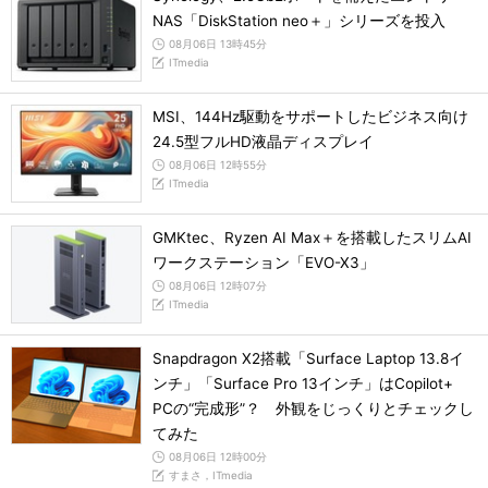
NAS「DiskStation neo＋」シリーズを投入
08月06日 13時45分
ITmedia
MSI、144Hz駆動をサポートしたビジネス向け
24.5型フルHD液晶ディスプレイ
08月06日 12時55分
ITmedia
GMKtec、Ryzen AI Max＋を搭載したスリムAI
ワークステーション「EVO-X3」
08月06日 12時07分
ITmedia
Snapdragon X2搭載「Surface Laptop 13.8イ
ンチ」「Surface Pro 13インチ」はCopilot+
PCの“完成形”？ 外観をじっくりとチェックし
てみた
08月06日 12時00分
すまさ，ITmedia