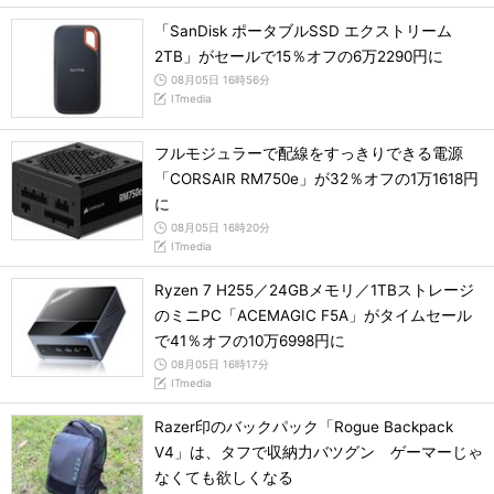
「SanDisk ポータブルSSD エクストリーム
2TB」がセールで15％オフの6万2290円に
08月05日 16時56分
ITmedia
フルモジュラーで配線をすっきりできる電源
「CORSAIR RM750e」が32％オフの1万1618円
に
08月05日 16時20分
ITmedia
Ryzen 7 H255／24GBメモリ／1TBストレージ
のミニPC「ACEMAGIC F5A」がタイムセール
で41％オフの10万6998円に
08月05日 16時17分
ITmedia
Razer印のバックパック「Rogue Backpack
V4」は、タフで収納力バツグン ゲーマーじゃ
なくても欲しくなる