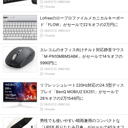
08月07日 09時29分
ITmedia
Lofreeのロープロファイルメカニカルキーボー
ド「FLOW」がセールで22％オフの2万円に
08月07日 09時23分
ITmedia
エレコムのオフィス向けチルト対応静音マウス
「M-PN10MBMSABK」がセールで14％オフの
5990円に
08月07日 09時18分
ITmedia
リフレッシュレート220Hz対応の24.5型ディス
プレイ「BenQ MOBIUZ EX251」がセールで
28％オフの2万1546円に
08月07日 09時12分
ITmedia
男性でも使いやすい晴雨兼用のコンパクトな
「UPEB 折りたたみ日傘」がセールで45％オフ