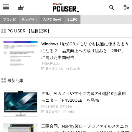
プロナビ
チョイ得！
AI PC Now!
ミニPC
PC USER 【注目記事】
Windows 11は8GBメモリでも快適に使えるよう
になる？ 品質向上への取り組みと「26H2」
に向けた中間報告
本日のPickUp!
鈴木淳也（Junya Suzuki）
最新記事
デル、AIカメラやマイク内蔵の43型4K会議用
モニター「P4326QEB」を発売
08月07日 17時56分
渡辺まりか，ITmedia
三陽合同、NuPhy製ロープロファイルメカニカ