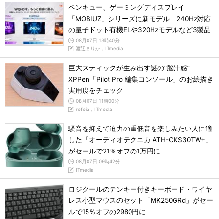
ベンキュー、ゲーミングディスプレイ
「MOBIUZ」シリーズに新モデル 240Hz対応
の量子ドット有機ELや320Hzモデルなど3製品
08月07日 13時40分
渡辺まりか，ITmedia
巨大スティックが生み出す謎の“脳汁感”
XPPen「Pilot Pro 編集コンソール」のお絵描き
実用度をチェック
08月07日 11時00分
refeia，ITmedia
騒音を抑えて迫力の重低音を楽しみたい人に適
した「オーディオテクニカ ATH-CKS30TW+」
がセールで21％オフの1万円に
08月07日 09時42分
ITmedia
ロジクールのテンキー付きキーボード・ワイヤ
レス小型マウスのセット「MK250GRd」がセー
ルで15％オフの2980円に