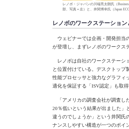
レノボ・ジャパンの川端亮太朗氏（Business D
部、写真＝左）と、井関博幸氏（Japan ECOMM Digi
レノボのワークステーション
ウェビナーでは企画・開発担当の
が登壇し、まずレノボのワークス
レノボは自社のワークステーショ
と位置付けている。デスクトップ
性能プロセッサと強力なグラフィ
適化を保証する「ISV認定」も取
「アメリカの調査会社が調査した
20％低いという結果が出ました」
違うのでしょうか」という井関氏
ナンスしやすい構造が一つのポイ