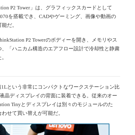
ion P2 Tower」は、グラフィックスカードとして
e RTX 4070を搭載でき、CADやゲーミング、画像や動画の
可能だ。
Station P2 Towerのボディーを開き、メモリやス
つ、「ハニカム構造のエアフロー設計で冷却性と静粛
た。
iny」は体積1Lという非常にコンパクトなワークステーション比
ば液晶ディスプレイの背面に装着できる。従来のオー
tation Tinyとディスプレイは別々のモジュールのた
合わせて買い替えが可能だ。