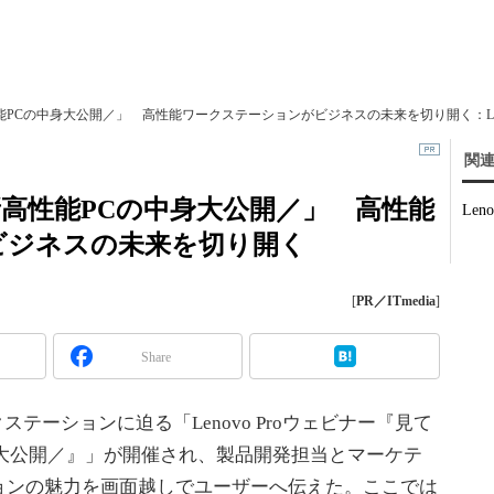
PCの中身大公開／」 高性能ワークステーションがビジネスの未来を切り開く：Le
関
高性能PCの中身大公開／」 高性能
Leno
ビジネスの未来を切り開く
[
PR／ITmedia
]
Share
ークステーションに迫る「Lenovo Proウェビナー『見て
身大公開／』」が開催され、製品開発担当とマーケテ
ョンの魅力を画面越しでユーザーへ伝えた。ここでは