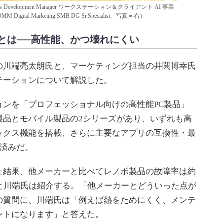
evelopment Manager ワークステーション＆クライアント AI 事業
tal Marketing SMB DG Sr.Specialist、写真＝右）
とは──高性能、かつ壊れにくい
川端亮太朗氏と、マーケティング担当の井関博幸氏
テーションについて解説した。
ンを「プロフェッショナル向けの高性能PC製品」
製品とモバイル製品の2シリーズがあり、いずれも高
ックス機能を搭載、さらに主要なアプリの互換性・最
得済みだ。
結果、他メーカーと比べてレノボ製品の故障率は約
と川端氏は紹介する。「他メーカーとどういった点が
の質問に、川端氏は「例えば熱をためにくく、メンテ
ントになります」と答えた。