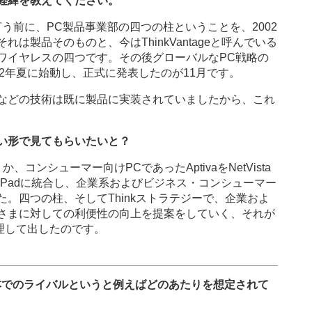
経緯を教えてください。
言う前に、PC製品事業部の四つの柱ということを、2002
は製品そのものと、今はThinkVantageと呼んでいる
ワイヤレスの四つです。その後グローバルなPC戦略の
002年夏に始動し、正式に発表したのが11月です。
などの技術は既に製品に実装されていましたから、これ
い形で見てもらいたいと？
ンシューマー向けPCであったAptivaをNetVista
ThinkPadに統合し、企業系およびビジネス・コンシューマー
。四つの柱、そしてThinkストラテジーで、企業およ
さまに対しての利便性の向上を提案をしていく、それが
理して出したのです。
本でのライバルというと例えばどのあたりを想定されて