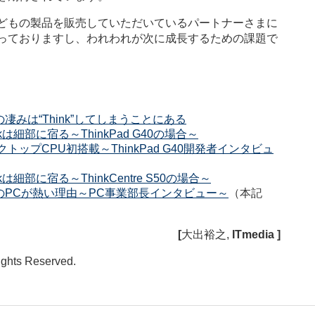
どもの製品を販売していただいているパートナーさまに
っておりますし、われわれが次に成長するための課題で
の凄みは“Think”してしまうことにある
kは細部に宿る～ThinkPad G40の場合～
トップCPU初搭載～ThinkPad G40開発者インタビュ
は細部に宿る～ThinkCentre S50の場合～
BMのPCが熱い理由～PC事業部長インタビュー～
（本記
[
大出裕之
,
ITmedia ]
Rights Reserved.