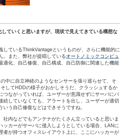
進化していくと思いますが、現状で見えてきている構想な
いるThinkVantageというものが、さらに機能的に
ん。また、弊社が提唱している
オートノミックコンピュ
最適化、自己修復、自己構成、自己防御に関連した機能
の中に自立神経のようなセンサーを張り巡らせて、そ
。そしてHDDの様子がおかしそうだ、クラッシュするか
につながっていれば、ユーザーが意識せずにサーバにバ
接続していなくても、アラートを出し、ユーザーが適切
ういう自己修復などはできそうですね。
、社内などでもアンテナがたくさん立っていると思いま
ハッカーがサーバに侵入しようとしている場合、LANに
理者が持つオフィスレイアウト上に、ここにハッカーが