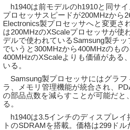
h1940は前モデルのh1910と同サ
プロセッサスピードが200MHzから266
Electronics製プロセッサへと変更さ
は200MHzのXScaleプロセッサ
デルで使われているSamsung製チップ
でいうと300MHzから400MHzのも
400MHzのXScaleよりも価値があ
いる。
Samsung製プロセッサにはグラ
ラ、メモリ管理機能が統合され、PD
の部品点数を減らすことが可能だと
る。
h1940は3.5インチのディスプレイ
トのSDRAMを搭載。価格は299ド