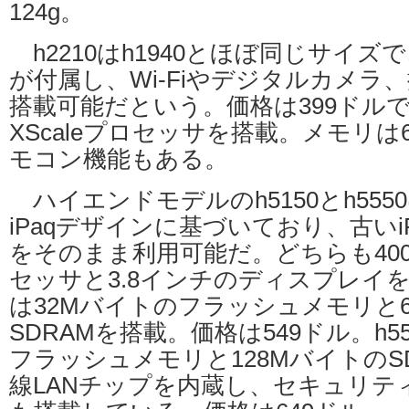
124g。
h2210はh1940とほぼ同じサイズ
が付属し、Wi-Fiやデジタルカメラ
搭載可能だという。価格は399ドルで、
XScaleプロセッサを搭載。メモリは
モコン機能もある。
ハイエンドモデルのh5150とh55
iPaqデザインに基づいており、古いi
をそのまま利用可能だ。どちらも400M
セッサと3.8インチのディスプレイを搭
は32Mバイトのフラッシュメモリと
SDRAMを搭載。価格は549ドル。h5
フラッシュメモリと128MバイトのSDR
線LANチップを内蔵し、セキュリテ