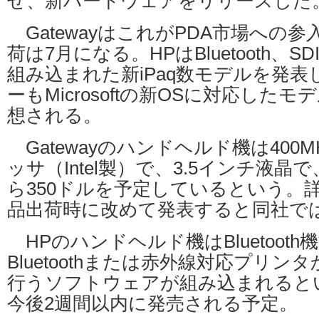
せ、新ハードウェアをリリースした
GatewayはこれがPDA市場への
荷は7月になる。HPはBluetooth、
組み込まれた新iPaq数モデルを発
ーもMicrosoftの新OSに対応した
想される。
Gatewayのハンドヘルド機は400MH
ッサ（Intel製）で、3.5インチ液晶
ら350ドルを予定しているという。
品出荷時に改めて発表すると同社で
HPのハンドヘルド機はBluetoot
Bluetoothまたは赤外線対応プリ
行うソフトウェアが組み込まれると
今後2週間以内に発売される予定。