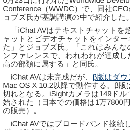
6月23日に行われたWorldwide Develop
Conference（WWDC）で、同社
ョブズ氏が基調講演の中で紹介した
「iChat AVはテキストチャット
ャットとビデオチャットをインター
た」とジョブズ氏。「これはみんな
ンファレンスで、われわれが達成し
高の部類に属する」と同氏。
iChat AVは未完成だが、
β版はダウ
Mac OS X 10.2以降で動作する。β
切れとなる。iSightカメラは149ド
始された（日本での価格は1万7800円
の販売）。
iChat AVではブロードバンド接続