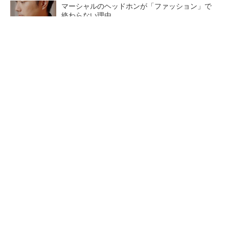
マーシャルのヘッドホンが「ファッション」で
終わらない理由
PR(Marshall Group AB)
過大な営業行為が続くLPガス業界 規制の実効
性強化に向けた判断基準を明確化へ
テスラの家庭用蓄電池「Powerwall」、全国の
ヤマダデンキで販売開始