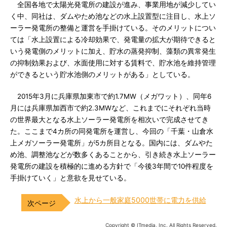
全国各地で太陽光発電所の建設が進み、事業用地が減少してい
く中、同社は、ダムやため池などの水上設置型に注目し、水上ソ
ーラー発電所の整備と運営を手掛けている。そのメリットについ
ては「水上設置による冷却効果で、発電量の拡大が期待できると
いう発電側のメリットに加え、貯水の蒸発抑制、藻類の異常発生
の抑制効果および、水面使用に対する賃料で、貯水池を維持管理
ができるという貯水池側のメリットがある」としている。
2015年3月に兵庫県加東市で約1.7MW（メガワット）、同年6
月には兵庫県加西市で約2.3MWなど、これまでにそれぞれ当時
の世界最大となる水上ソーラー発電所を相次いで完成させてき
た。ここまで4カ所の同発電所を運営し、今回の「千葉・山倉水
上メガソーラー発電所」が5カ所目となる。国内には、ダムやた
め池、調整池などが数多くあることから、引き続き水上ソーラー
発電所の建設を積極的に進める方針で「今後3年間で10件程度を
手掛けていく」と意欲を見せている。
水上から一般家庭5000世帯に電力を供給
Copyright © ITmedia, Inc. All Rights Reserved.