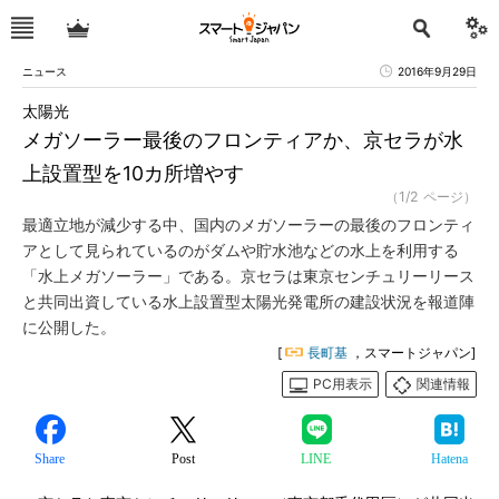
ニュース
2016年9月29日
太陽光
メガソーラー最後のフロンティアか、京セラが水
上設置型を10カ所増やす
（1/2 ページ）
最適立地が減少する中、国内のメガソーラーの最後のフロンティ
アとして見られているのがダムや貯水池などの水上を利用する
「水上メガソーラー」である。京セラは東京センチュリーリース
と共同出資している水上設置型太陽光発電所の建設状況を報道陣
に公開した。
[
長町基
，スマートジャパン]
PC用表示
関連情報
Share
Post
LINE
Hatena