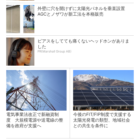
外壁に穴を開けずに太陽光パネルを垂直設置
AGCとノザワが新工法を本格販売
ピアスをしてても痛くないヘッドホンがありま
した
PR(Marshall Group AB)
電気事業法改正で新融資制
今後のFIT/FIP制度で支援する
度 大規模電源や送電線の整
太陽光発電の類型、地域社会
備を政府が支援へ
との共生を条件に