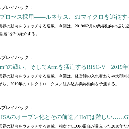
みプレイバック：
mプロセス採用――ルネサス、STマイクロを追従す
界の動向をウォッチする連載。今回は、2019年2月の業界動向の振り返り
CUの話題”を2つ紹介する。
みプレイバック：
 Arm”の戦い、そしてArmを猛追するRISC-V 201
業界の動向をウォッチする連載。今回は、経営陣の入れ替わりや大型M＆
ら、2019年のエレクトロニクス／組み込み業界動向を予測する。
みプレイバック：
S ISAのオープン化とその前途／IIoTは難しい……
の動向をウォッチする連載。相次ぐCEOの辞任が目立った2018年だが彼ら