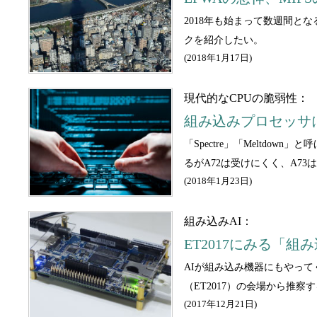
2018年も始まって数週間と
クを紹介したい。
(
2018年1月17日
)
現代的なCPUの脆弱性：
組み込みプロセッサにも
「Spectre」「Meltdo
るがA72は受けにくく、A7
(
2018年1月23日
)
組み込みAI：
ET2017にみる「組
AIが組み込み機器にもやってく
（ET2017）の会場から推察
(
2017年12月21日
)