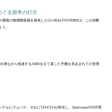
をめぐる競争の行方
開発の無期限延期を発表したGLOBALFOUNDRIES。この決断
よう。
任する。技術畑の出身ながら低迷するAMDを立て直した手腕を見込まれての登用
にラムバス、それにTIのCEOが辞任し、QualcommのNXP買