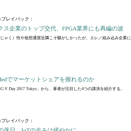
みプレイバック：
クス企業のトップ交代、FPGA業界にも再編の波
（ぜいじゃく）性や仮想通貨近隣こそ騒がしかったが、エレ／組み込み企業
beddedでマーケットシェアを握れるのか
SC-V Day 2017 Tokyo」から、著者が注目した4つの講演を紹介する。
みプレイバック：
Sの落日。IoTの歩みは緩やかに