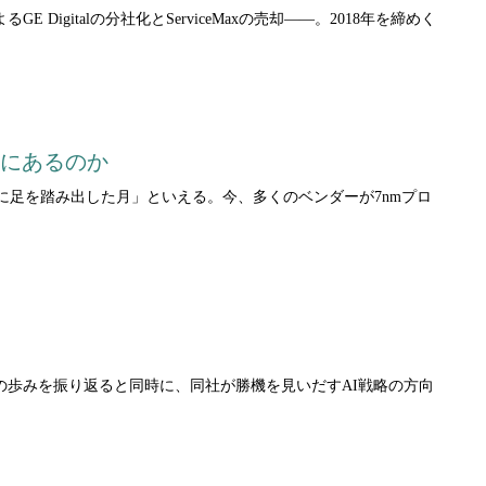
E Digitalの分社化とServiceMaxの売却――。2018年を締めく
こにあるのか
世代に足を踏み出した月」といえる。今、多くのベンダーが7nmプロ
れまでの歩みを振り返ると同時に、同社が勝機を見いだすAI戦略の方向