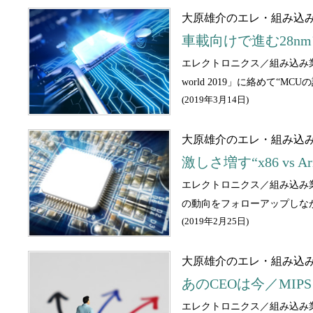
大原雄介のエレ・組み込
車載向けで進む28n
エレクトロニクス／組み込み業
world 2019」に絡めて“M
(
2019年3月14日
)
大原雄介のエレ・組み込
激しさ増す“x86 vs
エレクトロニクス／組み込み
の動向をフォローアップしなが
(
2019年2月25日
)
大原雄介のエレ・組み込
あのCEOは今／MIP
エレクトロニクス／組み込み業界