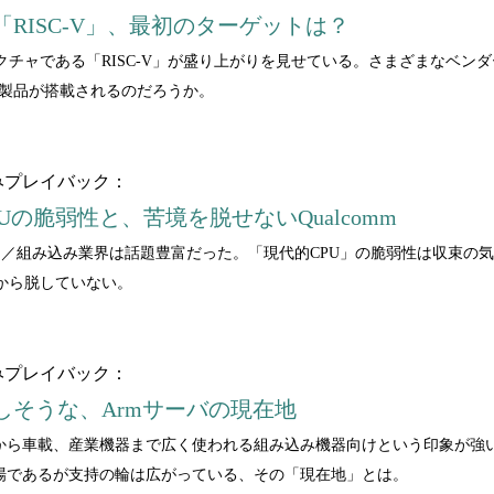
RISC-V」、最初のターゲットは？
クチャである「RISC-V」が盛り上がりを見せている。さまざまなベン
-V製品が搭載されるのだろうか。
みプレイバック：
Uの脆弱性と、苦境を脱せないQualcomm
クス／組み込み業界は話題豊富だった。「現代的CPU」の脆弱性は収束の気
から脱していない。
みプレイバック：
しそうな、Armサーバの現在地
ンから車載、産業機器まで広く使われる組み込み機器向けという印象が強
つ市場であるが支持の輪は広がっている、その「現在地」とは。