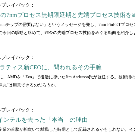
みプレイバック：
RIESの7nmプロセス無期限延期と先端プロセス技術
mチップの需要はない」というメッセージを発し、7nm FinFETプロセス
て今回の騒動と絡めて、昨今の先端プロセス技術をめぐる動向を紹介し
みプレイバック：
ラティス新CEOに、問われるその手腕
ctorの新CEOに、AMDを「Zen」で復活に導いたJim Anderson氏が就
の弾丸”は用意できるのだろうか。
みプレイバック：
がインテルを去った「本当」の理由
ス企業の首脳が相次いで離職した時期として記録されるかもしれない。インテル