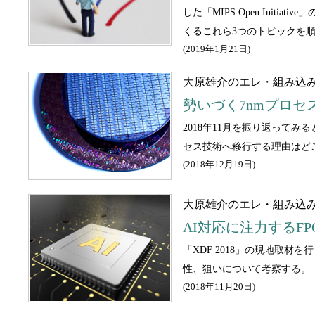
した「MIPS Open Initi
くるこれら3つのトピックを
(
2019年1月21日
)
大原雄介のエレ・組み込
勢いづく7nmプロ
2018年11月を振り返って
セス技術へ移行する理由はど
(
2018年12月19日
)
大原雄介のエレ・組み込
AI対応に注力するFP
「XDF 2018」の現地取材
性、狙いについて考察する。
(
2018年11月20日
)