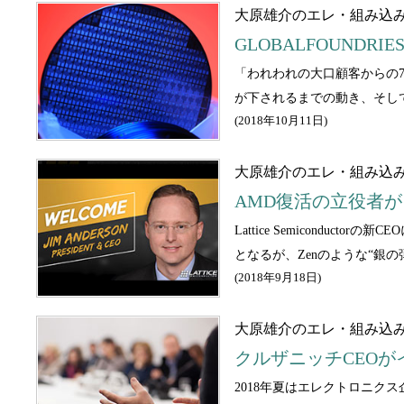
大原雄介のエレ・組み込
GLOBALFOUND
「われわれの大口顧客からの7n
が下されるまでの動き、そし
(
2018年10月11日
)
大原雄介のエレ・組み込
AMD復活の立役者が
Lattice Semicondu
となるが、Zenのような“銀
(
2018年9月18日
)
大原雄介のエレ・組み込
クルザニッチCEO
2018年夏はエレクトロニク