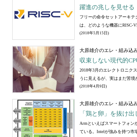
躍進の兆しを見せる「
フリーの命令セットアーキテ
は、どのような機器にRISC
(
2018年5月15日
)
大原雄介のエレ・組み込
収束しない現代的CP
2018年3月のエレクトロニ
うに見えるが、実はまだ苦境
(
2018年4月9日
)
大原雄介のエレ・組み込
「鶏と卵」を抜け出
Armといえばスマートフォ
ている。Intelが強みを持