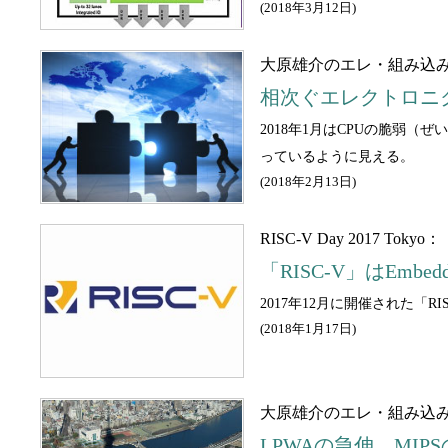
(
2018年3月12日
)
大原雄介のエレ・組み込
相次ぐエレクトロニ
2018年1月はCPUの脆弱
っているように見える。
(
2018年2月13日
)
RISC-V Day 2017 Tokyo：
「RISC-V」はEm
2017年12月に開催された「RI
(
2018年1月17日
)
大原雄介のエレ・組み込
LPWAの急伸、MIP