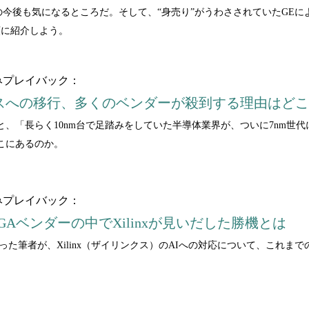
ative」の今後も気になるところだ。そして、“身売り”がうわさされていたGEによるG
順に紹介しよう。
みプレイバック：
セスへの移行、多くのベンダーが殺到する理由はど
みると、「長らく10nm台で足踏みをしていた半導体業界が、ついに7nm
こにあるのか。
みプレイバック：
GAベンダーの中でXilinxが見いだした勝機とは
を行った筆者が、Xilinx（ザイリンクス）のAIへの対応について、こ