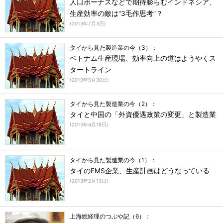
人口ボーナスなどで期待膨らむインドネシア、
生産効率の敵は“3毛作思考”？
(
2013年7月3日
)
タイから見た製造業の今（3）：
ベトナム生産現場、効率向上の道はようやくス
タートライン
(
2013年5月30日
)
タイから見た製造業の今（2）：
タイと中国の「外資優遇政策の変更」と製造業
(
2013年4月18日
)
タイから見た製造業の今（1）：
タイのEMS企業、生産計画はどうなっている
(
2013年2月13日
)
上海総経理のつぶや記（6）：