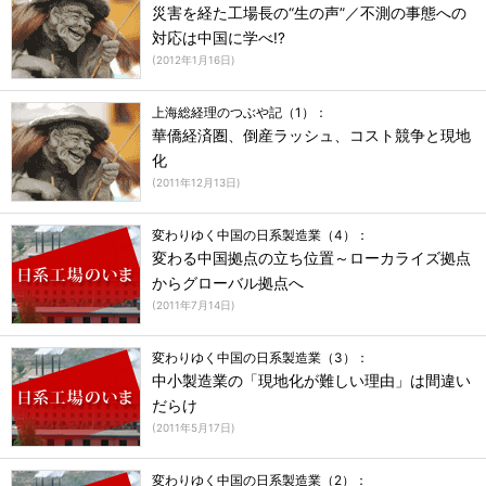
災害を経た工場長の“生の声”／不測の事態への
対応は中国に学べ!?
(
2012年1月16日
)
上海総経理のつぶや記（1）：
華僑経済圏、倒産ラッシュ、コスト競争と現地
化
(
2011年12月13日
)
変わりゆく中国の日系製造業（4）：
変わる中国拠点の立ち位置～ローカライズ拠点
からグローバル拠点へ
(
2011年7月14日
)
変わりゆく中国の日系製造業（3）：
中小製造業の「現地化が難しい理由」は間違い
だらけ
(
2011年5月17日
)
変わりゆく中国の日系製造業（2）：