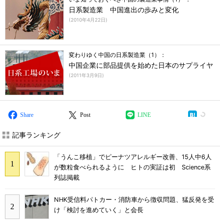
日系製造業 中国進出の歩みと変化
(
2010年4月22日
)
変わりゆく中国の日系製造業（1）：
中国企業に部品提供を始めた日本のサプライヤ
(
2011年3月9日
)
Share
Post
LINE
記事ランキング
「うんこ移植」でピーナツアレルギー改善、15人中6人
が数粒食べられるように ヒトの実証は初 Science系
列誌掲載
NHK受信料パトカー・消防車から徴収問題、猛反発を受
け「検討を進めていく」と会長