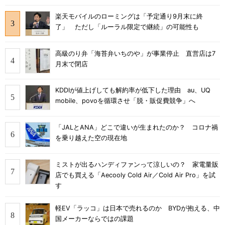
楽天モバイルのローミングは「予定通り9月末に終
了」 ただし「ルーラル限定で継続」の可能性も
高級のり弁「海苔弁いちのや」が事業停止 直営店は7
月末で閉店
KDDIが値上げしても解約率が低下した理由 au、UQ
mobile、povoを循環させ「脱・販促費競争」へ
「JALとANA」どこで違いが生まれたのか？ コロナ禍
を乗り越えた空の現在地
ミストが出るハンディファンって涼しいの？ 家電量販
店でも買える「Aecooly Cold Air／Cold Air Pro」を試
す
軽EV「ラッコ」は日本で売れるのか BYDが抱える、中
国メーカーならではの課題