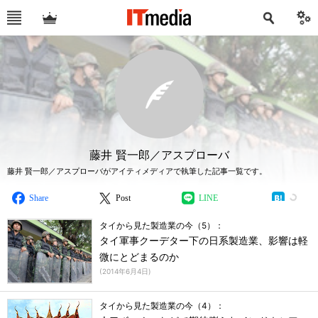
藤井 賢一郎／アスプローバ
藤井 賢一郎／アスプローバがアイティメディアで執筆した記事一覧です。
Share
Post
LINE
タイから見た製造業の今（5）：
タイ軍事クーデター下の日系製造業、影響は軽
微にとどまるのか
(
2014年6月4日
)
タイから見た製造業の今（4）：