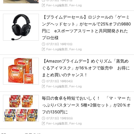
07月13日 16時21分
Fav-Log編集部, Fav-Log
【プライムデーセール】ロジクールの「ゲーミ
ングヘッドセット」がセールで25%オフの9880
円に eスポーツアスリートと共同開発された
プロ仕様
07月13日 16時10分
Fav-Log編集部, Fav-Log
【Amazonプライムデー】めぐりズム「蒸気め
ぐるアイマスク」が16％オフで販売中 お得に
まとめ買いのチャンス！
07月13日 16時04分
Fav-Log編集部, Fav-Log
毎日の食卓を時短でおいしく！ 「マ・マー た
っぷりパスタソース 5種×2個セット」が20％オ
フの1350円に
07月13日 15時50分
Fav-Log編集部, Fav-Log