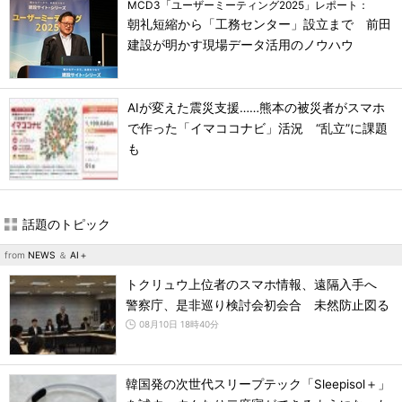
MCD3「ユーザーミーティング2025」レポート：
朝礼短縮から「工務センター」設立まで 前田
建設が明かす現場データ活用のノウハウ
AIが変えた震災支援……熊本の被災者がスマホ
で作った「イマココナビ」活況 “乱立”に課題
も
話題のトピック
from
NEWS
＆
AI＋
トクリュウ上位者のスマホ情報、遠隔入手へ
警察庁、是非巡り検討会初会合 未然防止図る
08月10日 18時40分
韓国発の次世代スリープテック「Sleepisol＋」