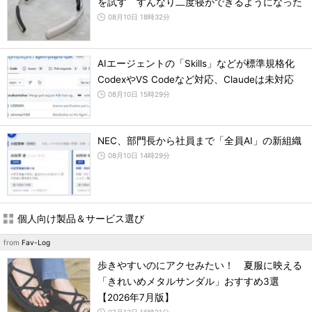
を試す すんなり二度寝ができるようになった
08月10日 18時32分
AIエージェントの「Skills」などが標準規格化
CodexやVS Codeなど対応、Claudeは未対応
08月10日 15時29分
NEC、部門長から社員まで「全員AI」の新組織
08月10日 14時29分
個人向け製品＆サービス選び
from
Fav-Log
歩きやすいのにアクセみたい！ 夏服に映える
「きれいめメタルサンダル」おすすめ3選
【2026年7月版】