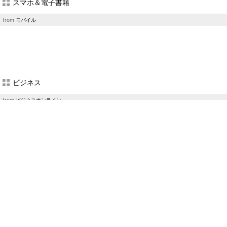
スマホ＆電子書籍
from
モバイル
ビジネス
from
ビジネスオンライン
企業向けIT
from
エンタープライズ
＆
エグゼクティブ
＆
TechTarget
＆
マーケティング
＆
キーマンズネッ
ト
PC
from
PC USER
製造業エンジニア
from
TechFactory
＆
MONOist
＆
EE Times Japan
＆
EDN Japan