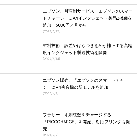
エプソン、月額制サービス「エプソンのスマー
トチャージ」にA4インクジェット製品2機種を
追加 5000円／月から
(
2024/6/27
)
材料技術：誤差やばらつきをAIが補正する高精
度インクジェット製造技術を開発
(
2024/6/14
)
エプソン販売、「エプソンのスマートチャー
ジ」にA4複合機の新モデルを追加
(
2024/4/9
)
ブラザー、印刷枚数をチャージする
「PICOCHARGE」を開始。対応プリンタも発
売
(
2024/2/7
)