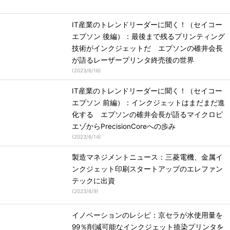
IT産業のトレンドリーダーに聞く！（セイコー
エプソン 後編）：最後まで残るプリンティング
技術がインクジェットだ エプソンの碓井会長
が語るレーザープリンタ終売後の世界
(
2023/6/16
)
IT産業のトレンドリーダーに聞く！（セイコー
エプソン 前編）：インクジェットはまだまだ進
化する エプソンの碓井会長が語るマイクロピ
エゾからPrecisionCoreへの歩み
(
2023/6/14
)
製造マネジメントニュース：三菱電機、金属イ
ンクジェット印刷スタートアップのエレファン
テックに出資
(
2023/6/9
)
イノベーションのレシピ：京セラが水使用量を
99％削減可能なインクジェット捺染プリンタを