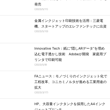
発売
(
2023/5/11
)
金属インクジェット印刷技術を活用：三菱電
機、スタートアップのエレファンテックに出資
(
2023/5/10
)
Innovative Tech：紙に“隠しARデータ”を埋め
込む電子透かし技術 Adobeが開発 家庭用プ
リンタで印刷可能
(
2023/5/9
)
FAニュース：モノづくりのインクジェット化で
工程改革、コニカミノルタが進める工業用途の
拡大
(
2023/3/17
)
HP、大容量インクタンクを採用したA4インク
ジェットプリンタ