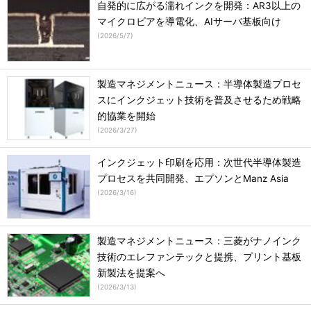
自発的に広がる濡れインクを開発：AR3以上の
マイクロビアを導電化、AIサーバ基板向け
(
2026/5/7
)
製造マネジメントニュース：半導体製造プロセ
スにインクジェット技術を普及させるため戦略
的協業を開始
(
2026/3/27
)
インクジェット印刷を応用：次世代半導体製造
プロセスを共同開発、エプソンとManz Asia
(
2026/3/16
)
製造マネジメントニュース：三菱がナノインク
技術のエレファンテックと提携、プリント基板
新製法を提案へ
(
2026/3/13
)