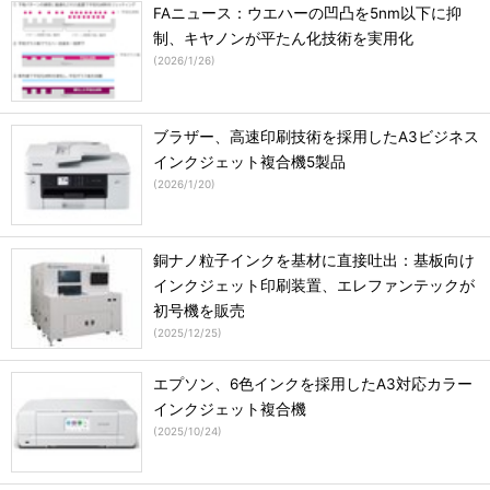
FAニュース：ウエハーの凹凸を5nm以下に抑
制、キヤノンが平たん化技術を実用化
(
2026/1/26
)
ブラザー、高速印刷技術を採用したA3ビジネス
インクジェット複合機5製品
(
2026/1/20
)
銅ナノ粒子インクを基材に直接吐出：基板向け
インクジェット印刷装置、エレファンテックが
初号機を販売
(
2025/12/25
)
エプソン、6色インクを採用したA3対応カラー
インクジェット複合機
(
2025/10/24
)