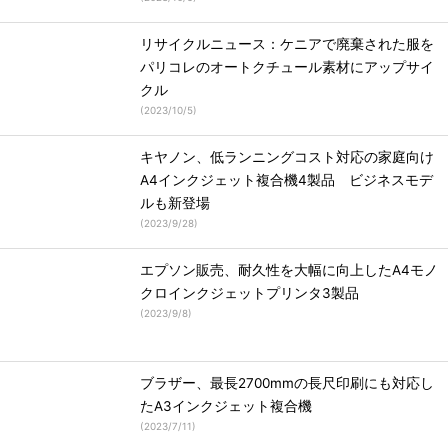
リサイクルニュース：ケニアで廃棄された服を
パリコレのオートクチュール素材にアップサイ
クル
(
2023/10/5
)
キヤノン、低ランニングコスト対応の家庭向け
A4インクジェット複合機4製品 ビジネスモデ
ルも新登場
(
2023/9/28
)
エプソン販売、耐久性を大幅に向上したA4モノ
クロインクジェットプリンタ3製品
(
2023/9/8
)
ブラザー、最長2700mmの長尺印刷にも対応し
たA3インクジェット複合機
(
2023/7/11
)