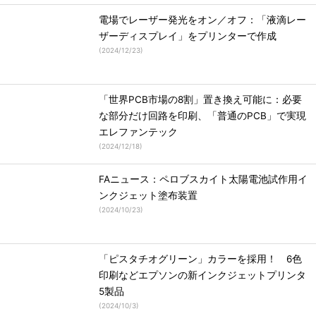
電場でレーザー発光をオン／オフ：「液滴レー
ザーディスプレイ」をプリンターで作成
(
2024/12/23
)
「世界PCB市場の8割」置き換え可能に：必要
な部分だけ回路を印刷、「普通のPCB」で実現
エレファンテック
(
2024/12/18
)
FAニュース：ペロブスカイト太陽電池試作用イ
ンクジェット塗布装置
(
2024/10/23
)
「ピスタチオグリーン」カラーを採用！ 6色
印刷などエプソンの新インクジェットプリンタ
5製品
(
2024/10/3
)