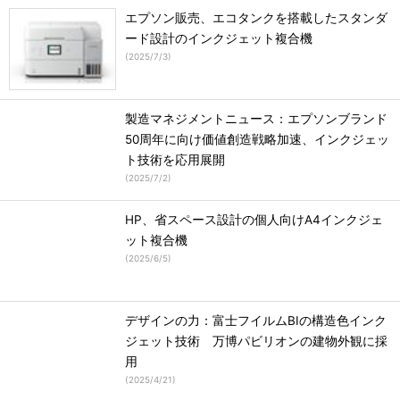
エプソン販売、エコタンクを搭載したスタンダ
ード設計のインクジェット複合機
(
2025/7/3
)
製造マネジメントニュース：エプソンブランド
50周年に向け価値創造戦略加速、インクジェッ
ト技術を応用展開
(
2025/7/2
)
HP、省スペース設計の個人向けA4インクジェ
ット複合機
(
2025/6/5
)
デザインの力：富士フイルムBIの構造色インク
ジェット技術 万博パビリオンの建物外観に採
用
(
2025/4/21
)