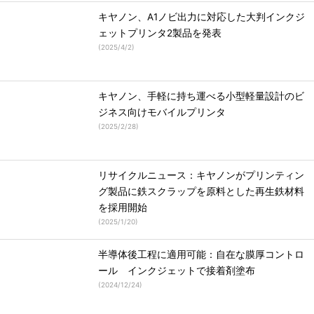
キヤノン、A1ノビ出力に対応した大判インクジ
ェットプリンタ2製品を発表
(
2025/4/2
)
キヤノン、手軽に持ち運べる小型軽量設計のビ
ジネス向けモバイルプリンタ
(
2025/2/28
)
リサイクルニュース：キヤノンがプリンティン
グ製品に鉄スクラップを原料とした再生鉄材料
を採用開始
(
2025/1/20
)
半導体後工程に適用可能：自在な膜厚コントロ
ール インクジェットで接着剤塗布
(
2024/12/24
)