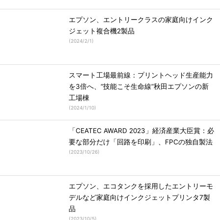
エプソン、エントリークラスの家庭向けインク
ジェット複合機2製品
(
2024/2/1
)
スマート工場最前線：プリントヘッド生産能力
を3倍へ、“技能こそ生命線”秋田エプソンの新
工場棟
(
2024/1/10
)
「CEATEC AWARD 2023」経済産業大臣賞：必
要な部分だけ「回路を印刷」、FPCの独自製法
(
2023/10/26
)
エプソン、エコタンクを採用したエントリーモ
デルなど家庭向けインクジェットプリンタ7製
品
(
2023/10/5
)