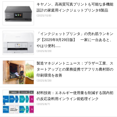
キヤノン、高画質写真プリントも可能な多機能
設計の家庭用インクジェットプリンタ6製品
(
2025/10/8
)
「インクジェットプリンタ」の売れ筋ランキン
グ【2025年9月29日版】 一家に一台あると、
やはり便利……
(
2025/9/29
)
製造マネジメントニュース：ブラザー工業、ス
タートアップとの業務提携でアフリカ農村部の
印刷環境を改善
(
2025/8/28
)
材料技術：エネルギー使用量を削減する国内初
の反応染料用インライン前処理インク
(
2025/8/7
)