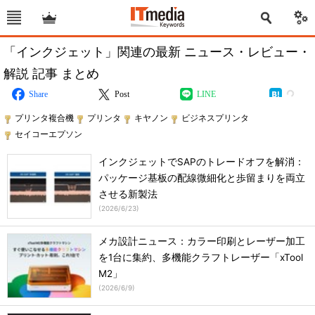
「インクジェット」関連の最新 ニュース・レビュー・
解説 記事 まとめ
Share
Post
LINE
プリンタ複合機
プリンタ
キヤノン
ビジネスプリンタ
セイコーエプソン
インクジェットでSAPのトレードオフを解消：
パッケージ基板の配線微細化と歩留まりを両立
させる新製法
(
2026/6/23
)
メカ設計ニュース：カラー印刷とレーザー加工
を1台に集約、多機能クラフトレーザー「xTool
M2」
(
2026/6/9
)