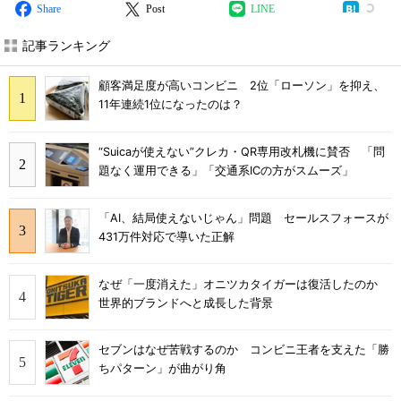
Share
Post
LINE
記事ランキング
顧客満足度が高いコンビニ 2位「ローソン」を抑え、
11年連続1位になったのは？
“Suicaが使えない”クレカ・QR専用改札機に賛否 「問
題なく運用できる」「交通系ICの方がスムーズ」
「AI、結局使えないじゃん」問題 セールスフォースが
431万件対応で導いた正解
なぜ「一度消えた」オニツカタイガーは復活したのか
世界的ブランドへと成長した背景
セブンはなぜ苦戦するのか コンビニ王者を支えた「勝
ちパターン」が曲がり角