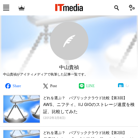
中山貴禎
中山貴禎がアイティメディアで執筆した記事一覧です。
Share
Post
LINE
どれを選ぶ？ パブリッククラウド比較【第3回】
AWS、ニフティ、IIJ GIOのストレージ速度を検
証、比較してみた
(
2012年3月8日
)
どれを選ぶ？ パブリッククラウド比較【第2回】