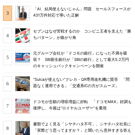
「AI、結局使えないじゃん」問題 セールスフォースが
431万件対応で導いた正解
セブンはなぜ苦戦するのか コンビニ王者を支えた「勝
ちパターン」が曲がり角
元グループ会社が「ドコモの銀行」になった不満を吸
収？ SBI新生銀行が「SBIの銀行」として最大5.2万円
のキャッシュバックキャンペーンを開催
“Suicaが使えない”クレカ・QR専用改札機に賛否 「問
題なく運用できる」「交通系ICの方がスムーズ」
ドコモが念願の増収増益に好転 「ドコモMAX」好調も
後押し、今後は“ロイヤルユーザー”を重視
書類でよく見る「シヤチハタ不可」、シヤチハタ社長に
「実際どう思ってますか？」と聞いたら意外すぎる答え