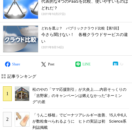
代表的な4つのPaaSを比較、使いやすいものは
どれだ？
(
2011年10月27日
)
どれを選ぶ？ パブリッククラウド比較【第1回】
今さら聞けない！ 各種クラウドサービスの違
い
(
2011年9月14日
)
Share
Post
LINE
記事ランキング
松のやの「ママ応援割引」が大炎上……内容そっくりの
「吉野家」のキャンペーンは燃えなかった“ネーミン
グ”の差
「うんこ移植」でピーナツアレルギー改善、15人中6人
が数粒食べられるように ヒトの実証は初 Science系
列誌掲載