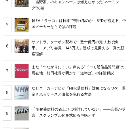
「吉野家」のキャンペーンは燃えなかった“ネーミン
グ”の差
軽EV「ラッコ」は日本で売れるのか BYDが抱える、中
国メーカーならではの課題
サツドラ、クーポン配布で「数十億円の売り上げ効
果」 アプリ会員「145万人」達成で見据える、真の顧
客理解
まだ「つながりにくい」声ある“ドコモ通信品質問題”の
現在地 前田社長が明かす「道半ば」の詳細解説
なぜ？ カーナビが「NHK受信料」対象になるワケ 課
金されるケースと徴収を免れる方法
「NHK受信料の値上げは検討していない」――会長が明
言 スクランブル化を求める声絶えず