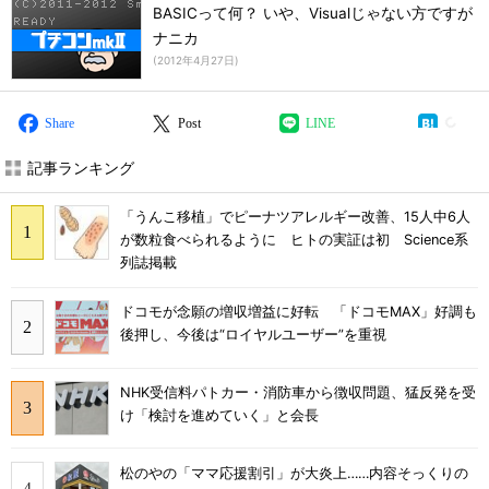
BASICって何？ いや、Visualじゃない方ですが
ナニカ
(
2012年4月27日
)
Share
Post
LINE
記事ランキング
「うんこ移植」でピーナツアレルギー改善、15人中6人
が数粒食べられるように ヒトの実証は初 Science系
列誌掲載
ドコモが念願の増収増益に好転 「ドコモMAX」好調も
後押し、今後は“ロイヤルユーザー”を重視
NHK受信料パトカー・消防車から徴収問題、猛反発を受
け「検討を進めていく」と会長
松のやの「ママ応援割引」が大炎上……内容そっくりの