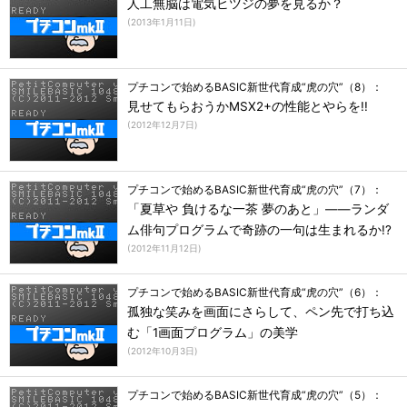
人工無脳は電気ヒツジの夢を見るか？
(
2013年1月11日
)
プチコンで始めるBASIC新世代育成“虎の穴”（8）：
見せてもらおうかMSX2+の性能とやらを!!
(
2012年12月7日
)
プチコンで始めるBASIC新世代育成“虎の穴”（7）：
「夏草や 負けるな一茶 夢のあと」――ランダ
ム俳句プログラムで奇跡の一句は生まれるか!?
(
2012年11月12日
)
プチコンで始めるBASIC新世代育成“虎の穴”（6）：
孤独な笑みを画面にさらして、ペン先で打ち込
む「1画面プログラム」の美学
(
2012年10月3日
)
プチコンで始めるBASIC新世代育成“虎の穴”（5）：