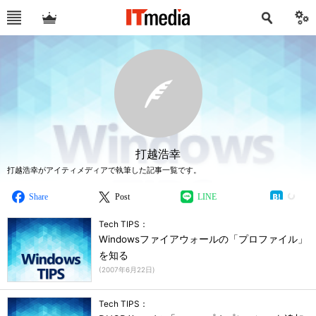
打越浩幸
打越浩幸がアイティメディアで執筆した記事一覧です。
Share
Post
LINE
Tech TIPS：
Windowsファイアウォールの「プロファイル」
を知る
(
2007年6月22日
)
Tech TIPS：