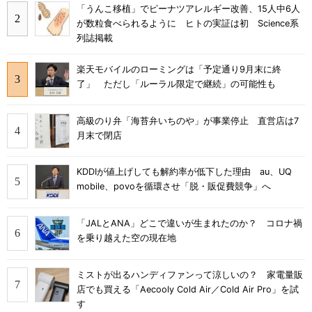
「うんこ移植」でピーナツアレルギー改善、15人中6人
が数粒食べられるように ヒトの実証は初 Science系
列誌掲載
楽天モバイルのローミングは「予定通り9月末に終
了」 ただし「ルーラル限定で継続」の可能性も
高級のり弁「海苔弁いちのや」が事業停止 直営店は7
月末で閉店
KDDIが値上げしても解約率が低下した理由 au、UQ
mobile、povoを循環させ「脱・販促費競争」へ
「JALとANA」どこで違いが生まれたのか？ コロナ禍
を乗り越えた空の現在地
ミストが出るハンディファンって涼しいの？ 家電量販
店でも買える「Aecooly Cold Air／Cold Air Pro」を試
す