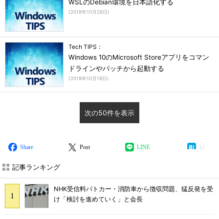
WSLのDebian環境を日本語化する
(
2018年10月26日
)
Tech TIPS：
Windows 10のMicrosoft Storeアプリをコマン
ドラインやバッチから起動する
(
2018年10月19日
)
次の50件を表示
Share
Post
LINE
記事ランキング
NHK受信料パトカー・消防車から徴収問題、猛反発を受
け「検討を進めていく」と会長