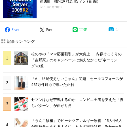
第8回 強化されたIIS 7.5（前編）
(
2010年1月28日
)
Share
Post
LINE
記事ランキング
松のやの「ママ応援割引」が大炎上……内容そっくりの
「吉野家」のキャンペーンは燃えなかった“ネーミン
グ”の差
「AI、結局使えないじゃん」問題 セールスフォースが
431万件対応で導いた正解
セブンはなぜ苦戦するのか コンビニ王者を支えた「勝
ちパターン」が曲がり角
「うんこ移植」でピーナツアレルギー改善、15人中6人
が数粒食べられるように ヒトの実証は初 Science系