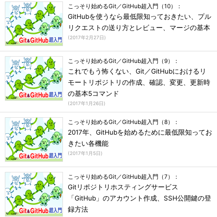
こっそり始めるGit／GitHub超入門（10）：
GitHubを使うなら最低限知っておきたい、プル
リクエストの送り方とレビュー、マージの基本
(
2017年2月27日
)
こっそり始めるGit／GitHub超入門（9）：
これでもう怖くない、Git／GitHubにおけるリ
モートリポジトリの作成、確認、変更、更新時
の基本5コマンド
(
2017年1月26日
)
こっそり始めるGit／GitHub超入門（8）：
2017年、GitHubを始めるために最低限知ってお
きたい各機能
(
2017年1月5日
)
こっそり始めるGit／GitHub超入門（7）：
Gitリポジトリホスティングサービス
「GitHub」のアカウント作成、SSH公開鍵の登
録方法