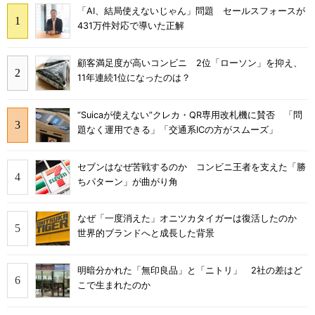
「AI、結局使えないじゃん」問題 セールスフォースが
431万件対応で導いた正解
顧客満足度が高いコンビニ 2位「ローソン」を抑え、
11年連続1位になったのは？
“Suicaが使えない”クレカ・QR専用改札機に賛否 「問
題なく運用できる」「交通系ICの方がスムーズ」
セブンはなぜ苦戦するのか コンビニ王者を支えた「勝
ちパターン」が曲がり角
なぜ「一度消えた」オニツカタイガーは復活したのか
世界的ブランドへと成長した背景
明暗分かれた「無印良品」と「ニトリ」 2社の差はど
こで生まれたのか