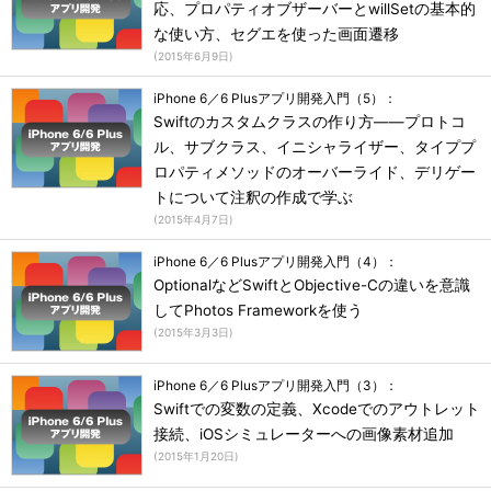
応、プロパティオブザーバーとwillSetの基本的
な使い方、セグエを使った画面遷移
(
2015年6月9日
)
iPhone 6／6 Plusアプリ開発入門（5）：
Swiftのカスタムクラスの作り方――プロトコ
ル、サブクラス、イニシャライザー、タイププ
ロパティメソッドのオーバーライド、デリゲー
トについて注釈の作成で学ぶ
(
2015年4月7日
)
iPhone 6／6 Plusアプリ開発入門（4）：
OptionalなどSwiftとObjective-Cの違いを意識
してPhotos Frameworkを使う
(
2015年3月3日
)
iPhone 6／6 Plusアプリ開発入門（3）：
Swiftでの変数の定義、Xcodeでのアウトレット
接続、iOSシミュレーターへの画像素材追加
(
2015年1月20日
)