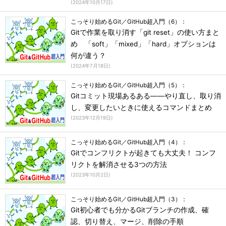
(
2024年10月17日
)
こっそり始めるGit／GitHub超入門（6）：
Gitで作業を取り消す「git reset」の使い方まと
め 「soft」「mixed」「hard」オプションは
何が違う？
(
2024年7月18日
)
こっそり始めるGit／GitHub超入門（5）：
Gitコミット現場あるある――やり直し、取り消
し、変更したいときに使えるコマンドまとめ
(
2023年12月19日
)
こっそり始めるGit／GitHub超入門（4）：
Gitでコンフリクトが起きても大丈夫！ コンフ
リクトを解消させる3つの方法
(
2023年10月2日
)
こっそり始めるGit／GitHub超入門（3）：
Git初心者でも分かるGitブランチの作成、確
認、切り替え、マージ、削除の手順