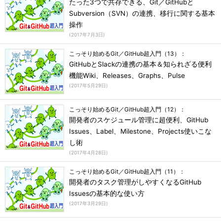
たった3つで共存できる、Git／GitHubと
Subversion（SVN）の連携、移行に関する基本
操作
(
2017年7月3日
)
こっそり始めるGit／GitHub超入門（13）：
GitHubとSlackの連携の基本＆知られざる便利
機能Wiki、Releases、Graphs、Pulse
(
2017年5月29日
)
こっそり始めるGit／GitHub超入門（12）：
開発者のスケジュール管理に超便利、GitHub
Issues、Label、Milestone、Projects使いこな
し術
(
2017年4月28日
)
こっそり始めるGit／GitHub超入門（11）：
開発者のタスク管理がしやすくなるGitHub
Issuesの基本的な使い方
(
2017年3月29日
)