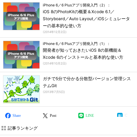
iPhone 6／6 Plusアプリ開発入門（2）：
iOS 8のPhotoKitの概要＆Xcode 6.1／
Storyboard／Auto Layout／iOSシミュレータ
ーの基本的な使い方
(
2014年12月2日
)
iPhone 6／6 Plusアプリ開発入門（1）：
開発者が知っておきたいiOS 8の新機能＆
Xcode 6のインストールと基本的な使い方
(
2014年10月2日
)
ガチで5分で分かる分散型バージョン管理シス
テムGit
(
2013年7月5日
)
Share
Post
LINE
記事ランキング