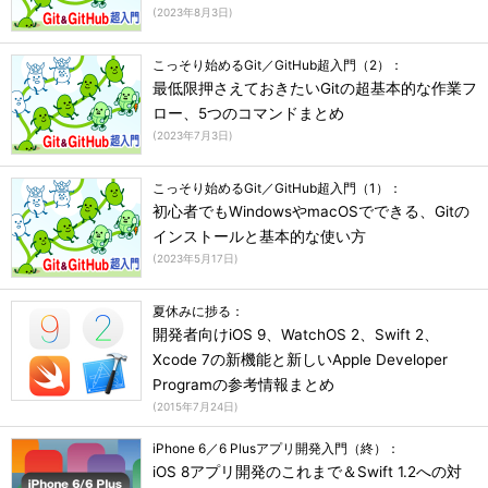
(
2023年8月3日
)
こっそり始めるGit／GitHub超入門（2）：
最低限押さえておきたいGitの超基本的な作業フ
ロー、5つのコマンドまとめ
(
2023年7月3日
)
こっそり始めるGit／GitHub超入門（1）：
初心者でもWindowsやmacOSでできる、Gitの
インストールと基本的な使い方
(
2023年5月17日
)
夏休みに捗る：
開発者向けiOS 9、WatchOS 2、Swift 2、
Xcode 7の新機能と新しいApple Developer
Programの参考情報まとめ
(
2015年7月24日
)
iPhone 6／6 Plusアプリ開発入門（終）：
iOS 8アプリ開発のこれまで＆Swift 1.2への対