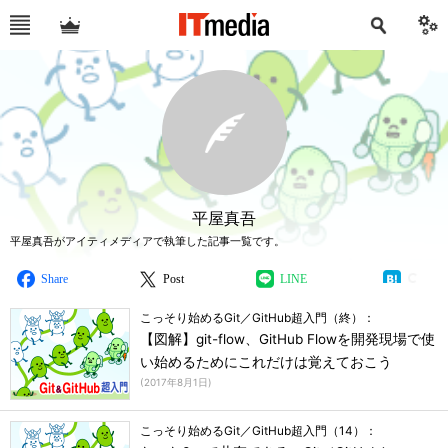
平屋真吾
平屋真吾がアイティメディアで執筆した記事一覧です。
Share
Post
LINE
こっそり始めるGit／GitHub超入門（終）：
【図解】git-flow、GitHub Flowを開発現場で使
い始めるためにこれだけは覚えておこう
(
2017年8月1日
)
こっそり始めるGit／GitHub超入門（14）：