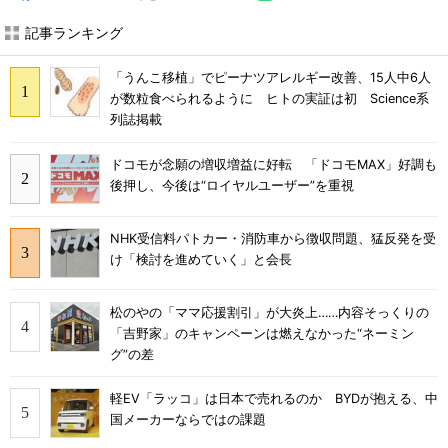
記事ランキング
「うんこ移植」でピーナツアレルギー改善、15人中6人
が数粒食べられるように ヒトの実証は初 Science系
列誌掲載
ドコモが念願の増収増益に好転 「ドコモMAX」好調も
後押し、今後は“ロイヤルユーザー”を重視
NHK受信料パトカー・消防車から徴収問題、猛反発を受
け「検討を進めていく」と会長
松のやの「ママ応援割引」が大炎上……内容そっくりの
「吉野家」のキャンペーンは燃えなかった“ネーミン
グ”の差
軽EV「ラッコ」は日本で売れるのか BYDが抱える、中
国メーカーならではの課題