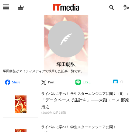
塚田朗弘
塚田朗弘がアイティメディアで執筆した記事一覧です。
Share
Post
LINE
ライバルに学べ！ 学生スターエンジニアに聞く（5）：
「データベースで生計を」――未踏ユース 郷原
浩之
(
2009年12月25日
)
ライバルに学べ！ 学生スターエンジニアに聞く