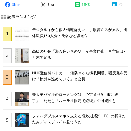
Share
Post
LINE
記事ランキング
デジタル庁から個人情報漏えい 手順書ミスが原因、団
体職員150人分の氏名など誤送付
高級のり弁「海苔弁いちのや」が事業停止 直営店は7
月末で閉店
NHK受信料パトカー・消防車から徴収問題、猛反発を受
け「検討を進めていく」と会長
楽天モバイルのローミングは「予定通り9月末に終
了」 ただし「ルーラル限定で継続」の可能性も
フォルダブルスマホを支える“影の主役” TCLの折りた
たみディスプレイを見てきた