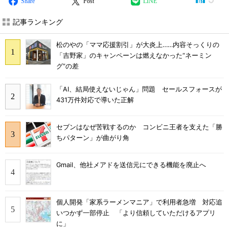
Share
Post
LINE
記事ランキング
松のやの「ママ応援割引」が大炎上……内容そっくりの
「吉野家」のキャンペーンは燃えなかった“ネーミン
グ”の差
「AI、結局使えないじゃん」問題 セールスフォースが
431万件対応で導いた正解
セブンはなぜ苦戦するのか コンビニ王者を支えた「勝
ちパターン」が曲がり角
Gmail、他社メアドを送信元にできる機能を廃止へ
個人開発「家系ラーメンマニア」で利用者急増 対応追
いつかず一部停止 「より信頼していただけるアプリ
に」