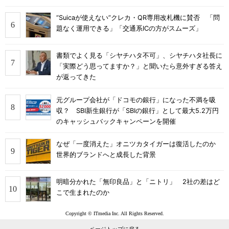
“Suicaが使えない”クレカ・QR専用改札機に賛否 「問
題なく運用できる」「交通系ICの方がスムーズ」
書類でよく見る「シヤチハタ不可」、シヤチハタ社長に
「実際どう思ってますか？」と聞いたら意外すぎる答え
が返ってきた
元グループ会社が「ドコモの銀行」になった不満を吸
収？ SBI新生銀行が「SBIの銀行」として最大5.2万円
のキャッシュバックキャンペーンを開催
なぜ「一度消えた」オニツカタイガーは復活したのか
世界的ブランドへと成長した背景
明暗分かれた「無印良品」と「ニトリ」 2社の差はど
こで生まれたのか
Copyright © ITmedia Inc. All Rights Reserved.
ページトップに戻る