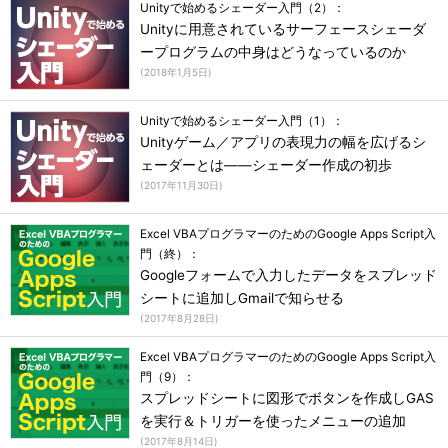
Unityで始めるシェーダー入門（2）：
Unityに用意されているサーフェースシェーダ
ープログラムの中身はどうなっているのか
(
2018年1月5日
)
Unityで始めるシェーダー入門（1）：
Unityゲーム／アプリの表現力の幅を広げるシ
ェーダーとは――シェーダー作成の初歩
(
2017年11月30日
)
Excel VBAプログラマーのためのGoogle Apps Script入
門（終）：
Googleフォームで入力したデータをスプレッド
シートに追加しGmailで知らせる
(
2017年8月28日
)
Excel VBAプログラマーのためのGoogle Apps Script入
門（9）：
スプレッドシートに図形でボタンを作成しGAS
を実行＆トリガーを使ったメニューの追加
(
2017年8月14日
)