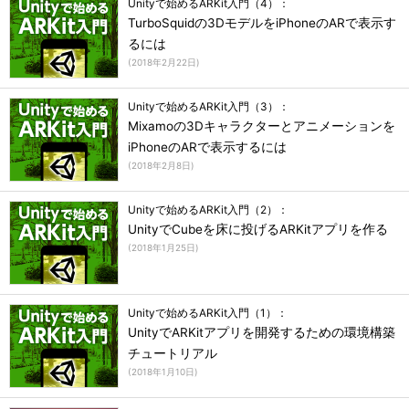
Unityで始めるARKit入門（4）：
TurboSquidの3DモデルをiPhoneのARで表示す
るには
(
2018年2月22日
)
Unityで始めるARKit入門（3）：
Mixamoの3Dキャラクターとアニメーションを
iPhoneのARで表示するには
(
2018年2月8日
)
Unityで始めるARKit入門（2）：
UnityでCubeを床に投げるARKitアプリを作る
(
2018年1月25日
)
Unityで始めるARKit入門（1）：
UnityでARKitアプリを開発するための環境構築
チュートリアル
(
2018年1月10日
)