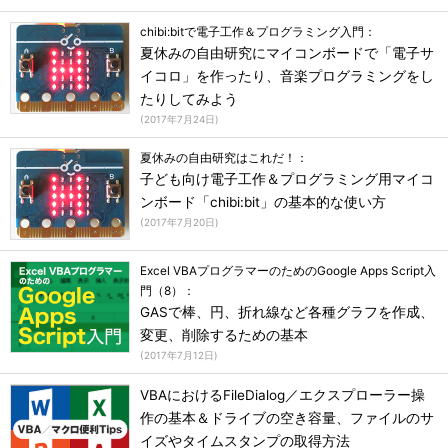
chibi:bitで電子工作＆プログラミング入門：
夏休みの自由研究にマイコンボードで「電子サ
イコロ」を作ったり、音楽プログラミングをし
たりしてみよう
(
2017年7月24日
)
夏休みの自由研究はこれだ！：
子ども向け電子工作＆プログラミング用マイコ
ンボード「chibi:bit」の基本的な使い方
(
2017年7月20日
)
Excel VBAプログラマーのためのGoogle Apps Script入
門（8）：
GASで棒、円、折れ線など各種グラフを作成、
変更、削除するための基本
(
2017年7月12日
)
VBAにおけるFileDialog／エクスプローラー操
作の基本＆ドライブの空き容量、ファイルのサ
イズやタイムスタンプの取得方法