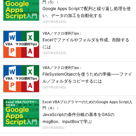
門（5）：
Google Apps Scriptで配列と繰り返し処理を使
い、データの加工を自動化する
(
2017年3月23日
)
VBA／マクロ便利Tips：
Excelでファイルやフォルダを作成、削除する
には
(
2017年3月22日
)
VBA／マクロ便利Tips：
FileSystemObjectを使うための準備――ファイ
ル／フォルダをコピーするには
(
2017年3月14日
)
Excel VBAプログラマーのためのGoogle Apps Script入
門（4）：
JavaScriptの条件分岐の基本をGASの
msgBox、inputBoxで学ぶ
(
2017年3月9日
)