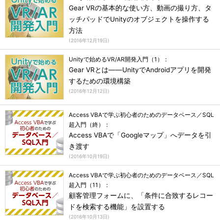
Gear VRの基本的な使い方、動画の撮り方、タ
ッチパッドでUnityのオブジェクトを操作する
方法
(
2016年12月19日
)
Unityで始めるVR/AR開発入門（1）：
Gear VRとは――UnityでAndroidアプリを開発
するための環境構築
(
2016年12月12日
)
Access VBAで学ぶ初心者のためのデータベース／SQL
超入門（終）：
Access VBAで「Googleマップ」へデータを引
き渡す
(
2016年10月19日
)
Access VBAで学ぶ初心者のためのデータベース／SQL
超入門（11）：
顧客管理フォームに、「条件に合致するレコー
ドを検索する機能」を設置する
(
2016年10月13日
)