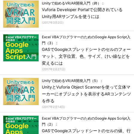
Unityで始めるVR/AR開発入門（終）：
Vuforia Developer Portalで公開されている
Unity用ARサンプルを使うには
(
2017年3月2日
)
Excel VBAプログラマーのためのGoogle Apps Script入
門（3）：
GASでGoogleスプレッドシートのセルのフォー
マット、文字位置、色、サイズ、けい線などを
変えるには
(
2017年2月27日
)
Unityで始めるVR/AR開発入門（5）：
UnityとVuforia Object Scannerを使って立体マ
ーカーにオブジェクトを表示するARコンテンツ
を作る
(
2017年2月14日
)
Excel VBAプログラマーのためのGoogle Apps Script入
門（2）：
GASでGoogleスプレッドシートのセルの値、行