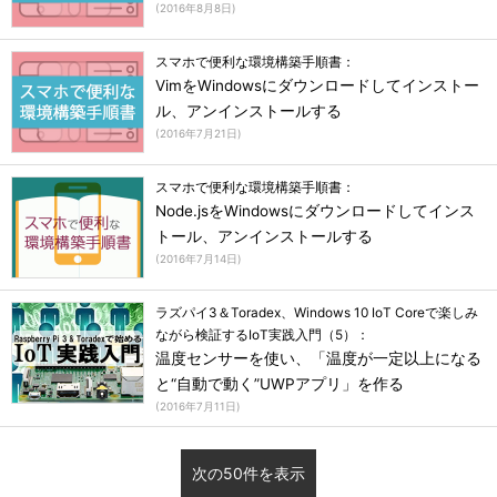
(
2016年8月8日
)
スマホで便利な環境構築手順書：
VimをWindowsにダウンロードしてインストー
ル、アンインストールする
(
2016年7月21日
)
スマホで便利な環境構築手順書：
Node.jsをWindowsにダウンロードしてインス
トール、アンインストールする
(
2016年7月14日
)
ラズパイ3＆Toradex、Windows 10 IoT Coreで楽しみ
ながら検証するIoT実践入門（5）：
温度センサーを使い、「温度が一定以上になる
と“自動で動く”UWPアプリ」を作る
(
2016年7月11日
)
次の50件を表示