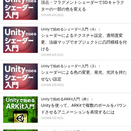
頂点・フラグメントシェーダーで3Dキャラク
ターの一部の色を変える
(
2018年4月26日
)
Unityで始めるシェーダー入門（4）：
シェーダーによるテクスチャ設定、透明度変
更、法線マップでオブジェクトに凸凹模様を付
ける
(
2018年4月12日
)
Unityで始めるシェーダー入門（3）：
シェーダーによる色の変更、発光、光沢を持た
せない設定
(
2018年3月29日
)
Unityで始めるARKit入門（終）：
Unityを使って、ARKitで複数のボールをバウン
ドさせるアニメーションを表現するには
(
2018年3月16日
)