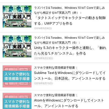
ラズパイ3＆Toradex、Windows 10 IoT Coreで楽しみ
ながら検証するIoT実践入門（終）：
「タクトスイッチでキャラクターの動きを制御
する」UWPアプリを作る
(
2016年9月8日
)
ラズパイ3＆Toradex、Windows 10 IoT Coreで楽しみ
ながら検証するIoT実践入門（6）：
Unity 5.3のキャラクター操作と連動し、「触れ
たら光る“Lチカ”システム」を作る
(
2016年8月23日
)
スマホで便利な環境構築手順書：
Sublime TextをWindowsにダウンロードしてイ
ンストール、日本語化、アンインストールする
(
2016年8月15日
)
スマホで便利な環境構築手順書：
AtomをWindowsにダウンロードしてインスト
ール、アンインストールする