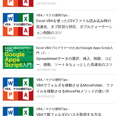
(
2017年7月10日
)
VBA／マクロ便利Tips：
Excel VBAを使ったCSVファイル読み込み時の
高速化、タブ区切り対応、ダブルクォーテーシ
ョン削除のコツ
(
2017年6月16日
)
Excel VBAプログラマーのためのGoogle Apps Script入
門（7）：
Spreadsheetデータの選択、挿入、削除、コピ
ー、移動、ソート＆ちょっとした高速化のコツ
(
2017年6月12日
)
VBA／マクロ便利Tips：
VBAでフォルダを移動させるMoveFolder、ファ
イルを移動させるMoveFileメソッドの使い方
(
2017年5月2日
)
VBA／マクロ便利Tips：
VBAで親フォルダのパスを取得する方法、