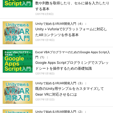
数や列数を取得したり、セルに値を入力したり
する基本
(
2017年2月9日
)
Unityで始めるVR/AR開発入門（4）：
Unity＋Vuforiaで3プラットフォームに対応し
たARコンテンツを作る基本
(
2017年1月19日
)
Excel VBAプログラマーのためのGoogle Apps Script入
門（1）：
Google Apps Scriptプログラミングでスプレッ
ドシートを操作するための基礎知識
(
2017年1月18日
)
Unityで始めるVR/AR開発入門（3）：
既存のUnity用サンプルをカスタマイズして
Gear VRに対応させるには
(
2017年1月12日
)
Unityで始めるVR/AR開発入門（2）：