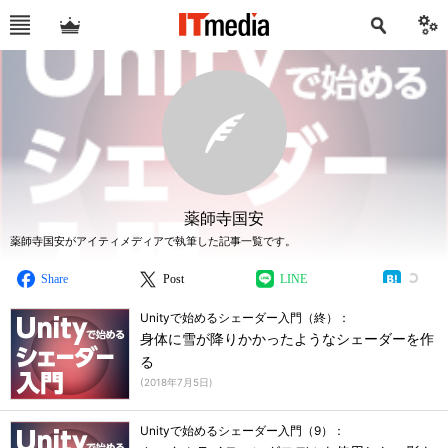
薬師寺国安
薬師寺国安がアイティメディアで執筆した記事一覧です。
Share
Post
LINE
Unityで始めるシェーダー入門（終）：
身体に雪が降りかかったようなシェーダーを作
る
(
2018年7月5日
)
Unityで始めるシェーダー入門（9）：