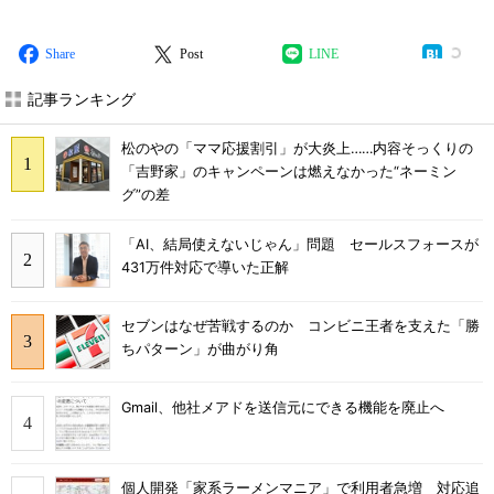
Share
Post
LINE
記事ランキング
松のやの「ママ応援割引」が大炎上……内容そっくりの
「吉野家」のキャンペーンは燃えなかった“ネーミン
グ”の差
「AI、結局使えないじゃん」問題 セールスフォースが
431万件対応で導いた正解
セブンはなぜ苦戦するのか コンビニ王者を支えた「勝
ちパターン」が曲がり角
Gmail、他社メアドを送信元にできる機能を廃止へ
個人開発「家系ラーメンマニア」で利用者急増 対応追