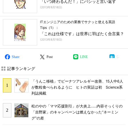
「いつ終わるんだ！」にバシッと言い返す
(
2013年9月18日
)
ITエンジニアのための業務でサクッと使える英語
Tips（1）：
「これは仕様です」は世界に羽ばたく合言葉？
(
2013年8月19日
)
Share
Post
LINE
記事ランキング
「うんこ移植」でピーナツアレルギー改善、15人中6人
が数粒食べられるように ヒトの実証は初 Science系
列誌掲載
松のやの「ママ応援割引」が大炎上……内容そっくりの
「吉野家」のキャンペーンは燃えなかった“ネーミン
グ”の差