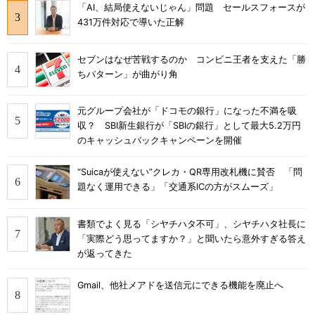
「AI、結局使えないじゃん」問題 セールスフォースが
431万件対応で導いた正解
セブンはなぜ苦戦するのか コンビニ王者を支えた「勝
ちパターン」が曲がり角
元グループ会社が「ドコモの銀行」になった不満を吸
収？ SBI新生銀行が「SBIの銀行」として最大5.2万円
のキャッシュバックキャンペーンを開催
“Suicaが使えない”クレカ・QR専用改札機に賛否 「問
題なく運用できる」「交通系ICの方がスムーズ」
書類でよく見る「シヤチハタ不可」、シヤチハタ社長に
「実際どう思ってますか？」と聞いたら意外すぎる答え
が返ってきた
Gmail、他社メアドを送信元にできる機能を廃止へ