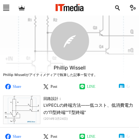
Phillip Wissell
Phillip Wissellがアイティメディアで執筆した記事一覧です。
Share
Post
LINE
回路設計：
LVPECLの終端方法――低コスト、低消費電力
の“Π型終端”“T型終端”
(
2014年3月24日
)
Share
Post
LINE