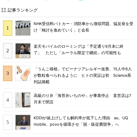
記事ランキング
NHK受信料パトカー・消防車から徴収問題、猛反発を受
け「検討を進めていく」と会長
楽天モバイルのローミングは「予定通り9月末に終
了」 ただし「ルーラル限定で継続」の可能性も
「うんこ移植」でピーナツアレルギー改善、15人中6人
が数粒食べられるように ヒトの実証は初 Science系
列誌掲載
高級のり弁「海苔弁いちのや」が事業停止 直営店は7
月末で閉店
KDDIが値上げしても解約率が低下した理由 au、UQ
mobile、povoを循環させ「脱・販促費競争」へ